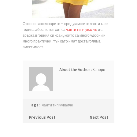
Относно аксесоарите – сред дамските чанти тази
година абсолютен хит са
чанти тип чувалче
и с
връзка в горния си край, които са много удобни и
много практични, тъй като имат доста голяма
вместимост.
About the Author :
Капере
Tags:
чанти тип чувалче
Previous Post
Next Post