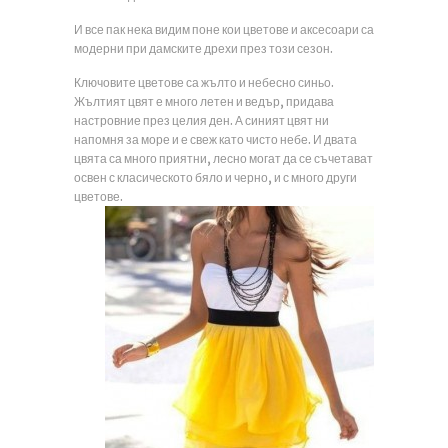
И все пак нека видим поне кои цветове и аксесоари са
модерни при дамските дрехи през този сезон.
Ключовите цветове са жълто и небесно синьо.
Жълтият цвят е много летен и ведър, придава
настровние през целия ден. А синият цвят ни
напомня за море и е свеж като чисто небе. И двата
цвята са много приятни, лесно могат да се съчетават
освен с класическото бяло и черно, и с много други
цветове.