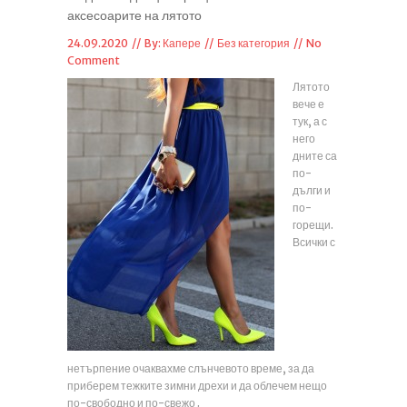
аксесоарите на лятото
24.09.2020 // By:
Капере
//
Без категория
//
No
Comment
Лятото
вече е
тук, а с
него
дните са
по-
дълги и
по-
горещи.
Всички с
нетърпение очаквахме слънчевото време, за да
приберем тежките зимни дрехи и да облечем нещо
по-свободно и по-свежо .