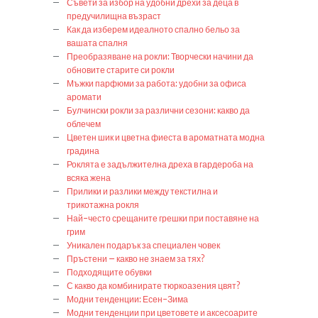
Съвети за избор на удобни дрехи за деца в
предучилищна възраст
Как да изберем идеалното спално бельо за
вашата спалня
Преобразяване на рокли: Творчески начини да
обновите старите си рокли
Мъжки парфюми за работа: удобни за офиса
аромати
Булчински рокли за различни сезони: какво да
облечем
Цветен шик и цветна фиеста в ароматната модна
градина
Роклята е задължителна дреха в гардероба на
всяка жена
Прилики и разлики между текстилна и
трикотажна рокля
Най-често срещаните грешки при поставяне на
грим
Уникален подарък за специален човек
Пръстени – какво не знаем за тях?
Подходящите обувки
С какво да комбинирате тюркоазения цвят?
Модни тенденции: Есен-Зима
Модни тенденции при цветовете и аксесоарите