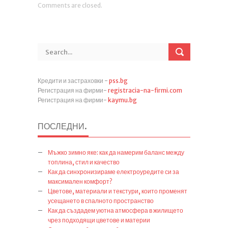
Comments are closed.
Кредити и застраховки -
pss.bg
Регистрация на фирми-
registracia-na-firmi.com
Регистрация на фирми-
kaymu.bg
ПОСЛЕДНИ
.
Мъжко зимно яке: как да намерим баланс между
топлина, стил и качество
Как да синхронизираме електроуредите си за
максимален комфорт?
Цветове, материали и текстури, които променят
усещането в спалното пространство
Как да създадем уютна атмосфера в жилището
чрез подходящи цветове и материи