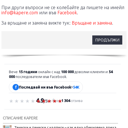
При други въпроси не се колебайте да пишете на имейл
info@kapere.com
или във
Facebook
.
За връщане и замяна вижте тук:
Връщане и замяна
.
ПРОДЪЛЖИ
Вече
15 години
онлайн с над
100 000
доволни клиенти и
54
000
последователи във Facebook.
f
Последвай ни във Facebook
•
54K
4.9
Оценка 4.9 от 5
на база
1 304
отзива
/5
СПИСАНИЕ KAPERE
Тениски и тениски с надписи – как една обикновена дреха