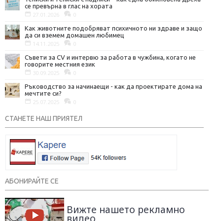
се превърна в глас на хората
27.01.2026
0
Как животните подобряват психичното ни здраве и защо
да си вземем домашен любимец
14.11.2025
0
Съвети за CV и интервю за работа в чужбина, когато не
говорите местния език
30.09.2025
0
Ръководство за начинаещи - как да проектирате дома на
мечтите си?
25.07.2025
0
СТАНЕТЕ НАШ ПРИЯТЕЛ
АБОНИРАЙТЕ СЕ
Вижте нашето рекламно
видео