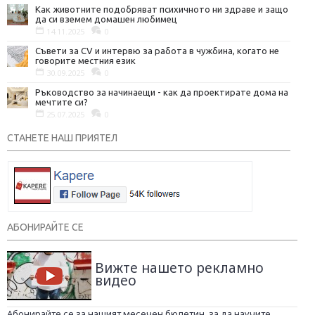
Как животните подобряват психичното ни здраве и защо
да си вземем домашен любимец
14.11.2025
0
Съвети за CV и интервю за работа в чужбина, когато не
говорите местния език
30.09.2025
0
Ръководство за начинаещи - как да проектирате дома на
мечтите си?
25.07.2025
0
СТАНЕТЕ НАШ ПРИЯТЕЛ
АБОНИРАЙТЕ СЕ
Вижте нашето рекламно
видео
Абонирайте се за нашият месечен бюлетин, за да научите