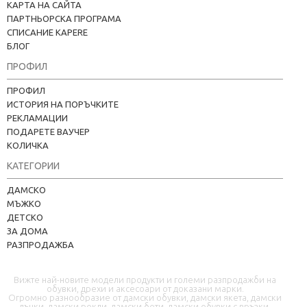
КАРТА НА САЙТА
ПАРТНЬОРСКА ПРОГРАМА
СПИСАНИЕ KAPERE
БЛОГ
ПРОФИЛ
ПРОФИЛ
ИСТОРИЯ НА ПОРЪЧКИТЕ
РЕКЛАМАЦИИ
ПОДАРЕТЕ ВАУЧЕР
КОЛИЧКА
КАТЕГОРИИ
Kapere.com
ДАМСКО
В момента offline
МЪЖКО
ДЕТСКО
ЗА ДОМА
РАЗПРОДАЖБА
Вижте най-новите модели продукти и големи разпродажби на
обувки, дрехи и аксесоари от доказани марки.
Огромно разнообразие от дамски обувки, дамски якета, дамски
дънки, дамски рокли, дамски боти, дамски обувки с връзки,