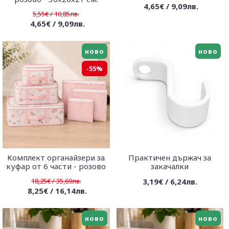
4,65€ / 9,09лв.
5,55€ / 10,85лв.
4,65€ / 9,09лв.
ново
ново
-55%
Комплект органайзери за
Практичен държач за
куфар от 6 части - розово
закачалки
18,25€ / 35,69лв.
3,19€ / 6,24лв.
8,25€ / 16,14лв.
ново
ново