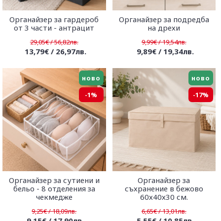
Органайзер за гардероб
Органайзер за подредба
от 3 части - антрацит
на дрехи
29,05€ / 56,82лв.
9,99€ / 19,54лв.
13,79€ / 26,97лв.
9,89€ / 19,34лв.
ново
ново
-1%
-17%
Органайзер за сутиени и
Органайзер за
бельо - 8 отделения за
съхранение в бежово
чекмедже
60х40х30 см.
9,25€ / 18,09лв.
6,65€ / 13,01лв.
9,15€ / 17,90лв.
5,55€ / 10,85лв.