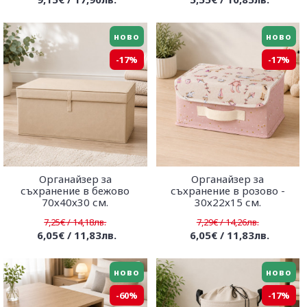
ново
ново
-17%
-17%
Органайзер за
Органайзер за
съхранение в бежово
съхранение в розово -
70х40х30 см.
30х22х15 см.
7,25€ / 14,18лв.
7,29€ / 14,26лв.
6,05€ / 11,83лв.
6,05€ / 11,83лв.
ново
ново
-60%
-17%