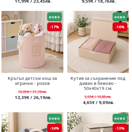
11,99€ / 23,45лв.
9,59€ / 18,76лв.
ново
ново
-17%
-16%
Кръгъл детски кош за
Кутия за съхранение под
играчки - розов
диван в бежово -
50х40х19 см.
16,05€ / 31,39лв.
5,55€ / 10,85лв.
13,39€ / 26,19лв.
4,65€ / 9,09лв.
ново
ново
-34%
-13%