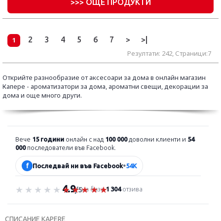
>
>> ОЩЕ ПРОДУКТИ
2
3
4
5
6
7
>
>|
1
Резултати: 242, Страници:7
Открийте разнообразие от аксесоари за дома в онлайн магазин
Капере - ароматизатори за дома, ароматни свещи, декорации за
дома и още много други.
Вече
15 години
онлайн с над
100 000
доволни клиенти и
54
000
последователи във Facebook.
f
Последвай ни във Facebook
•
54K
4.9
Оценка 4.9 от 5
на база
1 304
отзива
/5
СПИСАНИЕ KAPERE