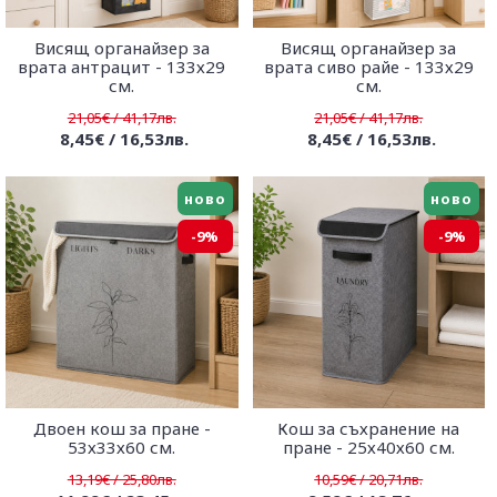
Висящ органайзер за
Висящ органайзер за
врата антрацит - 133х29
врата сиво райе - 133х29
см.
см.
21,05€ / 41,17лв.
21,05€ / 41,17лв.
8,45€ / 16,53лв.
8,45€ / 16,53лв.
ново
ново
-9%
-9%
Двоен кош за пране -
Кош за съхранение на
53х33х60 см.
пране - 25х40х60 см.
13,19€ / 25,80лв.
10,59€ / 20,71лв.