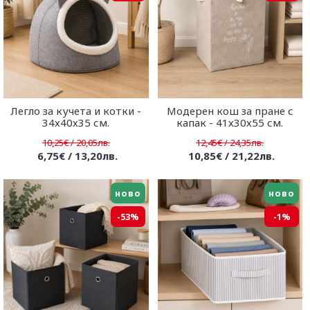
Легло за кучета и котки -
Модерен кош за пране с
34х40х35 см.
капак - 41х30х55 см.
10,25€ / 20,05лв.
12,45€ / 24,35лв.
6,75€ / 13,20лв.
10,85€ / 21,22лв.
ново
ново
-53%
-1%