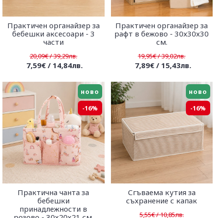
Практичен органайзер за
Практичен органайзер за
бебешки аксесоари - 3
рафт в бежово - 30х30х30
части
см.
20,09€ / 39,29лв.
19,95€ / 39,02лв.
7,59€ / 14,84лв.
7,89€ / 15,43лв.
ново
ново
-16%
-16%
Практична чанта за
Сгъваема кутия за
бебешки
съхранение с капак
принадлежности в
5,55€ / 10,85лв.
розово - 30х20х21 см.