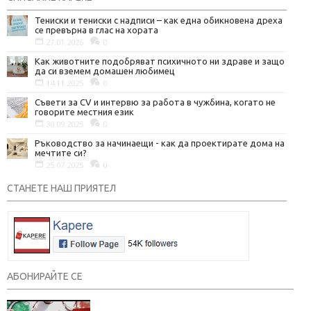
Тениски и тениски с надписи – как една обикновена дреха
се превърна в глас на хората
27.01.2026
0
Как животните подобряват психичното ни здраве и защо
да си вземем домашен любимец
14.11.2025
0
Съвети за CV и интервю за работа в чужбина, когато не
говорите местния език
30.09.2025
0
Ръководство за начинаещи - как да проектирате дома на
мечтите си?
25.07.2025
0
СТАНЕТЕ НАШ ПРИЯТЕЛ
АБОНИРАЙТЕ СЕ