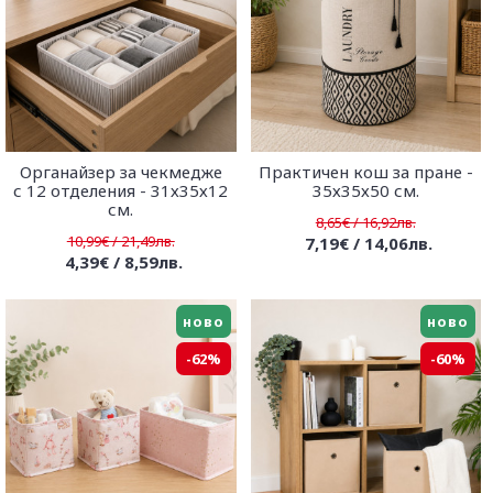
Органайзер за чекмедже
Практичен кош за пране -
с 12 отделения - 31х35х12
35х35х50 см.
см.
8,65€ / 16,92лв.
10,99€ / 21,49лв.
7,19€ / 14,06лв.
4,39€ / 8,59лв.
ново
ново
-62%
-60%