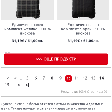
Единичен спален
Единичен спален
комплект Феликс - 100%
комплект Чарли - 100%
вискоза
вискоза
31,19€ / 61,00лв.
31,19€ / 61,00лв.
....
....
>
>> ОЩЕ ПРОДУКТИ
|<
<
5
6
7
8
9
11
12
13
14
....
10
15
>
>|
....
Резултати: 1034, Страници:29
Луксозно спално бельо от сатен с отлично качество и достъпна
цена. Тук ще намерите сатенени чаршафи и комплекти за