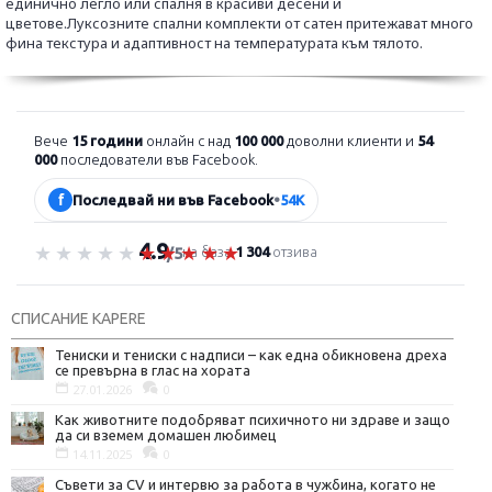
единично легло или спалня в красиви десени и
цветове.Луксозните спални комплекти от сатен притежават много
фина текстура и адаптивност на температурата към тялото.
Вече
15 години
онлайн с над
100 000
доволни клиенти и
54
000
последователи във Facebook.
f
Последвай ни във Facebook
•
54K
4.9
Оценка 4.9 от 5
на база
1 304
отзива
/5
СПИСАНИЕ KAPERE
Тениски и тениски с надписи – как една обикновена дреха
се превърна в глас на хората
27.01.2026
0
Как животните подобряват психичното ни здраве и защо
да си вземем домашен любимец
14.11.2025
0
Съвети за CV и интервю за работа в чужбина, когато не