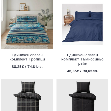
Единичен спален
Единичен спален
комплект Тропици
комплект Тъмносиньо
райе
38,25€ / 74,81лв.
46,35€ / 90,65лв.