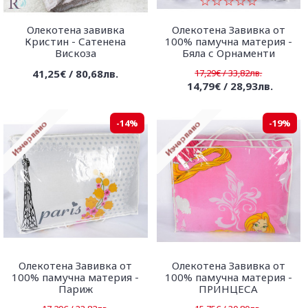
Олекотена завивка
Олекотена Завивка от
Кристин - Сатенена
100% памучна материя -
Вискоза
Бяла с Орнаменти
41,25€ / 80,68лв.
17,29€ / 33,82лв.
14,79€ / 28,93лв.
-14%
-19%
Олекотена Завивка от
Олекотена Завивка от
100% памучна материя -
100% памучна материя -
Париж
ПРИНЦЕСА