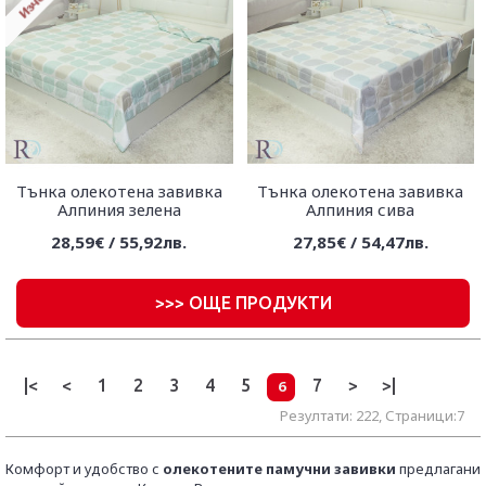
Тънка олекотена завивка
Тънка олекотена завивка
Алпиния зелена
Алпиния сива
28,59€ / 55,92лв.
27,85€ / 54,47лв.
>
>> ОЩЕ ПРОДУКТИ
|<
<
1
2
3
4
5
7
>
>|
6
Резултати: 222, Страници:7
Комфорт и удобство с
олекотените памучни завивки
предлагани