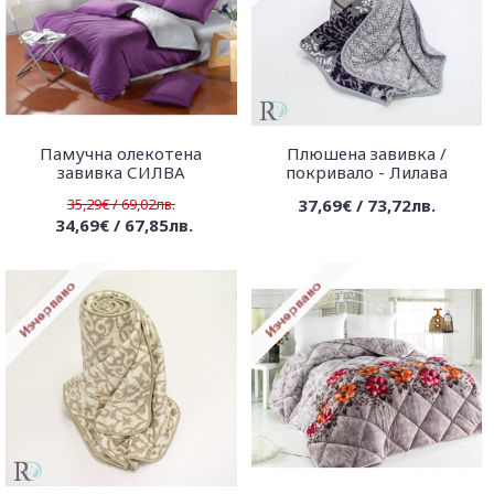
Памучна олекотена
Плюшена завивка /
завивка СИЛВА
покривало - Лилава
35,29€ / 69,02лв.
37,69€ / 73,72лв.
34,69€ / 67,85лв.