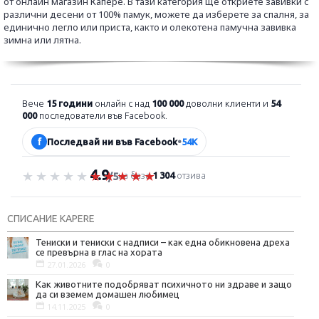
от онлайн магазин Капере.
В тази категория ще откриете завивки с
различни десени от 100% памук, можете да изберете за спалня, за
единично легло или приста, както и олекотена памучна завивка
зимна или лятна.
Вече
15 години
онлайн с над
100 000
доволни клиенти и
54
000
последователи във Facebook.
f
Последвай ни във Facebook
•
54K
4.9
Оценка 4.9 от 5
на база
1 304
отзива
/5
СПИСАНИЕ KAPERE
Тениски и тениски с надписи – как една обикновена дреха
се превърна в глас на хората
27.01.2026
0
Как животните подобряват психичното ни здраве и защо
да си вземем домашен любимец
14.11.2025
0