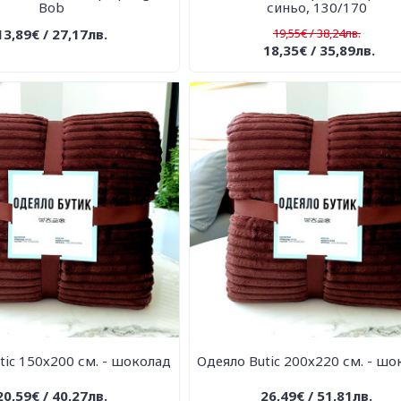
Bob
синьо, 130/170
13,89€ / 27,17лв.
19,55€ / 38,24лв.
18,35€ / 35,89лв.
tic 150х200 см. - шоколад
Одеяло Butic 200х220 см. - шо
20,59€ / 40,27лв.
26,49€ / 51,81лв.