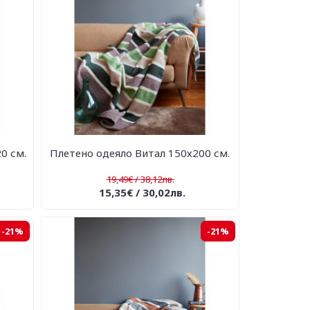
0 см.
Плетено одеяло Витал 150х200 см.
19,49€ / 38,12лв.
15,35€ / 30,02лв.
-21%
-21%