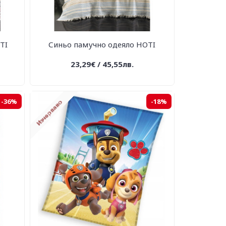
TI
Синьо памучно одеяло HOTI
23,29€ / 45,55лв.
-36%
-18%