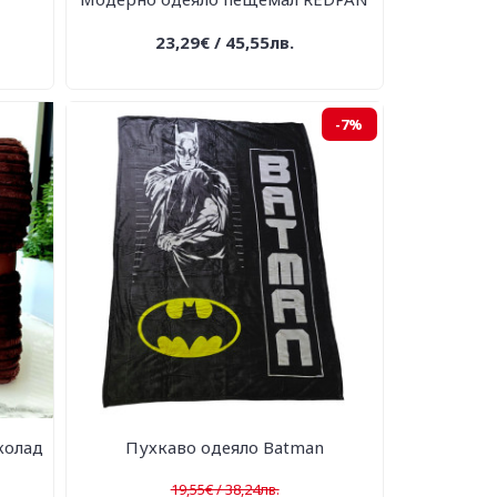
23,29€ / 45,55лв.
-7%
колад
Пухкаво одеяло Batman
19,55€ / 38,24лв.