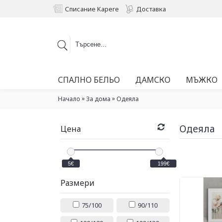
Списание Kapere
Доставка
СПАЛНО БЕЛЬО
ДАМСКО
МЪЖКО
»
»
Начало
За дома
Одеяла
Одеяла
Цена
5€
199€
Размери
75/100
90/110