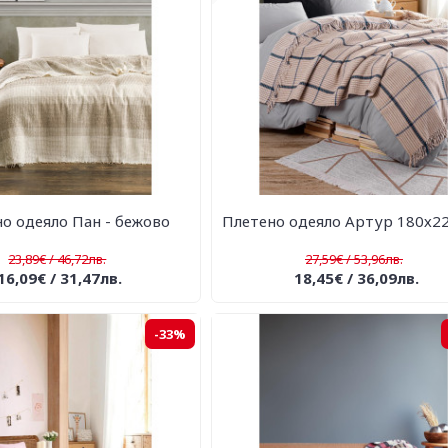
о одеяло Пан - бежово
Плетено одеяло Артур 180х22
23,89€ / 46,72лв.
27,59€ / 53,96лв.
16,09€ / 31,47лв.
18,45€ / 36,09лв.
-33%