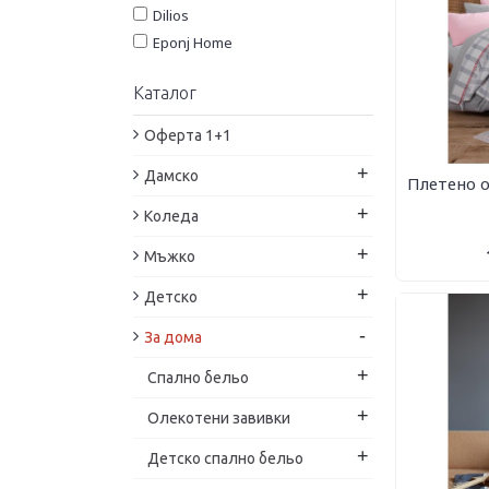
комплект
Dilios
Eponj Home
Evom Textile
Каталог
Kikka Boo
Lassig
Оферта 1+1
Merinos
+
Дамско
Patik Home
Плетено о
Rebeka Home
+
Коледа
RPC
+
Мъжко
Sesli
Ted
+
Детско
Ted Home
-
За дома
Tega Baby
White Boutique
+
Спално бельо
Zitex
+
Oлекотени завивки
Панагюрище 1962
Роксима Дрийм
+
Детско спално бельо
Спално бельо Богиня