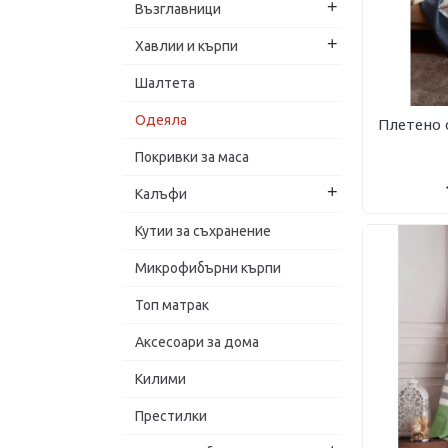
+
Възглавници
Турция
+
Хавлии и кърпи
Шалтета
Одеяла
Плетено 
Покривки за маса
+
Калъфи
Кутии за съхранение
Микрофибърни кърпи
Топ матрак
Аксесоари за дома
Килими
Престилки