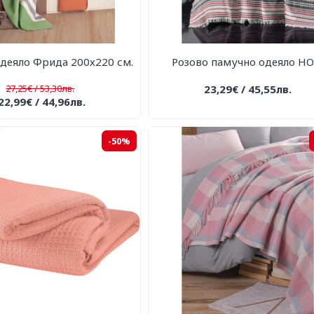
деяло Фрида 200х220 см.
Розово памучно одеяло HO
27,25€ / 53,30лв.
23,29€ / 45,55лв.
22,99€ / 44,96лв.
-50%