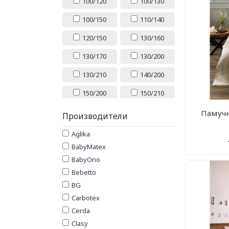
100/120
100/130
100/150
110/140
120/150
130/160
130/170
130/200
130/210
140/200
150/200
150/210
150/220
160/230
Памучн
Производители
160/240
180/200
Aglika
BabyMatex
180/210
180/220
BabyOno
200/200
200/210
Bebetto
BG
200/220
200/230
Carbotex
210/230
220/230
Cerda
220/240
ГОЛЯМ
Clasy