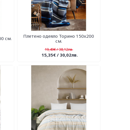
Плетено одеяло Торино 150х200
0 см.
см.
19,49€ / 38,12лв.
15,35€ / 30,02лв.