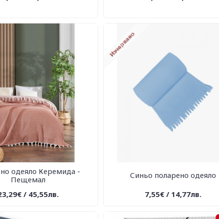
но одеяло Керемида -
Синьо поларено одеяло
Пещемал
23,29€ / 45,55лв.
7,55€ / 14,77лв.