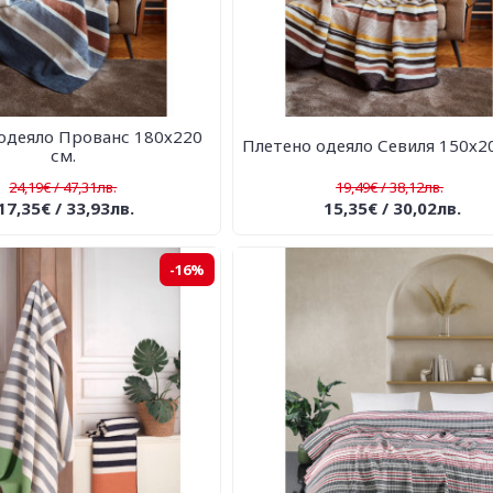
одеяло Прованс 180х220
Плетено одеяло Севиля 150х20
см.
24,19€ / 47,31лв.
19,49€ / 38,12лв.
17,35€ / 33,93лв.
15,35€ / 30,02лв.
-16%