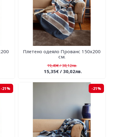
х200
Плетено одеяло Прованс 150х200
см.
19,49€ / 38,12лв.
15,35€ / 30,02лв.
-21%
-21%