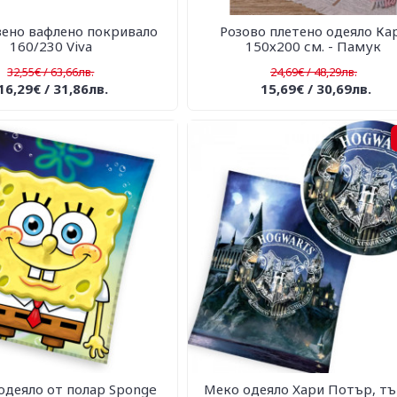
ено вафлено покривало
Розово плетено одеяло Ка
160/230 Viva
150х200 см. - Памук
32,55€ / 63,66лв.
24,69€ / 48,29лв.
16,29€ / 31,86лв.
15,69€ / 30,69лв.
одеяло от полар Sponge
Меко одеяло Хари Потър, т