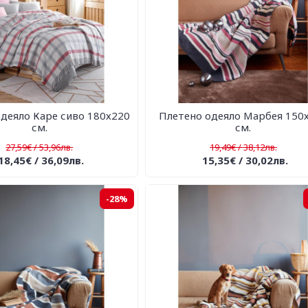
деяло Каре сиво 180х220
Плетено одеяло Марбея 150
см.
см.
27,59€ / 53,96лв.
19,49€ / 38,12лв.
18,45€ / 36,09лв.
15,35€ / 30,02лв.
-28%