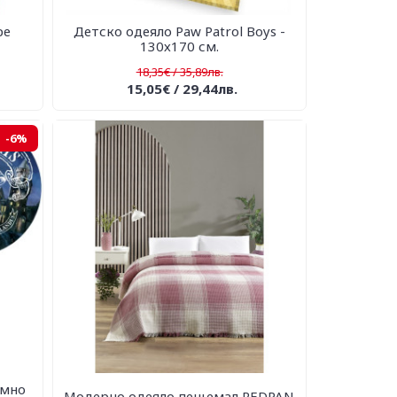
ре
Детско одеяло Paw Patrol Boys -
130х170 см.
18,35€ / 35,89лв.
15,05€ / 29,44лв.
-6%
ъмно
Модерно одеяло пещемал REDPAN