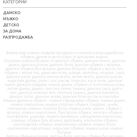
КАТЕГОРИИ
Kapere.com
ДАМСКО
В момента offline
МЪЖКО
ДЕТСКО
ЗА ДОМА
РАЗПРОДАЖБА
Вижте най-новите модели продукти и големи разпродажби на
обувки, дрехи и аксесоари от доказани марки.
Огромно разнообразие от дамски обувки, дамски якета, дамски
дънки, дамски рокли, дамски боти, дамски обувки с връзки,
дамски обувки без връзки, дамски ботуши, обувки с висок ток,
📦 Информация за доставка
обувки с нисък ток, дънкови поли, елеци, жилетки, кецове, сака,
дамски ризи, дамски зимни якета, летни якета, дамски рокли,
маркови дрехи, ризи с къс ръкав, тениски, къси поли, дамски
чанти, дамски сандали, зимни дънки, обувки от естествена кожа,
🔄 Подмяна и връщания
летни дънки, дънки с висока талия, туники, дамски сака, дълго
яке, дамско кожено яке, плетена туника, дамски панталон,
дамско поло, дамски чехли, дамски боти на ток и пантофи.
❓ Въпроси и отговори
Мъжки дрехи и обувки - мъжки официални обувки, мъжки дънки,
мъжки панталони, мъжки спортни обувки, сандали, чехли,
панталони, мъжки спортни боти, мъжки ризи, дънки, обувки с
връзки, мъжки маратонки, български обувки, немски обувки,
портфейли, шалове, мъжки пуловери, официални панталони,
раници, обувки без връзки, джапанки, елегнатни обувки,
ортопедични обувки, анатомични обувки, мъжки боти,
оригинални маратонки, маркови обувки, мъжки ризи, мъжки
ботуши.
Детски обувки и дрехи, детски боти, детски обувки без връзки,