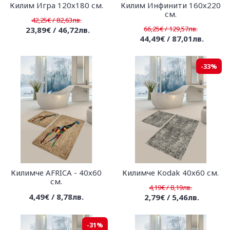
Килим Игра 120х180 см.
Килим Инфинити 160х220
см.
42,25€ / 82,63лв.
66,25€ / 129,57лв.
23,89€ / 46,72лв.
44,49€ / 87,01лв.
-33%
Килимче AFRICA - 40х60
Килимче Kodak 40х60 см.
см.
4,19€ / 8,19лв.
4,49€ / 8,78лв.
2,79€ / 5,46лв.
-31%