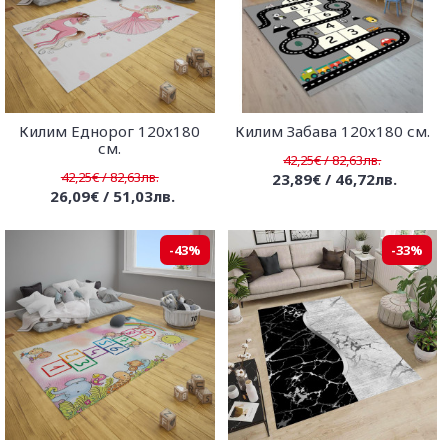
Килим Еднорог 120х180
Килим Забава 120х180 см.
см.
42,25€ / 82,63лв.
42,25€ / 82,63лв.
23,89€ / 46,72лв.
26,09€ / 51,03лв.
-43%
-33%