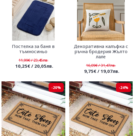
Постелка за баня в
Декоративна калъфка с
тъмносиньо
ръчна бродерия Жълто
лале
11,99€ / 23,45лв.
16,09€ / 31,47лв.
10,25€ / 20,05лв.
9,75€ / 19,07лв.
-20%
-24%