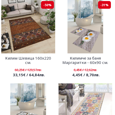
-50%
-31%
Килим Шевица 160х220
Килимче за баня
см.
Маргаритки - 60х90 см.
66,25€ / 129,57лв.
6,45€ / 12,62лв.
33,15€ / 64,84лв.
4,45€ / 8,70лв.