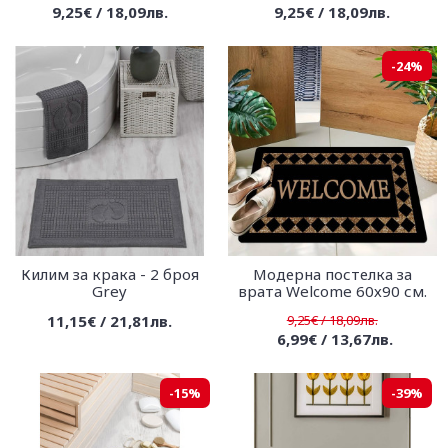
9,25€ / 18,09лв.
9,25€ / 18,09лв.
-24%
Килим за крака - 2 броя
Модерна постелка за
Grey
врата Welcome 60х90 см.
11,15€ / 21,81лв.
9,25€ / 18,09лв.
6,99€ / 13,67лв.
-15%
-39%