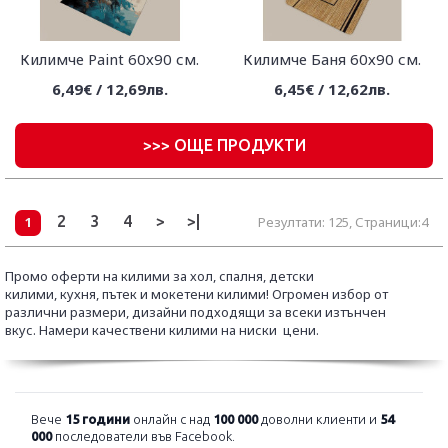
Килимче Paint 60х90 см.
Килимче Баня 60х90 см.
6,49€ / 12,69лв.
6,45€ / 12,62лв.
>
>> ОЩЕ ПРОДУКТИ
2
3
4
>
>|
1
Резултати: 125, Страници:4
Промо оферти на килими за хол,
спалня, детски
килими,
кухня,
пътек и
мокетени килими
! Огромен избор от
различни размери, дизайни подходящи за всеки изтънчен
вкус.
Намери качествени килими на ниски цени.
Вече
15 години
онлайн с над
100 000
доволни клиенти и
54
000
последователи във Facebook.