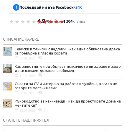
f
Последвай ни във Facebook
•
54K
4.9
Оценка 4.9 от 5
на база
1 304
отзива
/5
СПИСАНИЕ KAPERE
Тениски и тениски с надписи – как една обикновена дреха
се превърна в глас на хората
27.01.2026
0
Как животните подобряват психичното ни здраве и защо
да си вземем домашен любимец
14.11.2025
0
Съвети за CV и интервю за работа в чужбина, когато не
говорите местния език
30.09.2025
0
Ръководство за начинаещи - как да проектирате дома на
мечтите си?
25.07.2025
0
СТАНЕТЕ НАШ ПРИЯТЕЛ