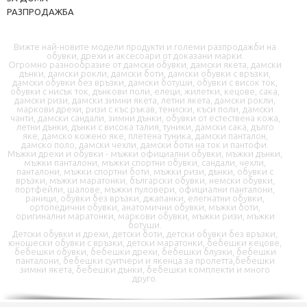
РАЗПРОДАЖБА
Вижте най-новите модели продукти и големи разпродажби на
обувки, дрехи и аксесоари от доказани марки.
Огромно разнообразие от дамски обувки, дамски якета, дамски
дънки, дамски рокли, дамски боти, дамски обувки с връзки,
дамски обувки без връзки, дамски ботуши, обувки с висок ток,
📦 Информация за доставка
обувки с нисък ток, дънкови поли, елеци, жилетки, кецове, сака,
дамски ризи, дамски зимни якета, летни якета, дамски рокли,
маркови дрехи, ризи с къс ръкав, тениски, къси поли, дамски
чанти, дамски сандали, зимни дънки, обувки от естествена кожа,
🔄 Подмяна и връщания
летни дънки, дънки с висока талия, туники, дамски сака, дълго
яке, дамско кожено яке, плетена туника, дамски панталон,
дамско поло, дамски чехли, дамски боти на ток и пантофи.
❓ Въпроси и отговори
Мъжки дрехи и обувки - мъжки официални обувки, мъжки дънки,
мъжки панталони, мъжки спортни обувки, сандали, чехли,
панталони, мъжки спортни боти, мъжки ризи, дънки, обувки с
връзки, мъжки маратонки, български обувки, немски обувки,
портфейли, шалове, мъжки пуловери, официални панталони,
раници, обувки без връзки, джапанки, елегнатни обувки,
ортопедични обувки, анатомични обувки, мъжки боти,
оригинални маратонки, маркови обувки, мъжки ризи, мъжки
ботуши.
Детски обувки и дрехи, детски боти, детски обувки без връзки,
юношески обувки с връзки, детски маратонки, бебешки кецове,
✉️ Контактна форма
бебешки обувки, бебешки дрехи, бебешки блузки, бебешки
панталони, бебешки суитчери и якенца за пролетта,бебешки
зимни якета, бебешки дънки, бебешки комплекти и много
друго.
📭 В момента сме offline