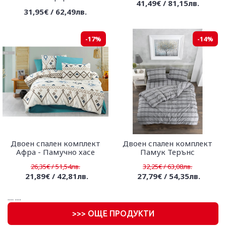
41,49€ / 81,15лв.
31,95€ / 62,49лв.
-17%
-14%
Двоен спален комплект
Двоен спален комплект
Афра - Памучно хасе
Памук Терънс
26,35€ / 51,54лв.
32,25€ / 63,08лв.
21,89€ / 42,81лв.
27,79€ / 54,35лв.
....
....
>
>> ОЩЕ ПРОДУКТИ