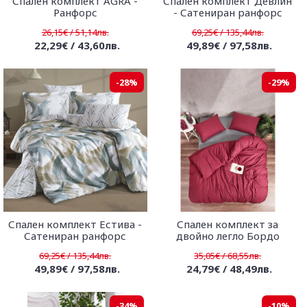
Спален комплект AGRA -
Спален комплект Девлин
Ранфорс
- Сатениран ранфорс
26,15€ / 51,14лв.
69,25€ / 135,44лв.
22,29€ / 43,60лв.
49,89€ / 97,58лв.
-28%
-29%
Спален комплект Естива -
Спален комплект за
Сатениран ранфорс
двойно легло Бордо
69,25€ / 135,44лв.
35,05€ / 68,55лв.
49,89€ / 97,58лв.
24,79€ / 48,49лв.
-34%
-10%