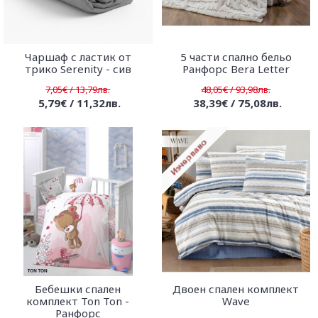
Чаршаф с ластик от
5 части спално бельо
трико Serenity - сив
Ранфорс Bera Letter
7,05€ / 13,79лв.
48,05€ / 93,98лв.
5,79€ / 11,32лв.
38,39€ / 75,08лв.
Бебешки спален
Двоен спален комплект
комплект Ton Ton -
Wave
Ранфорс