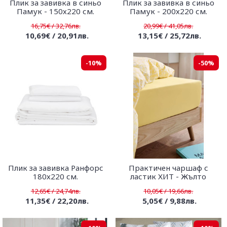
Плик за завивка в синьо
Плик за завивка в синьо
Памук - 150х220 см.
Памук - 200х220 см.
16,75€ / 32,76лв.
20,99€ / 41,05лв.
10,69€ / 20,91лв.
13,15€ / 25,72лв.
-10%
-50%
Плик за завивка Ранфорс
Практичен чаршаф с
180х220 см.
ластик ХИТ - Жълто
12,65€ / 24,74лв.
10,05€ / 19,66лв.
11,35€ / 22,20лв.
5,05€ / 9,88лв.