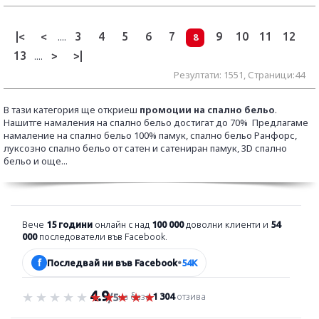
|<
<
3
4
5
6
7
9
10
11
12
....
8
13
>
>|
....
Резултати: 1551, Страници:44
В тази категория ще откриеш
промоции на спално бельо
.
Нашитге намаления на спално бельо достигат до 70% Предлагаме
намаление на спално бельо 100% памук, спално бельо Ранфорс,
луксозно спално бельо от сатен и сатениран памук, 3D спално
бельо и още...
Вече
15 години
онлайн с над
100 000
доволни клиенти и
54
000
последователи във Facebook.
f
Последвай ни във Facebook
•
54K
4.9
Оценка 4.9 от 5
на база
1 304
отзива
/5