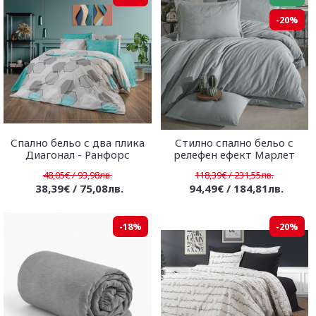
-20%
Спално бельо с два плика
Стилно спално бельо с
Диагонал - Ранфорс
релефен ефект Марлет
48,05€ / 93,98лв.
118,39€ / 231,55лв.
38,39€ / 75,08лв.
94,49€ / 184,81лв.
-18%
-20%