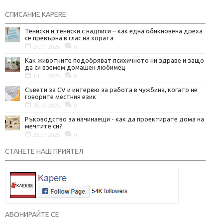
СПИСАНИЕ KAPERE
Тениски и тениски с надписи – как една обикновена дреха
се превърна в глас на хората
27.01.2026
0
Как животните подобряват психичното ни здраве и защо
да си вземем домашен любимец
14.11.2025
0
Съвети за CV и интервю за работа в чужбина, когато не
говорите местния език
30.09.2025
0
Ръководство за начинаещи - как да проектирате дома на
мечтите си?
25.07.2025
0
СТАНЕТЕ НАШ ПРИЯТЕЛ
АБОНИРАЙТЕ СЕ