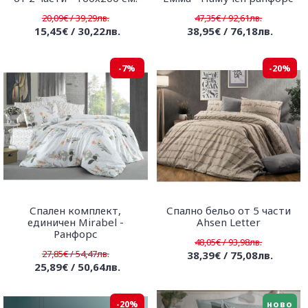
20,09€ / 39,29лв.
47,35€ / 92,61лв.
15,45€ / 30,22лв.
38,95€ / 76,18лв.
-7%
-20%
Спален комплект,
Спално бельо от 5 части
единичен Mirabel -
Ahsen Letter
Ранфорс
48,05€ / 93,98лв.
27,85€ / 54,47лв.
38,39€ / 75,08лв.
25,89€ / 50,64лв.
-20%
ново