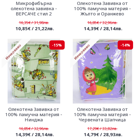
Микрофибърна
Олекотена Завивка от
олекотена завивка -
100% памучна материя -
ВЕРСАЧЕ стил 2
Жълто и Оранжево
16,35€ / 31,98лв.
16,85€ / 32,96лв.
10,85€ / 21,22лв.
14,39€ / 28,14лв.
-15%
-14%
Олекотена Завивка от
Олекотена Завивка от
100% памучна материя -
100% памучна материя -
Нинджа
Червената Шапчица
16,85€ / 32,96лв.
17,29€ / 33,82лв.
14,39€ / 28,14лв.
14,79€ / 28,93лв.