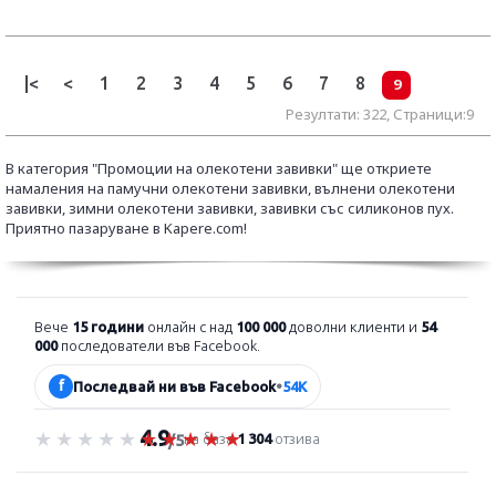
|<
<
1
2
3
4
5
6
7
8
9
Резултати: 322, Страници:9
В категория "Промоции на олекотени завивки" ще откриете
намаления на памучни олекотени завивки, вълнени олекотени
завивки, зимни олекотени завивки, завивки със силиконов пух.
Приятно пазаруване в Kapere.com!
Вече
15 години
онлайн с над
100 000
доволни клиенти и
54
000
последователи във Facebook.
f
Последвай ни във Facebook
•
54K
4.9
Оценка 4.9 от 5
на база
1 304
отзива
/5