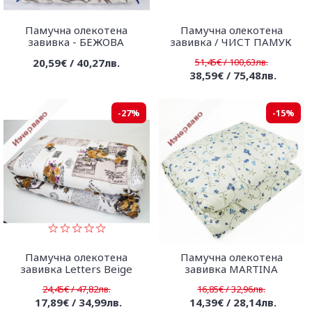
Памучна олекотена
Памучна олекотена
завивка - БЕЖОВА
завивка / ЧИСТ ПАМУК
20,59€ / 40,27лв.
51,45€ / 100,63лв.
38,59€ / 75,48лв.
-27%
-15%
Памучна олекотена
Памучна олекотена
завивка Letters Beige
завивка MARTINA
24,45€ / 47,82лв.
16,85€ / 32,96лв.
17,89€ / 34,99лв.
14,39€ / 28,14лв.