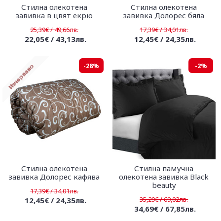
Стилна олекотена
Стилна олекотена
завивка в цвят екрю
завивка Долорес бяла
25,39€ / 49,66лв.
17,39€ / 34,01лв.
22,05€ / 43,13лв.
12,45€ / 24,35лв.
-28%
-2%
Стилна олекотена
Стилна памучна
завивка Долорес кафява
олекотена завивка Black
beauty
17,39€ / 34,01лв.
35,29€ / 69,02лв.
12,45€ / 24,35лв.
34,69€ / 67,85лв.