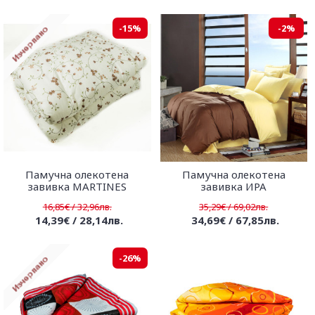
-15%
-2%
Памучна олекотена
Памучна олекотена
завивка MARTINES
завивка ИРА
16,85€ / 32,96лв.
35,29€ / 69,02лв.
14,39€ / 28,14лв.
34,69€ / 67,85лв.
-26%