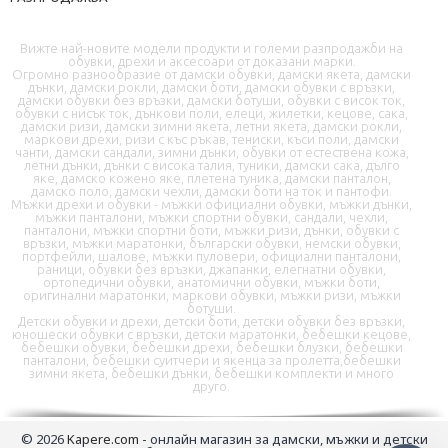
Вижте най-новите модели продукти и големи разпродажби на
обувки, дрехи и аксесоари от доказани марки.
Огромно разнообразие от дамски обувки, дамски якета, дамски
дънки, дамски рокли, дамски боти, дамски обувки с връзки,
дамски обувки без връзки, дамски ботуши, обувки с висок ток,
📦 Информация за доставка
обувки с нисък ток, дънкови поли, елеци, жилетки, кецове, сака,
дамски ризи, дамски зимни якета, летни якета, дамски рокли,
маркови дрехи, ризи с къс ръкав, тениски, къси поли, дамски
чанти, дамски сандали, зимни дънки, обувки от естествена кожа,
🔄 Подмяна и връщания
летни дънки, дънки с висока талия, туники, дамски сака, дълго
яке, дамско кожено яке, плетена туника, дамски панталон,
дамско поло, дамски чехли, дамски боти на ток и пантофи.
❓ Въпроси и отговори
Мъжки дрехи и обувки - мъжки официални обувки, мъжки дънки,
мъжки панталони, мъжки спортни обувки, сандали, чехли,
панталони, мъжки спортни боти, мъжки ризи, дънки, обувки с
връзки, мъжки маратонки, български обувки, немски обувки,
портфейли, шалове, мъжки пуловери, официални панталони,
раници, обувки без връзки, джапанки, елегнатни обувки,
ортопедични обувки, анатомични обувки, мъжки боти,
оригинални маратонки, маркови обувки, мъжки ризи, мъжки
ботуши.
Детски обувки и дрехи, детски боти, детски обувки без връзки,
юношески обувки с връзки, детски маратонки, бебешки кецове,
✉️ Контактна форма
бебешки обувки, бебешки дрехи, бебешки блузки, бебешки
панталони, бебешки суитчери и якенца за пролетта,бебешки
зимни якета, бебешки дънки, бебешки комплекти и много
друго.
📭 В момента сме offline
© 2026
Kapere.com
- онлайн магазин за дамски, мъжки и детски