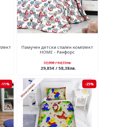
плект
Памучен детски спален комплект
HOME - Ранфорс
32,89€ / 64,33лв.
29,85€ / 58,38лв.
-11%
-25%