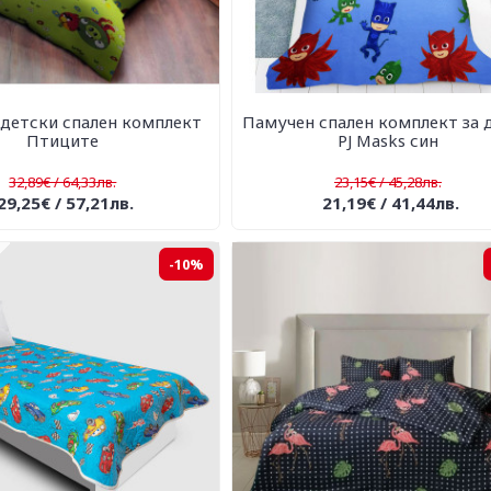
детски спален комплект
Памучен спален комплект за д
Птиците
PJ Masks син
32,89€ / 64,33лв.
23,15€ / 45,28лв.
29,25€ / 57,21лв.
21,19€ / 41,44лв.
-10%