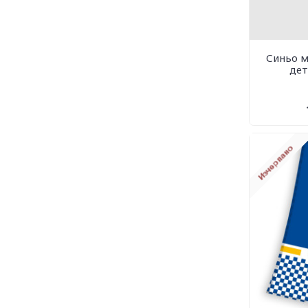
Синьо 
дет