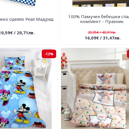
100% Памучен бебешки спа
меко одеяло Реал Мадрид
комплект - Празник
10,59€ / 20,71лв.
20,95€ / 40,97лв.
16,09€ / 31,47лв.
-13%