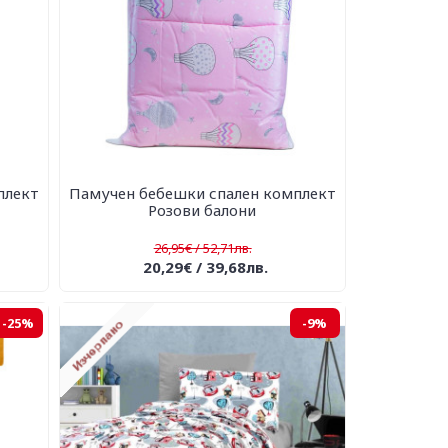
плект
Памучен бебешки спален комплект
Розови балони
26,95€ / 52,71лв.
20,29€ / 39,68лв.
-25%
-9%