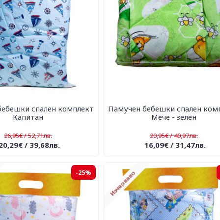
бебешки спален комплект
Памучен бебешки спален ком
Капитан
Мече - зелен
26,95€ / 52,71лв.
20,95€ / 40,97лв.
20,29€ / 39,68лв.
16,09€ / 31,47лв.
-25%