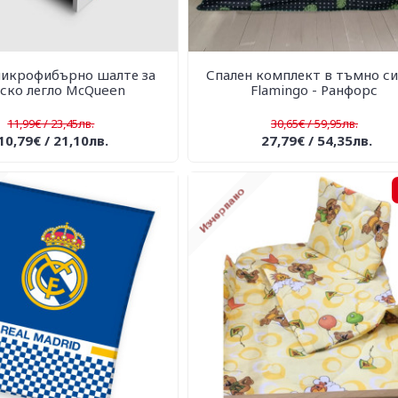
микрофибърно шалте за
Спален комплект в тъмно с
ско легло McQueen
Flamingo - Ранфорс
11,99€ / 23,45лв.
30,65€ / 59,95лв.
10,79€ / 21,10лв.
27,79€ / 54,35лв.