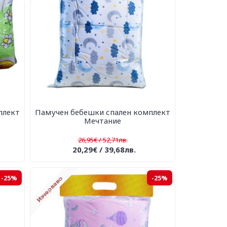
плект
Памучен бебешки спален комплект
Мечтание
26,95€ / 52,71лв.
20,29€ / 39,68лв.
-25%
-25%