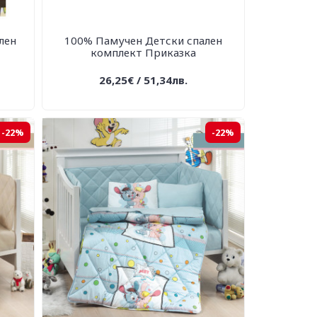
лен
100% Памучен Детски спален
комплект Приказка
26,25€ / 51,34лв.
-22%
-22%