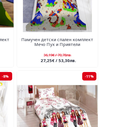
лект
Памучен детски спален комплект
Мечо Пух и Приятели
36,19€ / 70,78лв.
27,25€ / 53,30лв.
-8%
-11%