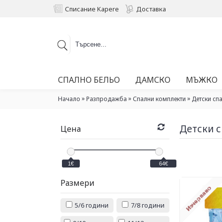
Списание Kapere
Доставка
СПАЛНО БЕЛЬО
ДАМСКО
МЪЖКО
»
»
»
Начало
Разпродажба
Спални комплекти
Детски сп
Детски 
Цена
1€
64€
Размери
5/6 години
7/8 години