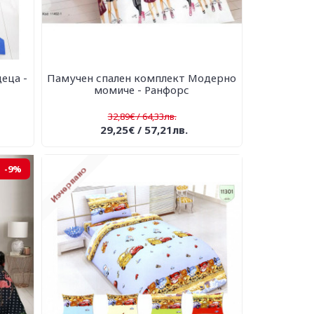
еца -
Памучен спален комплект Модерно
момиче - Ранфорс
32,89€ / 64,33лв.
29,25€ / 57,21лв.
-9%