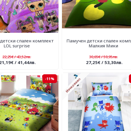
детски спален комплект
Памучен детски спален комп
LOL surprise
Малкия Мики
22,25€ / 43,52лв.
30,65€ / 59,95лв.
21,19€ / 41,44лв.
27,25€ / 53,30лв.
-11%