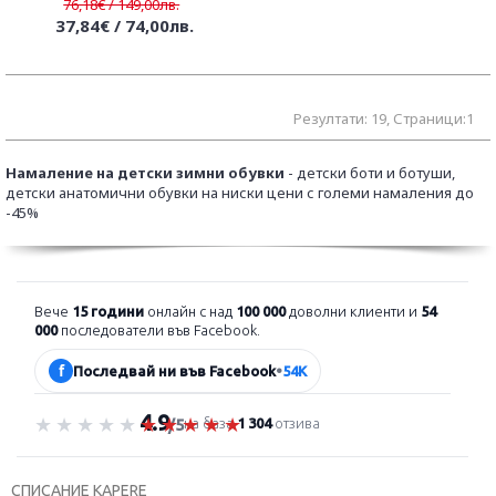
76,18€ / 149,00лв.
37,84€ / 74,00лв.
Резултати: 19, Страници:1
Намаление на детски зимни обувки
- детски боти и ботуши,
детски анатомични обувки на ниски цени с големи намаления до
-45%
Вече
15 години
онлайн с над
100 000
доволни клиенти и
54
000
последователи във Facebook.
f
Последвай ни във Facebook
•
54K
4.9
Оценка 4.9 от 5
на база
1 304
отзива
/5
СПИСАНИЕ KAPERE