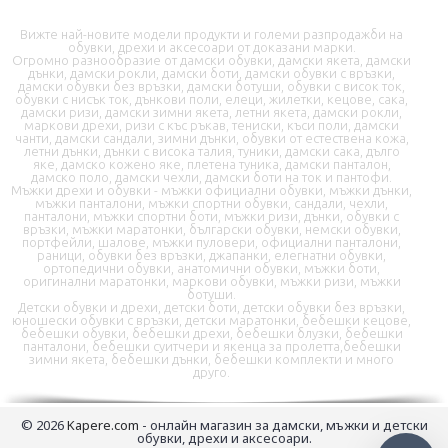
Вижте най-новите модели продукти и големи разпродажби на
обувки, дрехи и аксесоари от доказани марки.
Огромно разнообразие от дамски обувки, дамски якета, дамски
дънки, дамски рокли, дамски боти, дамски обувки с връзки,
дамски обувки без връзки, дамски ботуши, обувки с висок ток,
📦 Информация за доставка
обувки с нисък ток, дънкови поли, елеци, жилетки, кецове, сака,
дамски ризи, дамски зимни якета, летни якета, дамски рокли,
маркови дрехи, ризи с къс ръкав, тениски, къси поли, дамски
чанти, дамски сандали, зимни дънки, обувки от естествена кожа,
🔄 Подмяна и връщания
летни дънки, дънки с висока талия, туники, дамски сака, дълго
яке, дамско кожено яке, плетена туника, дамски панталон,
дамско поло, дамски чехли, дамски боти на ток и пантофи.
❓ Въпроси и отговори
Мъжки дрехи и обувки - мъжки официални обувки, мъжки дънки,
мъжки панталони, мъжки спортни обувки, сандали, чехли,
панталони, мъжки спортни боти, мъжки ризи, дънки, обувки с
връзки, мъжки маратонки, български обувки, немски обувки,
портфейли, шалове, мъжки пуловери, официални панталони,
раници, обувки без връзки, джапанки, елегнатни обувки,
ортопедични обувки, анатомични обувки, мъжки боти,
оригинални маратонки, маркови обувки, мъжки ризи, мъжки
ботуши.
Детски обувки и дрехи, детски боти, детски обувки без връзки,
юношески обувки с връзки, детски маратонки, бебешки кецове,
✉️ Контактна форма
бебешки обувки, бебешки дрехи, бебешки блузки, бебешки
панталони, бебешки суитчери и якенца за пролетта,бебешки
зимни якета, бебешки дънки, бебешки комплекти и много
друго.
📭 В момента сме offline
© 2026
Kapere.com
- онлайн магазин за дамски, мъжки и детски
обувки, дрехи и аксесоари.