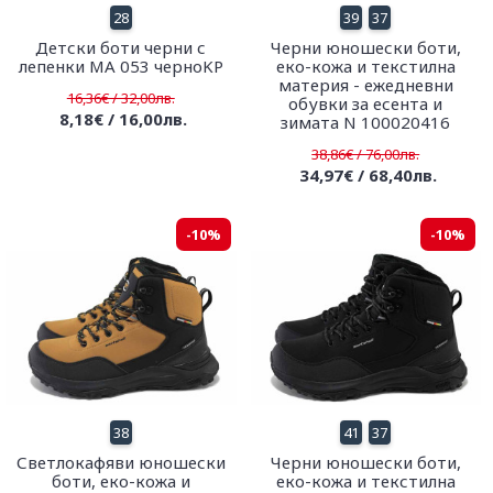
28
39
37
Детски боти черни с
Черни юношески боти,
лепенки МА 053 черноKP
еко-кожа и текстилна
материя - ежедневни
16,36€ / 32,00лв.
обувки за есента и
8,18€ / 16,00лв.
зимата N 100020416
38,86€ / 76,00лв.
34,97€ / 68,40лв.
-10%
-10%
38
41
37
Светлокафяви юношески
Черни юношески боти,
боти, еко-кожа и
еко-кожа и текстилна