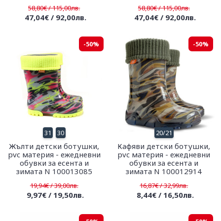
58,80€ / 115,00лв.
58,80€ / 115,00лв.
47,04€ / 92,00лв.
47,04€ / 92,00лв.
-50%
-50%
31
30
20/21
Жълти детски ботушки,
Кафяви детски ботушки,
pvc материя - ежедневни
pvc материя - ежедневни
обувки за есента и
обувки за есента и
зимата N 100013085
зимата N 100012914
19,94€ / 39,00лв.
16,87€ / 32,99лв.
9,97€ / 19,50лв.
8,44€ / 16,50лв.