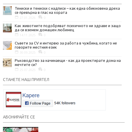
Тениски и тениски с надписи – как една обикновена дреха
се превърна в глас на хората
27.01.2026
0
Как животните подобряват психичното ни здраве и защо
да си вземем домашен любимец
14.11.2025
0
Съвети за CV и интервю за работа в чужбина, когато не
говорите местния език
30.09.2025
0
Ръководство за начинаещи - как да проектирате дома на
мечтите си?
25.07.2025
0
СТАНЕТЕ НАШ ПРИЯТЕЛ
АБОНИРАЙТЕ СЕ