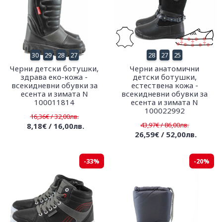
30
29
28
27
28
27
25
Черни детски ботушки,
Черни анатомични
здрава еко-кожа -
детски ботушки,
всекидневни обувки за
естествена кожа -
есента и зимата N
всекидневни обувки за
100011814
есента и зимата N
100022992
16,36€ / 32,00лв.
43,97€ / 86,00лв.
8,18€ / 16,00лв.
26,59€ / 52,00лв.
-33%
-20%