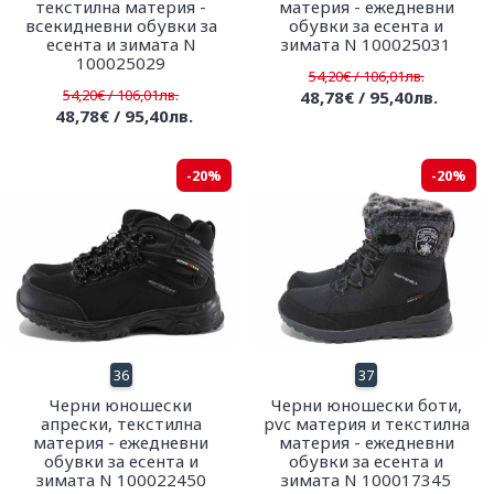
текстилна материя -
материя - ежедневни
всекидневни обувки за
обувки за есента и
есента и зимата N
зимата N 100025031
100025029
54,20€ / 106,01лв.
54,20€ / 106,01лв.
48,78€ / 95,40лв.
48,78€ / 95,40лв.
-20%
-20%
36
37
Черни юношески
Черни юношески боти,
апрески, текстилна
pvc материя и текстилна
материя - ежедневни
материя - ежедневни
обувки за есента и
обувки за есента и
зимата N 100022450
зимата N 100017345