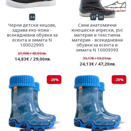
34
37
36
Черни детски кецове,
Сини анатомични
здрава еко-кожа -
юношески апрески, pvc
всекидневни обувки за
материя и текстилна
есента и зимата N
материя - всекидневни
100022995
обувки за есента и
зимата N 10009393
21,99€ / 43,01лв.
30,17€ / 59,01лв.
14,83€ / 29,00лв.
24,13€ / 47,20лв.
-20%
-20%