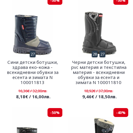
-50%
-50%
27
28
27
Сини детски ботушки,
Черни детски ботушки,
здрава еко-кожа -
pvc материя и текстилна
всекидневни обувки за
материя - всекидневни
есента и зимата N
обувки за есента и
100011813
зимата N 100011810
16,36€ / 32,00лв.
18,92€ / 37,00лв.
8,18€ / 16,00лв.
9,46€ / 18,50лв.
-50%
-40%