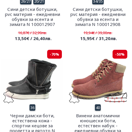
26/27
20/21
34/35
Сини детски ботушки,
Сини детски ботушки,
pvc материя - ежедневни
pvc материя - ежедневни
обувки за есента и
обувки за есента и
зимата N 100012907
зимата N 100012908
16,87€ / 32,99лв.
19,94€ / 39,00лв.
13,50€ / 26,40лв.
15,95€ / 31,20лв.
-70%
-50%
36
40
Черни дамски боти,
Винени анатомични
естествена кожа -
юношески боти,
спортни кецове за
естествен набук -
пролетта и лятото N
ежедневни обувки за