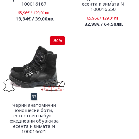
100016187
есента и зимата N
100016550
65,96€ / 129,01лв.
65,96€ / 129,01лв.
19,94€ / 39,00лв.
32,98€ / 64,50лв.
-50%
37
Черни анатомични
юношески боти,
естествен набук -
ежедневни обувки за
есента и зимата N
100016621