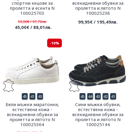
спортни кецове за
всекидневни обувки за
пролетта и есента N
пролетта и лятото N
100025703
100025238
50,00€ / 97,79лв.
99,95€ / 195,49лв.
45,00€ / 88,01лв.
-10%
45
41
43
45
44
43
42
41
Бели мъжки маратонки,
Сини мъжки обувки,
естествена кожа -
естествена кожа -
всекидневни обувки за
всекидневни обувки за
пролетта и лятото N
пролетта и лятото N
100025364
100025144