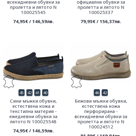
всекидневни обувки за
официални обувки за
пролетта и лятото N
пролетта и лятото N
100025545
100025337
74,95€ / 146,59лв.
79,95€ / 156,37лв.
45
42
41
40
46
42
Сини мъжки обувки,
Бежови мъжки обувки,
естествена кожа и
естествена кожа
текстилна материя -
перфорирана -
ежедневни обувки за
всекидневни обувки за
лятото N 100025548
пролетта и лятото N
100024512
74,95€ / 146,59лв.
86,89€ / 169,94лв.