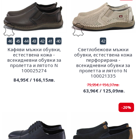
46
45
44
43
42
41
40
42
Кафяви мъжки обувки,
Светлобежови мъжки
естествена кожа -
обувки, естествена кожа
всекидневни обувки за
перфорирана -
пролетта и лятото N
всекидневни обувки за
100025274
пролетта и лятото N
100021335
84,95€ / 166,15лв.
79,95€ / 156,37лв.
63,96€ / 125,09лв.
-20%