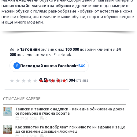
Мъжки ежедневни обувки на най-добри цени от магазин Капере. В
нашия
онлайн магазин за обувки
и дрехи можете да намерите
мъжки обувки с голямо разнообразие - обувки от естествена кожа,
немски обувки, анатомични мъжки обувки, спортни обувки, кецове
и още много модели.
Вече
15 години
онлайн с над
100 000
доволни клиенти и
54
000
последователи във Facebook.
f
Последвай ни във Facebook
•
54K
4.9
Оценка 4.9 от 5
на база
1 304
отзива
/5
СПИСАНИЕ KAPERE
Тениски и тениски с надписи – как една обикновена дреха
се превърна в глас на хората
27.01.2026
0
Как животните подобряват психичното ни здраве и защо
да си вземем домашен любимец
14.11.2025
0