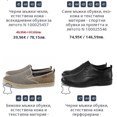
45
44
43
42
45
44
43
42
40
41
Черни мъжки чехли,
Сини мъжки обувки, еко-
естествена кожа -
кожа и текстилна
всекидневни обувки за
материя - спортни
лятото N 100025457
обувки за пролетта и
лятото N 100025546
49,95€ / 97,69лв.
74,95€ / 146,59лв.
39,96€ / 78,15лв.
46
45
43
41
47
44
40
Бежови мъжки обувки,
Черни мъжки обувки,
естествена кожа и
естествена кожа
текстилна материя -
перфорирана -