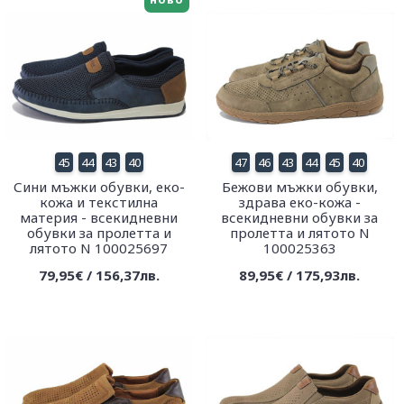
45
44
43
40
47
46
43
44
45
40
Сини мъжки обувки, еко-
Бежови мъжки обувки,
кожа и текстилна
здрава еко-кожа -
материя - всекидневни
всекидневни обувки за
обувки за пролетта и
пролетта и лятото N
лятото N 100025697
100025363
79,95€ / 156,37лв.
89,95€ / 175,93лв.