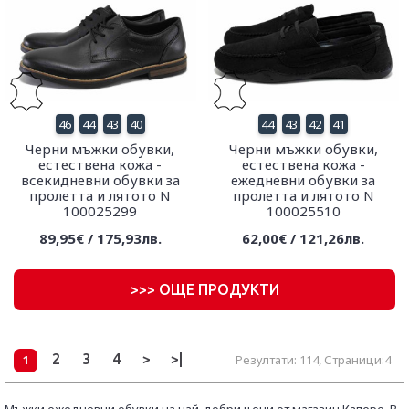
46
44
43
40
44
43
42
41
Черни мъжки обувки,
Черни мъжки обувки,
естествена кожа -
естествена кожа -
всекидневни обувки за
ежедневни обувки за
пролетта и лятото N
пролетта и лятото N
100025299
100025510
89,95€ / 175,93лв.
62,00€ / 121,26лв.
>
>> ОЩЕ ПРОДУКТИ
2
3
4
>
>|
1
Резултати: 114, Страници:4