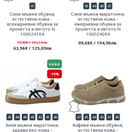
41
45
44
40
41
Сини мъжки обувки,
Сини мъжки маратонки,
естествена кожа -
естествена кожа -
всекидневни обувки за
ежедневни обувки за
пролетта и лятото N
пролетта и лятото N
100024104
100024094
79,95€ / 156,37лв.
99,68€ / 194,96лв.
63,96€ / 125,09лв.
ново
-10%
45
44
46
43
42
41
40
47
45
44
43
41
40
Бели мъжки маратонки,
Кафяви мъжки обувки,
здрава еко-кожа -
естествена кожа -