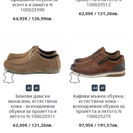
есента и зимата N
100025512
100023596
62,00€ / 121,26лв.
64,93€ / 126,99лв.
43
41
44
41
Бежови дамски
Кафяви мъжки обувки,
мокасини, естествена
естествена кожа -
кожа - всекидневни
всекидневни обувки за
обувки за пролетта и
пролетта и лятото N
лятото N 100025511
100025275
62,00€ / 121,26лв.
97,95€ / 191,57лв.