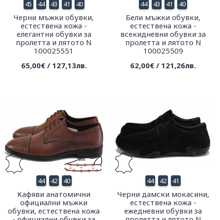
45
44
43
41
40
44
43
41
40
Черни мъжки обувки,
Бели мъжки обувки,
естествена кожа -
естествена кожа -
елегантни обувки за
всекидневни обувки за
пролетта и лятото N
пролетта и лятото N
100025551
100025509
65,00€ / 127,13лв.
62,00€ / 121,26лв.
44
42
40
44
42
41
Кафяви анатомични
Черни дамски мокасини,
официални мъжки
естествена кожа -
обувки, естествена кожа
ежедневни обувки за
- официални обувки за
пролетта и лятото N