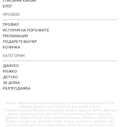
СПИСАНИЕ KAPERE
БЛОГ
ПРОФИЛ
ПРОФИЛ
ИСТОРИЯ НА ПОРЪЧКИТЕ
РЕКЛАМАЦИИ
ПОДАРЕТЕ ВАУЧЕР
КОЛИЧКА
КАТЕГОРИИ
Kapere.com
ДАМСКО
В момента offline
МЪЖКО
ДЕТСКО
ЗА ДОМА
РАЗПРОДАЖБА
Вижте най-новите модели продукти и големи разпродажби на
обувки, дрехи и аксесоари от доказани марки.
Огромно разнообразие от дамски обувки, дамски якета, дамски
дънки, дамски рокли, дамски боти, дамски обувки с връзки,
дамски обувки без връзки, дамски ботуши, обувки с висок ток,
📦 Информация за доставка
обувки с нисък ток, дънкови поли, елеци, жилетки, кецове, сака,
дамски ризи, дамски зимни якета, летни якета, дамски рокли,