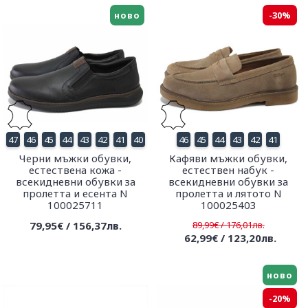
ново
-30%
47
46
45
44
43
42
41
40
46
45
44
43
42
41
Черни мъжки обувки,
Кафяви мъжки обувки,
естествена кожа -
естествен набук -
всекидневни обувки за
всекидневни обувки за
пролетта и есента N
пролетта и лятото N
100025711
100025403
79,95€ / 156,37лв.
89,99€ / 176,01лв.
62,99€ / 123,20лв.
ново
-20%