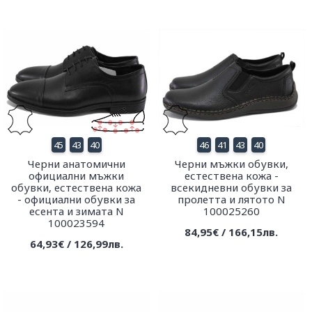
45
43
40
46
41
43
40
Черни анатомични
Черни мъжки обувки,
официални мъжки
естествена кожа -
обувки, естествена кожа
всекидневни обувки за
- официални обувки за
пролетта и лятото N
есента и зимата N
100025260
100023594
84,95€ / 166,15лв.
64,93€ / 126,99лв.