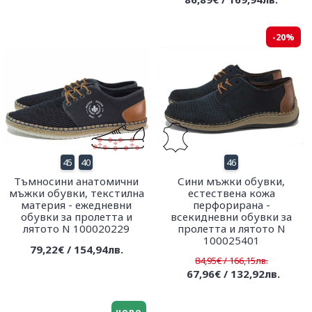
-20%
45
40
46
Тъмносини анатомични
Сини мъжки обувки,
мъжки обувки, текстилна
естествена кожа
материя - ежедневни
перфорирана -
обувки за пролетта и
всекидневни обувки за
лятото N 100020229
пролетта и лятото N
100025401
79,22€ / 154,94лв.
84,95€ / 166,15лв.
67,96€ / 132,92лв.
ново