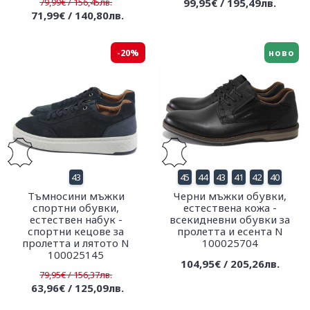
79,99€ / 156,45лв.
99,95€ / 195,49лв.
71,99€ / 140,80лв.
-20%
ново
43
45
44
43
41
42
40
Тъмносини мъжки
Черни мъжки обувки,
спортни обувки,
естествена кожа -
естествен набук -
всекидневни обувки за
спортни кецове за
пролетта и есента N
пролетта и лятото N
100025704
100025145
104,95€ / 205,26лв.
79,95€ / 156,37лв.
63,96€ / 125,09лв.