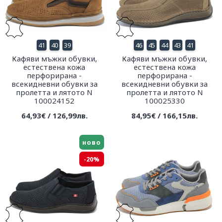
41
40
39
46
45
44
43
41
Кафяви мъжки обувки,
Кафяви мъжки обувки,
естествена кожа
естествена кожа
перфорирана -
перфорирана -
всекидневни обувки за
всекидневни обувки за
пролетта и лятото N
пролетта и лятото N
100024152
100025330
64,93€ / 126,99лв.
84,95€ / 166,15лв.
ново
-20%