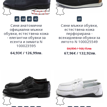
45
44
40
42
41
Сини анатомични
Сини мъжки обувки,
официални мъжки
естествена кожа
обувки, естествена кожа
перфорирана -
- елегантни обувки за
всекидневни обувки за
есента и зимата N
лятото N 100025549
100023595
84,95€ / 166,15лв.
64,93€ / 126,99лв.
67,96€ / 132,92лв.