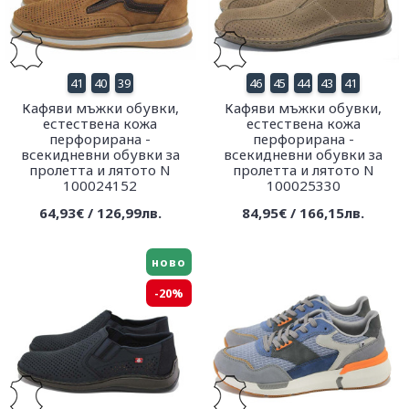
41
40
39
46
45
44
43
41
Кафяви мъжки обувки,
Кафяви мъжки обувки,
естествена кожа
естествена кожа
перфорирана -
перфорирана -
всекидневни обувки за
всекидневни обувки за
пролетта и лятото N
пролетта и лятото N
100024152
100025330
64,93€ / 126,99лв.
84,95€ / 166,15лв.
ново
-20%