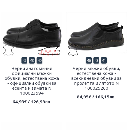
45
43
40
46
43
41
Черни анатомични
Черни мъжки обувки,
официални мъжки
естествена кожа -
обувки, естествена кожа
всекидневни обувки за
- официални обувки за
пролетта и лятото N
есента и зимата N
100025260
100023594
84,95€ / 166,15лв.
64,93€ / 126,99лв.