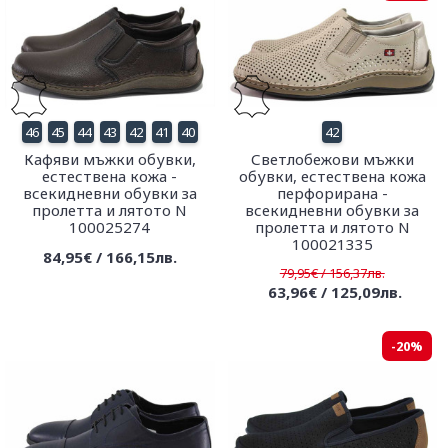
46
45
44
43
42
41
40
42
Кафяви мъжки обувки,
Светлобежови мъжки
естествена кожа -
обувки, естествена кожа
всекидневни обувки за
перфорирана -
пролетта и лятото N
всекидневни обувки за
100025274
пролетта и лятото N
100021335
84,95€ / 166,15лв.
79,95€ / 156,37лв.
63,96€ / 125,09лв.
-20%