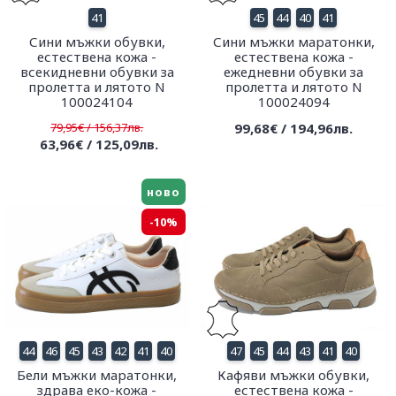
41
45
44
40
41
Сини мъжки обувки,
Сини мъжки маратонки,
естествена кожа -
естествена кожа -
всекидневни обувки за
ежедневни обувки за
пролетта и лятото N
пролетта и лятото N
100024104
100024094
79,95€ / 156,37лв.
99,68€ / 194,96лв.
63,96€ / 125,09лв.
ново
-10%
44
46
45
43
42
41
40
47
45
44
43
41
40
Бели мъжки маратонки,
Кафяви мъжки обувки,
здрава еко-кожа -
естествена кожа -