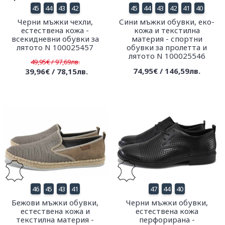
45
44
43
42
45
44
43
42
41
40
Черни мъжки чехли,
Сини мъжки обувки, еко-
естествена кожа -
кожа и текстилна
всекидневни обувки за
материя - спортни
лятото N 100025457
обувки за пролетта и
лятото N 100025546
49,95€ / 97,69лв.
74,95€ / 146,59лв.
39,96€ / 78,15лв.
46
45
43
41
47
44
40
Бежови мъжки обувки,
Черни мъжки обувки,
естествена кожа и
естествена кожа
текстилна материя -
перфорирана -