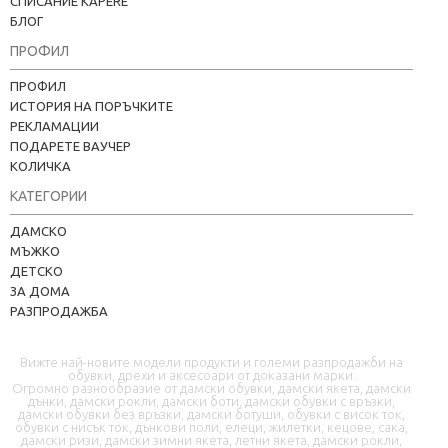
СПИСАНИЕ KAPERE
БЛОГ
ПРОФИЛ
ПРОФИЛ
ИСТОРИЯ НА ПОРЪЧКИТЕ
РЕКЛАМАЦИИ
ПОДАРЕТЕ ВАУЧЕР
КОЛИЧКА
КАТЕГОРИИ
Kapere.com
ДАМСКО
В момента offline
МЪЖКО
ДЕТСКО
ЗА ДОМА
РАЗПРОДАЖБА
Вижте най-новите модели продукти и големи разпродажби на
обувки, дрехи и аксесоари от доказани марки.
Огромно разнообразие от дамски обувки, дамски якета, дамски
дънки, дамски рокли, дамски боти, дамски обувки с връзки,
дамски обувки без връзки, дамски ботуши, обувки с висок ток,
📦 Информация за доставка
обувки с нисък ток, дънкови поли, елеци, жилетки, кецове, сака,
дамски ризи, дамски зимни якета, летни якета, дамски рокли,