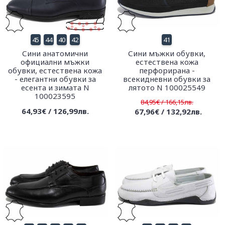
45
44
40
42
41
Сини анатомични
Сини мъжки обувки,
официални мъжки
естествена кожа
обувки, естествена кожа
перфорирана -
- елегантни обувки за
всекидневни обувки за
есента и зимата N
лятото N 100025549
100023595
84,95€ / 166,15лв.
64,93€ / 126,99лв.
67,96€ / 132,92лв.