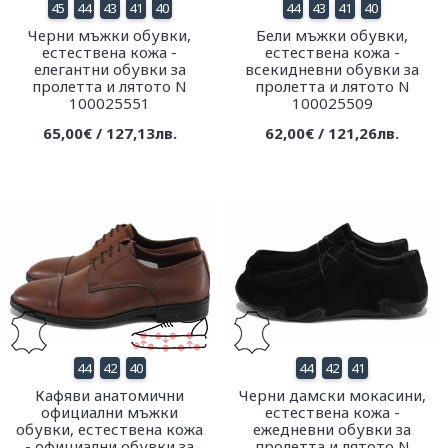
45
44
43
41
40
44
43
41
40
Черни мъжки обувки,
Бели мъжки обувки,
естествена кожа -
естествена кожа -
елегантни обувки за
всекидневни обувки за
пролетта и лятото N
пролетта и лятото N
100025551
100025509
65,00€ / 127,13лв.
62,00€ / 121,26лв.
44
42
40
44
42
41
Кафяви анатомични
Черни дамски мокасини,
официални мъжки
естествена кожа -
обувки, естествена кожа
ежедневни обувки за
- официални обувки за
пролетта и лятото N