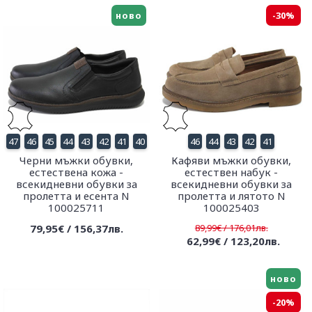
ново
-30%
47
46
45
44
43
42
41
40
46
44
43
42
41
Черни мъжки обувки,
Кафяви мъжки обувки,
естествена кожа -
естествен набук -
всекидневни обувки за
всекидневни обувки за
пролетта и есента N
пролетта и лятото N
100025711
100025403
79,95€ / 156,37лв.
89,99€ / 176,01лв.
62,99€ / 123,20лв.
ново
-20%