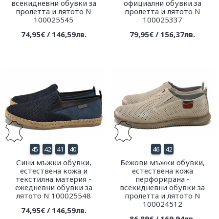
всекидневни обувки за
официални обувки за
пролетта и лятото N
пролетта и лятото N
100025545
100025337
74,95€ / 146,59лв.
79,95€ / 156,37лв.
45
42
41
40
46
42
Сини мъжки обувки,
Бежови мъжки обувки,
естествена кожа и
естествена кожа
текстилна материя -
перфорирана -
ежедневни обувки за
всекидневни обувки за
лятото N 100025548
пролетта и лятото N
100024512
74,95€ / 146,59лв.
86,89€ / 169,94лв.