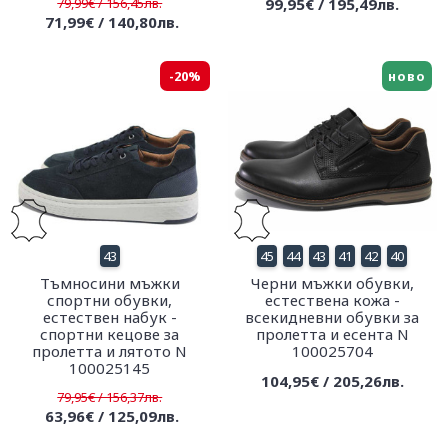
79,99€ / 156,45лв.
99,95€ / 195,49лв.
71,99€ / 140,80лв.
-20%
ново
43
45
44
43
41
42
40
Тъмносини мъжки
Черни мъжки обувки,
спортни обувки,
естествена кожа -
естествен набук -
всекидневни обувки за
спортни кецове за
пролетта и есента N
пролетта и лятото N
100025704
100025145
104,95€ / 205,26лв.
79,95€ / 156,37лв.
63,96€ / 125,09лв.