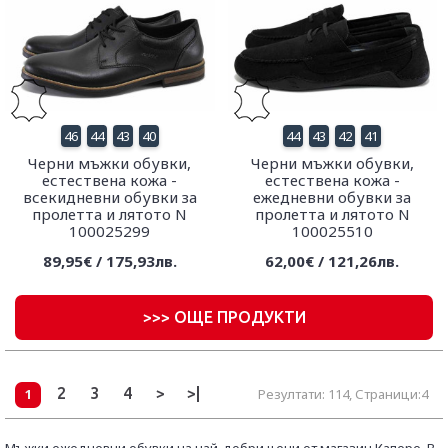
46
44
43
40
44
43
42
41
Черни мъжки обувки,
Черни мъжки обувки,
естествена кожа -
естествена кожа -
всекидневни обувки за
ежедневни обувки за
пролетта и лятото N
пролетта и лятото N
100025299
100025510
89,95€ / 175,93лв.
62,00€ / 121,26лв.
>
>> ОЩЕ ПРОДУКТИ
2
3
4
>
>|
1
Резултати: 114, Страници:4