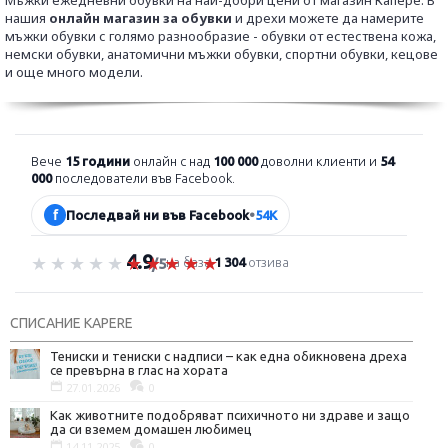
Мъжки ежедневни обувки на най-добри цени от магазин Капере. В
нашия
онлайн магазин за обувки
и дрехи можете да намерите
мъжки обувки с голямо разнообразие - обувки от естествена кожа,
немски обувки, анатомични мъжки обувки, спортни обувки, кецове
и още много модели.
Вече
15 години
онлайн с над
100 000
доволни клиенти и
54
000
последователи във Facebook.
f
Последвай ни във Facebook
•
54K
4.9
Оценка 4.9 от 5
на база
1 304
отзива
/5
СПИСАНИЕ KAPERE
Тениски и тениски с надписи – как една обикновена дреха
се превърна в глас на хората
27.01.2026
0
Как животните подобряват психичното ни здраве и защо
да си вземем домашен любимец
14.11.2025
0