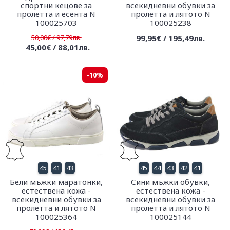
спортни кецове за
всекидневни обувки за
пролетта и есента N
пролетта и лятото N
100025703
100025238
50,00€ / 97,79лв.
99,95€ / 195,49лв.
45,00€ / 88,01лв.
-10%
45
41
43
45
44
43
42
41
Бели мъжки маратонки,
Сини мъжки обувки,
естествена кожа -
естествена кожа -
всекидневни обувки за
всекидневни обувки за
пролетта и лятото N
пролетта и лятото N
100025364
100025144