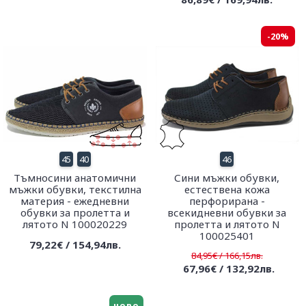
-20%
45
40
46
Тъмносини анатомични
Сини мъжки обувки,
мъжки обувки, текстилна
естествена кожа
материя - ежедневни
перфорирана -
обувки за пролетта и
всекидневни обувки за
лятото N 100020229
пролетта и лятото N
100025401
79,22€ / 154,94лв.
84,95€ / 166,15лв.
67,96€ / 132,92лв.
ново