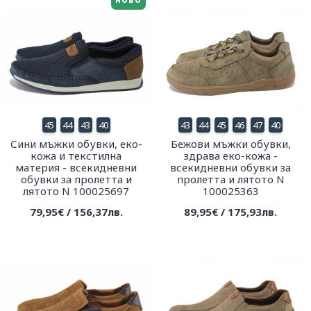
45
44
43
40
43
44
45
46
47
40
Сини мъжки обувки, еко-
Бежови мъжки обувки,
кожа и текстилна
здрава еко-кожа -
материя - всекидневни
всекидневни обувки за
обувки за пролетта и
пролетта и лятото N
лятото N 100025697
100025363
79,95€ / 156,37лв.
89,95€ / 175,93лв.