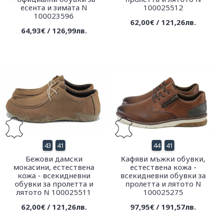
есента и зимата N
100025512
100023596
62,00€ / 121,26лв.
64,93€ / 126,99лв.
43
41
44
41
Бежови дамски
Кафяви мъжки обувки,
мокасини, естествена
естествена кожа -
кожа - всекидневни
всекидневни обувки за
обувки за пролетта и
пролетта и лятото N
лятото N 100025511
100025275
62,00€ / 121,26лв.
97,95€ / 191,57лв.