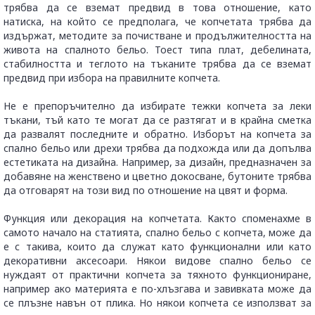
трябва да се вземат предвид в това отношение, като
натиска, на който се предполага, че копчетата трябва да
издържат, методите за почистване и продължителността на
живота на спалното бельо. Тоест типа плат, дебелината,
стабилността и теглото на тъканите трябва да се вземат
предвид при избора на правилните копчета.
Не е препоръчително да избирате тежки копчета за леки
тъкани, тъй като те могат да се разтягат и в крайна сметка
да развалят последните и обратно. Изборът на копчета за
спално бельо или дрехи трябва да подхожда или да допълва
естетиката на дизайна. Например, за дизайн, предназначен за
добавяне на женствено и цветно докосване, бутоните трябва
да отговарят на този вид по отношение на цвят и форма.
Функция или декорация на копчетата. Както споменахме в
самото начало на статията, спално бельо с копчета, може да
е с такива, които да служат като функционални или като
декоративни аксесоари. Някои видове спално бельо се
нуждаят от практични копчета за тяхното функциониране,
например ако материята е по-хлъзгава и завивката може да
се плъзне навън от плика. Но някои копчета се използват за