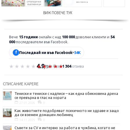
Вече
15 години
онлайн с над
100 000
доволни клиенти и
54
000
последователи във Facebook.
f
Последвай ни във Facebook
•
54K
4.9
Оценка 4.9 от 5
на база
1 304
отзива
/5
СПИСАНИЕ KAPERE
Тениски и тениски с надписи – как една обикновена дреха
се превърна в глас на хората
27.01.2026
0
Как животните подобряват психичното ни здраве и защо
да си вземем домашен любимец
14.11.2025
0
Съвети за CV и интервю за работа в чужбина, когато не