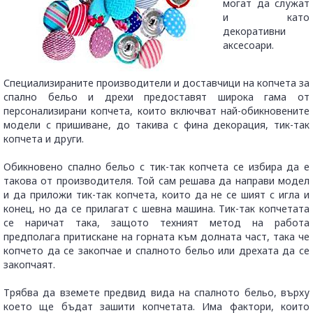
могат да служат
и като
декоративни
аксесоари.
Специализираните производители и доставчици на копчета за
спално бельо и дрехи предоставят широка гама от
персонализирани копчета, които включват най-обикновените
модели с пришиване, до такива с фина декорация, тик-так
копчета и други.
Обикновено спално бельо с тик-так копчета се избира да е
такова от производителя. Той сам решава да направи модел
и да приложи тик-так копчета, които да не се шият с игла и
конец, но да се прилагат с шевна машина. Тик-так копчетата
се наричат така, защото техният метод на работа
предполага притискане на горната към долната част, така че
копчето да се закопчае и спалното бельо или дрехата да се
закопчаят.
Трябва да вземете предвид вида на спалното бельо, върху
което ще бъдат зашити копчетата. Има фактори, които