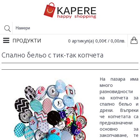
ПРОДУКТИ
0 артикул(а) 0,00€ / 0,00лв.
Спално бельо с тик-так копчета
На пазара има
много
разновидности
на копчета за
спално бельо и
дрехи. Въпреки
че копчетата са
предназначени
основно за
закопчаване, те