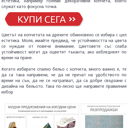
естетика, например големи декоративни копчета, които
служат като фокусна точка.
Цветът на копчетата на дрехите обикновено се избира с цел
естетика. Моля, имайте предвид, че устойчивостта на цвета
се нуждае от повече внимание. Цветовете със слаба
устойчивост могат да оцветят тъканта, ако избледнеят по
време на пране.
Когато избирате спално бельо с копчета, много важно е, те
да са така направени, че да не пречат на удобството по
време на сън, да не се натрапват, да са добре свързани с
дизайна на бельото. Така по-лесно ще направите правилния
избор