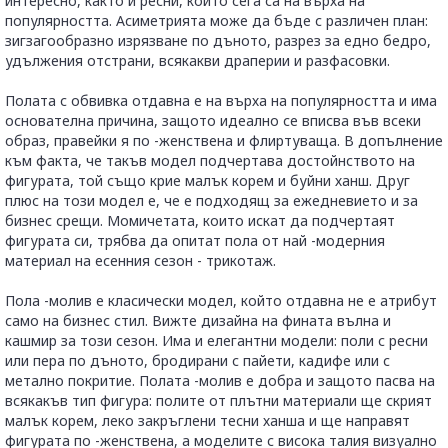
интересно, както и ресни, които сега са на върха на
популярността. Асиметрията може да бъде с различен план:
зигзагообразно изрязване по дъното, разрез за едно бедро,
удължения отстрани, всякакви драперии и разфасовки.
Полата с обвивка отдавна е на върха на популярността и има
основателна причина, защото идеално се вписва във всеки
образ, правейки я по -женствена и флиртуваща. В допълнение
към факта, че такъв модел подчертава достойнството на
фигурата, той също крие малък корем и буйни ханш. Друг
плюс на този модел е, че е подходящ за ежедневието и за
бизнес срещи. Момичетата, които искат да подчертаят
фигурата си, трябва да опитат пола от най -модерния
материал на есенния сезон - трикотаж.
Пола -молив е класически модел, който отдавна не е атрибут
само на бизнес стил. Вижте дизайна на фината вълна и
кашмир за този сезон. Има и елегантни модели: поли с ресни
или пера по дъното, бродирани с пайети, кадифе или с
метално покритие. Полата -молив е добра и защото пасва на
всякакъв тип фигура: полите от плътни материали ще скрият
малък корем, леко закръглени тесни ханша и ще направят
фигурата по -женствена, а моделите с висока талия визуално