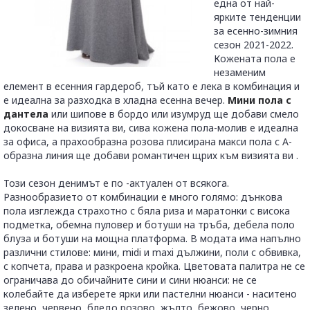
една от най-
ярките тенденции
за есенно-зимния
сезон 2021-2022.
Кожената пола е
незаменим
елемент в есенния гардероб, тъй като е лека в комбинация и
е идеална за разходка в хладна есенна вечер.
Мини пола с
дантела
или шипове в бордо или изумруд ще добави смело
докосване на визията ви, сива кожена пола-молив е идеална
за офиса, а прахообразна розова плисирана макси пола с А-
образна линия ще добави романтичен щрих към визията ви .
Този сезон денимът е по -актуален от всякога.
Разнообразието от комбинации е много голямо: дънкова
пола изглежда страхотно с бяла риза и маратонки с висока
подметка, обемна пуловер и ботуши на тръба, дебела поло
блуза и ботуши на мощна платформа. В модата има напълно
различни стилове: мини, midi и maxi дължини, поли с обвивка,
с копчета, права и разкроена кройка. Цветовата палитра не се
ограничава до обичайните сини и сини нюанси: не се
колебайте да изберете ярки или пастелни нюанси - наситено
зелено, червено, бледо розово, жълто, бежово, черно.