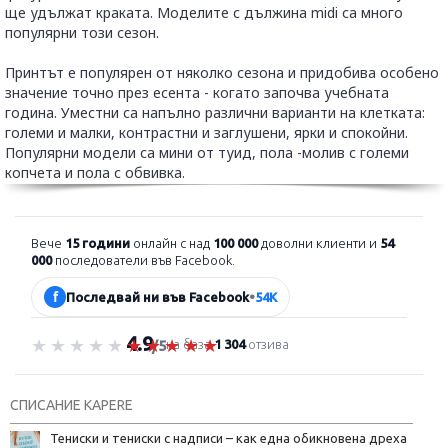
ще удължат краката. Моделите с дължина midi са много
популярни този сезон.
Принтът е популярен от няколко сезона и придобива особено
значение точно през есента - когато започва учебната
година. Уместни са напълно различни варианти на клетката:
големи и малки, контрастни и заглушени, ярки и спокойни.
Популярни модели са мини от туид, пола -молив с големи
копчета и пола с обвивка.
Вече
15 години
онлайн с над
100 000
доволни клиенти и
54
000
последователи във Facebook.
f
Последвай ни във Facebook
•
54K
4.9
Оценка 4.9 от 5
на база
1 304
отзива
/5
СПИСАНИЕ KAPERE
Тениски и тениски с надписи – как една обикновена дреха