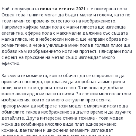
Най -популярната
пола за есента 2021
г. е плисирана пола.
Освен това гънките могат да бъдат малки и големи, като по
този начин се променя естеството на изображението.
Например кафява миди пола с малки плисета ще изглежда
елегантна, ефирна пола с максимална дължина със същата
малка плисе, но в небесносин нюанс, ще направи образа по-
романтичен, а черна училищна мини пола в голяма плисе ще
добави към изображението ноти на протест. Плисирани поли
с ефект на пръскане на метал също изглеждат много
ефектно.
За смелите момичета, които обичат да се открояват и да
привличат погледа, предлагам да изпробват асиметрични
поли, които са модерни този сезон. Тази пола ще добави
малко авангард към вашата визия. За сложни многопластови
изображения, които са много актуални през есента,
препоръчвам да изберете този модел с миризма: искате да
обмислите такова изображение за дълго време и да изучите
детайлите. Друга интересна стилна техника - този модел
може да комбинира няколко вида плат едновременно:
кожени, дантелени и шифонени елементи изглеждат