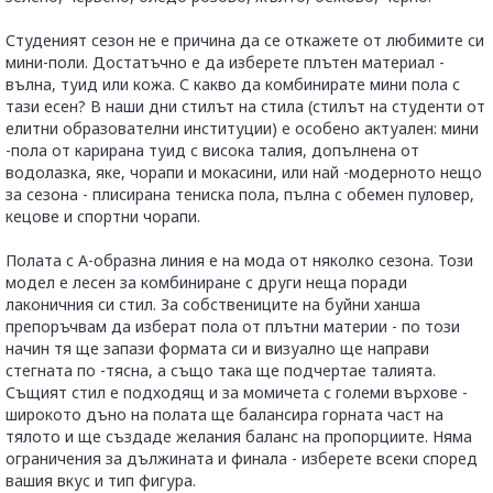
Студеният сезон не е причина да се откажете от любимите си
мини-поли. Достатъчно е да изберете плътен материал -
вълна, туид или кожа. С какво да комбинирате мини пола с
тази есен? В наши дни стилът на стила (стилът на студенти от
елитни образователни институции) е особено актуален: мини
-пола от карирана туид с висока талия, допълнена от
водолазка, яке, чорапи и мокасини, или най -модерното нещо
за сезона - плисирана тениска пола, пълна с обемен пуловер,
кецове и спортни чорапи.
Полата с А-образна линия е на мода от няколко сезона. Този
модел е лесен за комбиниране с други неща поради
лаконичния си стил. За собствениците на буйни ханша
препоръчвам да изберат пола от плътни материи - по този
начин тя ще запази формата си и визуално ще направи
стегната по -тясна, а също така ще подчертае талията.
Същият стил е подходящ и за момичета с големи върхове -
широкото дъно на полата ще балансира горната част на
тялото и ще създаде желания баланс на пропорциите. Няма
ограничения за дължината и финала - изберете всеки според
вашия вкус и тип фигура.