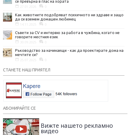
се превърна в глас на хората
27.01.2026
0
Как животните подобряват психичното ни здраве и защо
да си вземем домашен любимец
14.11.2025
0
Съвети за CV и интервю за работа в чужбина, когато не
говорите местния език
30.09.2025
0
Ръководство за начинаещи - как да проектирате дома на
мечтите си?
25.07.2025
0
СТАНЕТЕ НАШ ПРИЯТЕЛ
АБОНИРАЙТЕ СЕ
Вижте нашето рекламно
видео