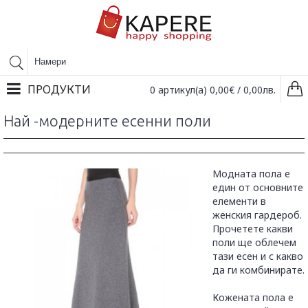
ПРОДУКТИ
0 артикул(а) 0,00€ / 0,00лв.
Най -модерните есенни поли
Модната пола е
един от основните
елементи в
женския гардероб.
Прочетете какви
поли ще облечем
тази есен и с какво
да ги комбинирате.
Кожената пола е