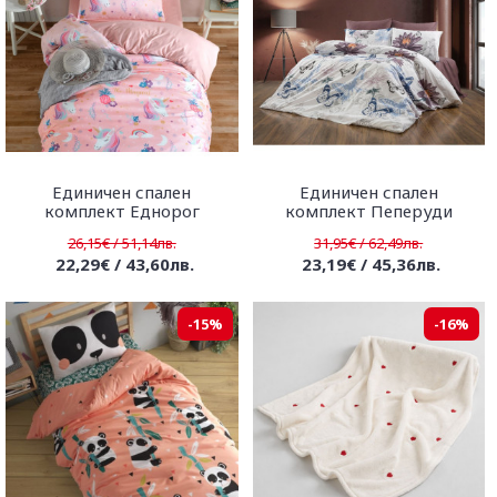
Единичен спален
Единичен спален
комплект Еднорог
комплект Пеперуди
26,15€ / 51,14лв.
31,95€ / 62,49лв.
22,29€ / 43,60лв.
23,19€ / 45,36лв.
-15%
-16%