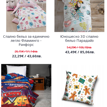
Спално бельо за единично
Юношеско 3D спално
легло Фламинго -
бельо Парадайз
Ранфорс
54,29€ / 106,18лв.
26,15€ / 51,14лв.
43,49€ / 85,06лв.
22,29€ / 43,60лв.