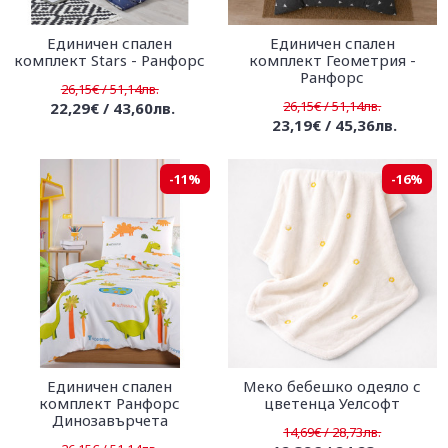
Единичен спален
Единичен спален
комплект Stars - Ранфорс
комплект Геометрия -
Ранфорс
26,15€ / 51,14лв.
26,15€ / 51,14лв.
22,29€ / 43,60лв.
23,19€ / 45,36лв.
-11%
-16%
Единичен спален
Меко бебешко одеяло с
комплект Ранфорс
цветенца Уелсофт
Динозавърчета
14,69€ / 28,73лв.