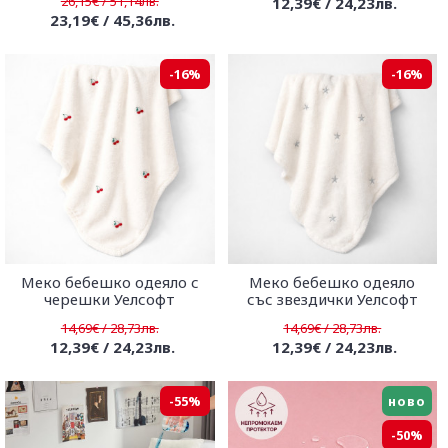
26,15€ / 51,14лв.
12,39€ / 24,23лв.
23,19€ / 45,36лв.
-16%
-16%
Меко бебешко одеяло с
Меко бебешко одеяло
черешки Уелсофт
със звездички Уелсофт
14,69€ / 28,73лв.
14,69€ / 28,73лв.
12,39€ / 24,23лв.
12,39€ / 24,23лв.
-55%
ново
-50%