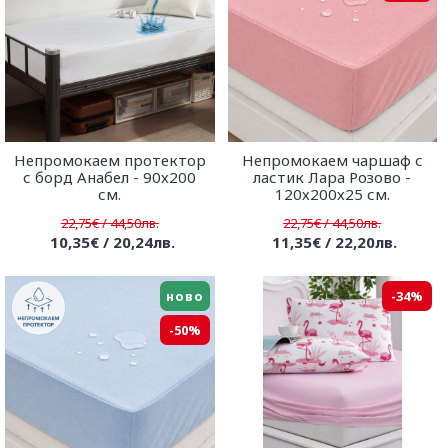
Непромокаем протектор
Непромокаем чаршаф с
с борд Анабел - 90х200
ластик Лара Розово -
см.
120х200х25 см.
22,75€ / 44,50лв.
22,75€ / 44,50лв.
10,35€ / 20,24лв.
11,35€ / 22,20лв.
ново
-34%
-50%