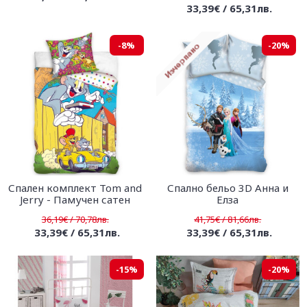
33,39€ / 65,31лв.
-8%
-20%
Спален комплект Tom and
Спално бельо 3D Анна и
Jerry - Памучен сатен
Елза
36,19€ / 70,78лв.
41,75€ / 81,66лв.
33,39€ / 65,31лв.
33,39€ / 65,31лв.
-15%
-20%