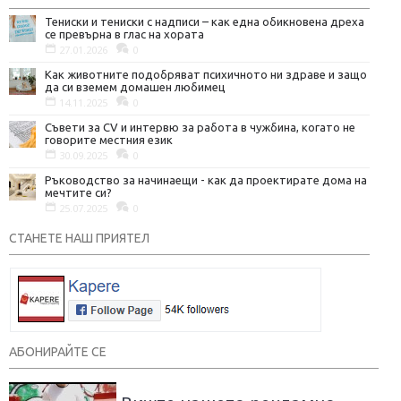
Тениски и тениски с надписи – как една обикновена дреха
се превърна в глас на хората
27.01.2026
0
Как животните подобряват психичното ни здраве и защо
да си вземем домашен любимец
14.11.2025
0
Съвети за CV и интервю за работа в чужбина, когато не
говорите местния език
30.09.2025
0
Ръководство за начинаещи - как да проектирате дома на
мечтите си?
25.07.2025
0
СТАНЕТЕ НАШ ПРИЯТЕЛ
АБОНИРАЙТЕ СЕ