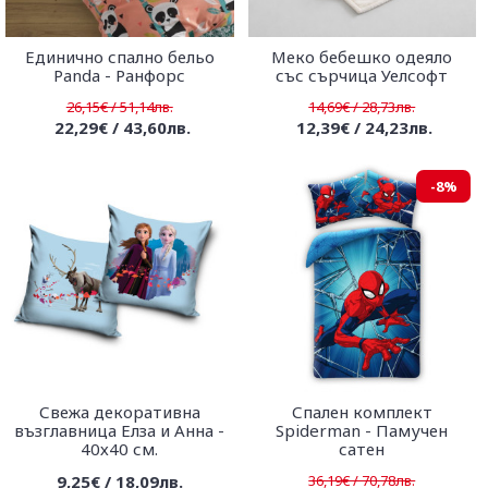
Единично спално бельо
Меко бебешко одеяло
Panda - Ранфорс
със сърчица Уелсофт
26,15€ / 51,14лв.
14,69€ / 28,73лв.
22,29€ / 43,60лв.
12,39€ / 24,23лв.
-8%
Свежа декоративна
Спален комплект
възглавница Елза и Анна -
Spiderman - Памучен
40х40 см.
сатен
9,25€ / 18,09лв.
36,19€ / 70,78лв.