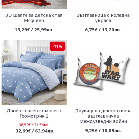
3D шалте за детска стая
Възглавница с коледна
Mcqueen
украса
13,29€ / 25,99лв.
6,75€ / 13,20лв.
-11%
Двоен спален комплект
Двулицева декоративна
Геометрия 2
възглавничка
Междузведни войни
36,59€ / 71,56лв.
9,25€ / 18,09лв.
32,69€ / 63,94лв.