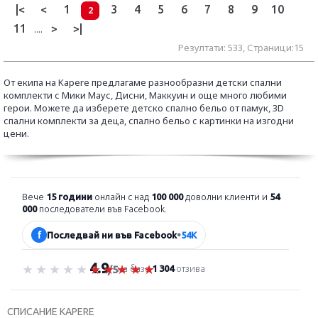
|<
<
1
3
4
5
6
7
8
9
10
2
11
>
>|
....
Резултати: 533, Страници:15
От екипа на Kapere предлагаме разнообразни детски спални
комплекти с Мики Маус, Дисни, Маккуин и още много любими
герои. Можете да изберете детско спално бельо от памук, 3D
спални комплекти за деца, спално бельо с картинки на изгодни
цени.
Вече
15 години
онлайн с над
100 000
доволни клиенти и
54
000
последователи във Facebook.
f
Последвай ни във Facebook
•
54K
4.9
Оценка 4.9 от 5
на база
1 304
отзива
/5
СПИСАНИЕ KAPERE