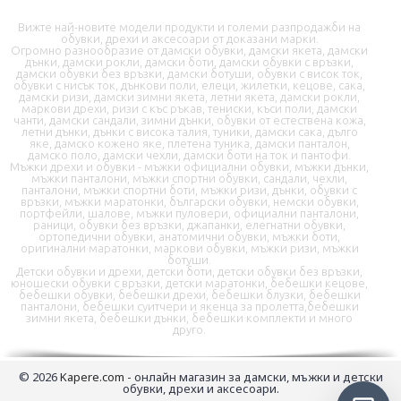
Вижте най-новите модели продукти и големи разпродажби на
обувки, дрехи и аксесоари от доказани марки.
Огромно разнообразие от дамски обувки, дамски якета, дамски
дънки, дамски рокли, дамски боти, дамски обувки с връзки,
дамски обувки без връзки, дамски ботуши, обувки с висок ток,
📦 Информация за доставка
обувки с нисък ток, дънкови поли, елеци, жилетки, кецове, сака,
дамски ризи, дамски зимни якета, летни якета, дамски рокли,
маркови дрехи, ризи с къс ръкав, тениски, къси поли, дамски
чанти, дамски сандали, зимни дънки, обувки от естествена кожа,
🔄 Подмяна и връщания
летни дънки, дънки с висока талия, туники, дамски сака, дълго
яке, дамско кожено яке, плетена туника, дамски панталон,
дамско поло, дамски чехли, дамски боти на ток и пантофи.
❓ Въпроси и отговори
Мъжки дрехи и обувки - мъжки официални обувки, мъжки дънки,
мъжки панталони, мъжки спортни обувки, сандали, чехли,
панталони, мъжки спортни боти, мъжки ризи, дънки, обувки с
връзки, мъжки маратонки, български обувки, немски обувки,
портфейли, шалове, мъжки пуловери, официални панталони,
раници, обувки без връзки, джапанки, елегнатни обувки,
ортопедични обувки, анатомични обувки, мъжки боти,
оригинални маратонки, маркови обувки, мъжки ризи, мъжки
ботуши.
Детски обувки и дрехи, детски боти, детски обувки без връзки,
юношески обувки с връзки, детски маратонки, бебешки кецове,
✉️ Контактна форма
бебешки обувки, бебешки дрехи, бебешки блузки, бебешки
панталони, бебешки суитчери и якенца за пролетта,бебешки
зимни якета, бебешки дънки, бебешки комплекти и много
друго.
📭 В момента сме offline
© 2026
Kapere.com
- онлайн магазин за дамски, мъжки и детски
обувки, дрехи и аксесоари.