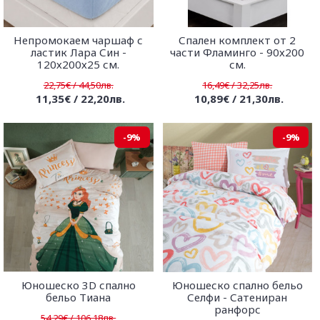
Непромокаем чаршаф с
Спален комплект от 2
ластик Лара Син -
части Фламинго - 90х200
120х200х25 см.
см.
22,75€ / 44,50лв.
16,49€ / 32,25лв.
11,35€ / 22,20лв.
10,89€ / 21,30лв.
-9%
-9%
Юношеско 3D спално
Юношеско спално бельо
бельо Тиана
Селфи - Сатениран
ранфорс
54,29€ / 106,18лв.