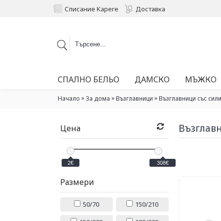
Списание Kapere
Доставка
СПАЛНО БЕЛЬО
ДАМСКО
МЪЖКО
»
»
»
Начало
За дома
Възглавници
Възглавници със сил
Възглавн
Цена
2€
308€
Размери
50/70
150/210