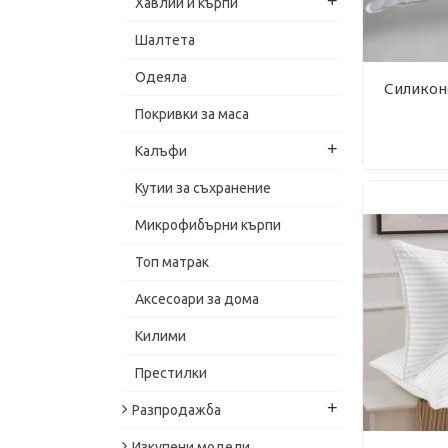
+
Хавлии и кърпи
Шалтета
Одеяла
Силикон
Покривки за маса
+
Калъфи
Кутии за съхранение
Микрофибърни кърпи
Топ матрак
Аксесоари за дома
Килими
Престилки
+
Разпродажба
Изкупени модели