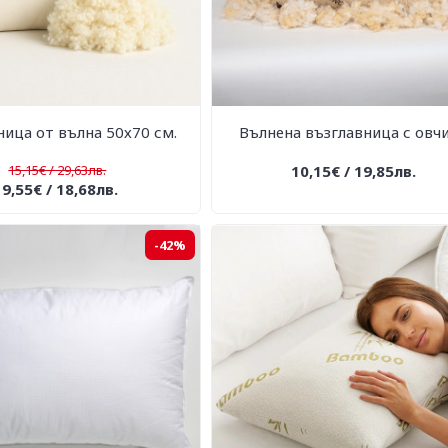
ница от вълна 50х70 см.
Вълнена възглавница с овч
15,15€ / 29,63лв.
10,15€ / 19,85лв.
9,55€ / 18,68лв.
-42%