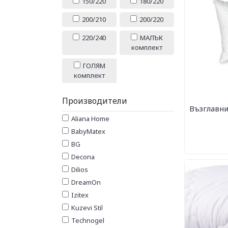
150/220
180/220
200/210
200/220
220/240
МАЛЪК
комплект
ГОЛЯМ
комплект
Производители
Възглавни
Aliana Home
BabyMatex
BG
Decona
Dilios
DreamOn
Izitex
Kuzevi Stil
Technogel