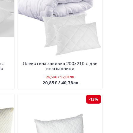
ъс
Олекотена завивка 200х210 с две
ло
възглавници
26,59€ / 52,01лв.
20,85€ / 40,78лв.
-13%