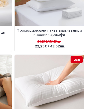
Промоционален пакет възглавници
ици
и долни чаршафи
30,65€ / 59,95лв.
22,25€ / 43,52лв.
-26%