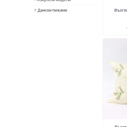
Възгл
Дамски пижами
Възгл