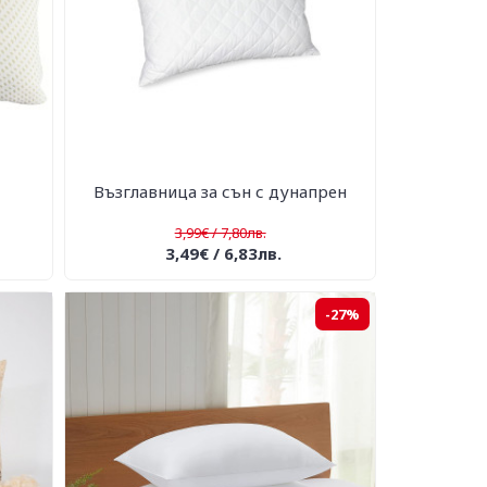
Възглавница за сън с дунапрен
3,99€ / 7,80лв.
3,49€ / 6,83лв.
-27%