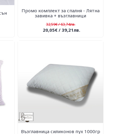
Промо комплект за спалня - Лятна
сън
завивка + възглавници
32,59€ / 63,74лв.
20,05€ / 39,21лв.
Възглавница силиконов пух 1000гр