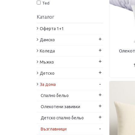
Ted
Ted Home
Каталог
Tempur
Texpol
Оферта 1+1
White Boutique
+
Дамско
България
Диана
+
Олекот
Коледа
ДиД-М
+
Мъжко
Дитекс
Панагюрище 1962
+
Детско
Роксима Дрийм
-
За дома
+
Спално бельо
+
Oлекотени завивки
+
Детско спално бельо
-
Възглавници