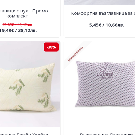
авници с пух - Промо
Комфортна възглавница за 
комплект
21,69€ / 42,42лв.
5,45€ / 10,66лв.
19,49€ / 38,12лв.
-38%
авница Бамбу Хербал
Възглавница Лавандула