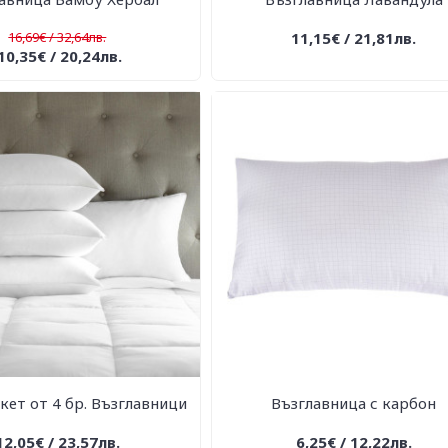
16,69€ / 32,64лв.
11,15€ / 21,81лв.
10,35€ / 20,24лв.
кет от 4 бр. Възглавници
Възглавница с карбон
12,05€ / 23,57лв.
6,25€ / 12,22лв.