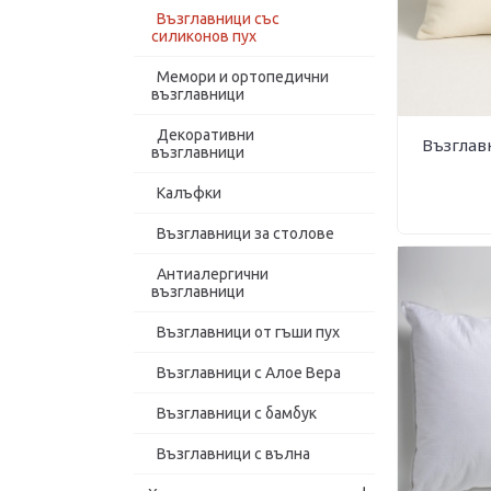
Възглавници със
силиконов пух
Мемори и ортопедични
възглавници
Декоративни
Възглав
възглавници
Калъфки
Възглавници за столове
Антиалергични
възглавници
Възглавници от гъши пух
Възглавници с Алое Вера
Възглавници с бамбук
Възглавници с вълна