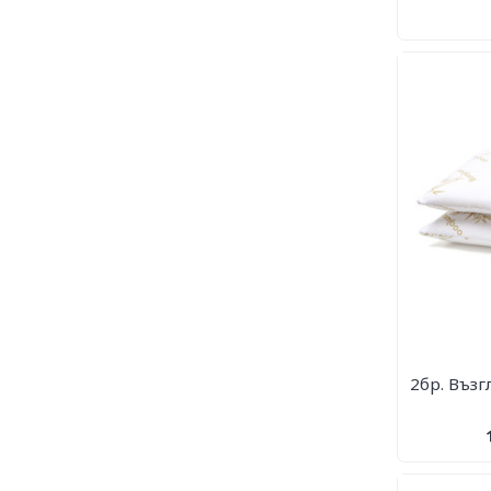
2бр. Възг