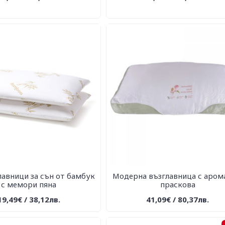
лавници за сън от бамбук
Модерна възглавница с аром
с мемори пяна
праскова
19,49€ / 38,12лв.
41,09€ / 80,37лв.