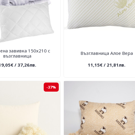
ена завивка 150х210 с
Възглавница Алое Вера
възглавница
19,05€ / 37,26лв.
11,15€ / 21,81лв.
-37%