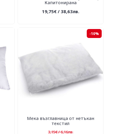
Капитонирана
19,75€ / 38,63лв.
-10%
Мека възглавница от нетъкан
текстил
3,15€ / 6,16лв.