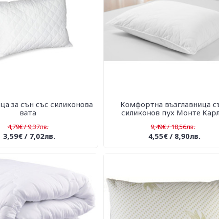
ца за сън със силиконова
Комфортна възглавница с
вата
силиконов пух Монте Кар
4,79€ / 9,37лв.
9,49€ / 18,56лв.
3,59€ / 7,02лв.
4,55€ / 8,90лв.