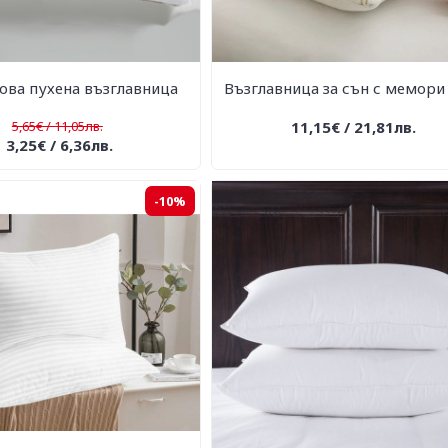
ова пухена възглавница
Възглавница за сън с мемори
5,65€ / 11,05лв.
11,15€ / 21,81лв.
3,25€ / 6,36лв.
-10%