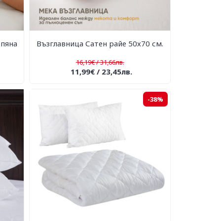
 пяна
Възглавница Сатен райе 50х70 см.
16,19€ / 31,66лв.
11,99€ / 23,45лв.
-38%