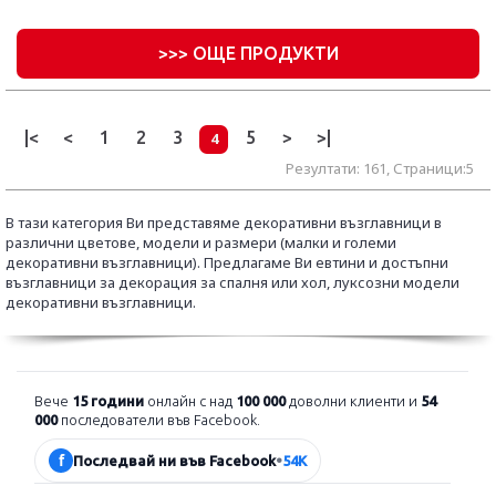
>
>> ОЩЕ ПРОДУКТИ
|<
<
1
2
3
5
>
>|
4
Резултати: 161, Страници:5
В тази категория Ви представяме декоративни възглавници в
различни цветове, модели и размери (малки и големи
декоративни възглавници). Предлагаме Ви евтини и достъпни
възглавници за декорация за спалня или хол, луксозни модели
декоративни възглавници.
Вече
15 години
онлайн с над
100 000
доволни клиенти и
54
000
последователи във Facebook.
f
Последвай ни във Facebook
•
54K