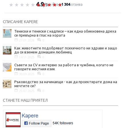
4.9
Оценка 4.9 от 5
на база
1 304
отзива
/5
СПИСАНИЕ KAPERE
Тениски и тениски с надписи – как една обикновена дреха
се превърна в глас на хората
27.01.2026
0
Как животните подобряват психичното ни здраве и защо
да си вземем домашен любимец
14.11.2025
0
Съвети за CV и интервю за работа в чужбина, когато не
говорите местния език
30.09.2025
0
Ръководство за начинаещи - как да проектирате дома на
мечтите си?
25.07.2025
0
СТАНЕТЕ НАШ ПРИЯТЕЛ