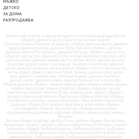
МЪЖКО
ДЕТСКО
ЗА ДОМА
РАЗПРОДАЖБА
Вижте най-новите модели продукти и големи разпродажби на
обувки, дрехи и аксесоари от доказани марки.
Огромно разнообразие от дамски обувки, дамски якета, дамски
дънки, дамски рокли, дамски боти, дамски обувки с връзки,
дамски обувки без връзки, дамски ботуши, обувки с висок ток,
📦 Информация за доставка
обувки с нисък ток, дънкови поли, елеци, жилетки, кецове, сака,
дамски ризи, дамски зимни якета, летни якета, дамски рокли,
маркови дрехи, ризи с къс ръкав, тениски, къси поли, дамски
чанти, дамски сандали, зимни дънки, обувки от естествена кожа,
🔄 Подмяна и връщания
летни дънки, дънки с висока талия, туники, дамски сака, дълго
яке, дамско кожено яке, плетена туника, дамски панталон,
дамско поло, дамски чехли, дамски боти на ток и пантофи.
❓ Въпроси и отговори
Мъжки дрехи и обувки - мъжки официални обувки, мъжки дънки,
мъжки панталони, мъжки спортни обувки, сандали, чехли,
панталони, мъжки спортни боти, мъжки ризи, дънки, обувки с
връзки, мъжки маратонки, български обувки, немски обувки,
портфейли, шалове, мъжки пуловери, официални панталони,
раници, обувки без връзки, джапанки, елегнатни обувки,
ортопедични обувки, анатомични обувки, мъжки боти,
оригинални маратонки, маркови обувки, мъжки ризи, мъжки
ботуши.
Детски обувки и дрехи, детски боти, детски обувки без връзки,
юношески обувки с връзки, детски маратонки, бебешки кецове,
✉️ Контактна форма
бебешки обувки, бебешки дрехи, бебешки блузки, бебешки
панталони, бебешки суитчери и якенца за пролетта,бебешки
зимни якета, бебешки дънки, бебешки комплекти и много