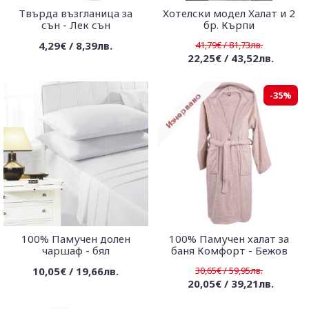
Твърда възгланица за
Хотелски модел Халат и 2
сън - Лек сън
бр. Кърпи
4,29€ / 8,39лв.
41,79€ / 81,73лв.
22,25€ / 43,52лв.
-35%
100% Памучен долен
100% Памучен халат за
чаршаф - бял
баня Комфорт - Бежов
10,05€ / 19,66лв.
30,65€ / 59,95лв.
20,05€ / 39,21лв.