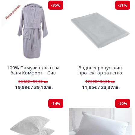
-35%
-31%
100% Памучен халат за
Водонепропусклив
баня Комфорт - Сив
протектор за легло
30,65€ / 59,95лв.
17,39€ / 34,01лв.
19,99€ / 39,10лв.
11,95€ / 23,37лв.
-14%
-50%