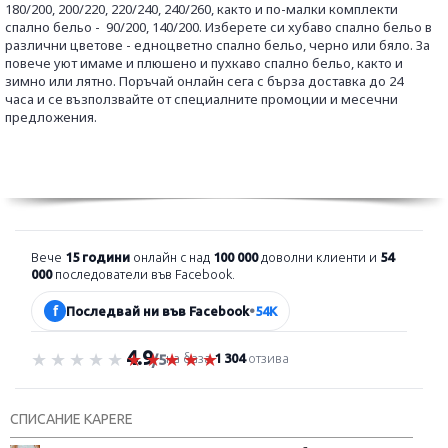
180/200, 200/220, 220/240, 240/260, както и по-малки комплекти
спално бельо -
90/200, 140/200. Изберете си хубаво спално бельо в
различни цветове - едноцветно спално бельо, черно или бяло. За
повече уют имаме и плюшено и пухкаво спално бельо, както и
зимно или лятно.
Поръчай онлайн сега с бърза доставка до 24
часа и се възползвайте от специалните промоции и месечни
предложения.
Вече
15 години
онлайн с над
100 000
доволни клиенти и
54
000
последователи във Facebook.
f
Последвай ни във Facebook
•
54K
4.9
Оценка 4.9 от 5
на база
1 304
отзива
/5
СПИСАНИЕ KAPERE