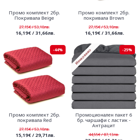
Промо комплект 2бр.
Промо комплект 2бр.
Покривала Beige
покривала Brown
27,15€ / 53,10лв.
27,15€ / 53,10лв.
16,19€ / 31,66лв.
16,19€ / 31,66лв.
-44%
-25%
Промо комплект 2бр.
Промоционален пакет 6
покривала Red
бр. чаршафи с ластик -
Антрацит
27,15€ / 53,10лв.
44,55€ / 87,13лв.
15,19€ / 29,71лв.