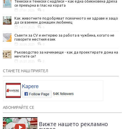
Тениски и тениски с надписи – как една обикновена дреха
се превърна в глас на хората
27.01.2026
0
Как животните подобряват психичното ни здраве и защо
да си вземем домашен любимец
14.11.2025
0
Съвети за CV и интервю за работа в чужбина, когато не
говорите местния език
30.09.2025
0
Ръководство за начинаещи - как да проектирате дома на
мечтите си?
25.07.2025
0
СТАНЕТЕ НАШ ПРИЯТЕЛ
АБОНИРАЙТЕ СЕ
Вижте нашето рекламно