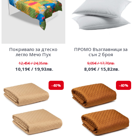
Покривало за дтеско
ПРОМО Възглавници за
легло Мечо Пух
сън 2 броя
12,45€ / 24,35лв.
9,05€ / 17,70лв.
10,19€ / 19,93лв.
8,09€ / 15,82лв.
-40%
-40%