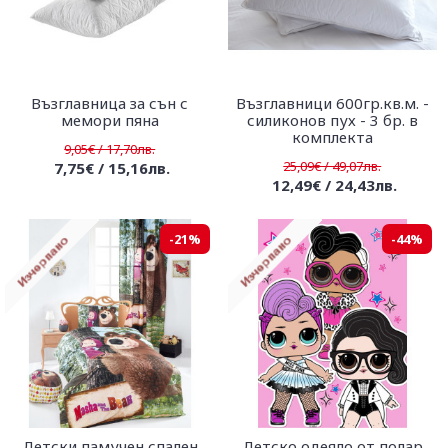
Възглавница за сън с
Възглавници 600гр.кв.м. -
мемори пяна
силиконов пух - 3 бр. в
комплекта
9,05€ / 17,70лв.
25,09€ / 49,07лв.
7,75€ / 15,16лв.
12,49€ / 24,43лв.
-21%
-44%
Детски памучен спален
Детско одеяло от полар