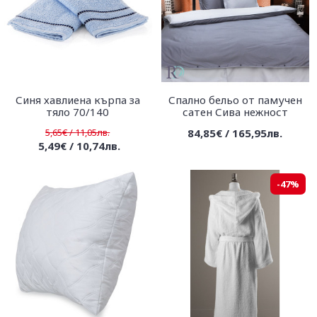
Синя хавлиена кърпа за
Спално бельо от памучен
тяло 70/140
сатен Сива нежност
5,65€ / 11,05лв.
84,85€ / 165,95лв.
5,49€ / 10,74лв.
-47%