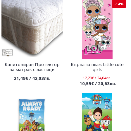
-14%
Капитониран Протектор
Кърпа за плаж Little cute
за матрак с ластици
girls
21,49€ / 42,03лв.
12,29€ / 24,04лв.
10,55€ / 20,63лв.