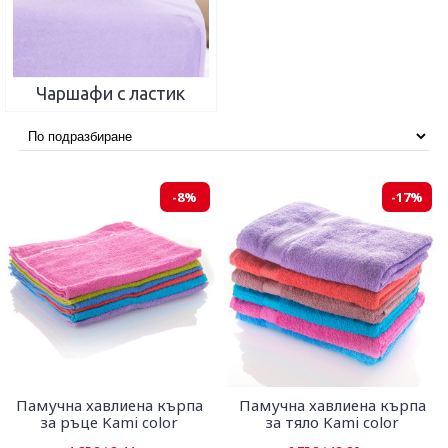
Чаршафи с ластик
-8%
-17%
Памучна хавлиена кърпа
Памучна хавлиена кърпа
за ръце Kami color
за тяло Kami color