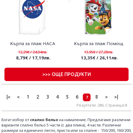
Кърпа за плаж НАСА
Кърпа за плаж Помощ
12,29€ / 24,04лв.
13,95€ / 27,28лв.
8,79€ / 17,19лв.
13,35€ / 26,11лв.
>
>> ОЩЕ ПРОДУКТИ
|<
<
1
2
3
4
5
6
8
>
>|
7
Резултати: 286, Страници:8
Богат избор от
спално бельо
на намаление.
Предлагаме различни
варианти спално бельо 5 части (с два плика), 4 части. Различни
размери за единично легло, приста или за спалня -
150/200, 160/200,