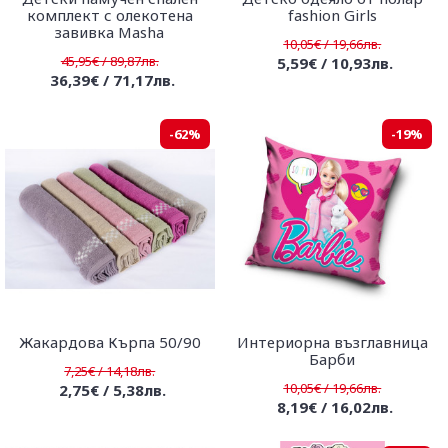
комплект с олекотена
fashion Girls
завивка Masha
10,05€ / 19,66лв.
45,95€ / 89,87лв.
5,59€ / 10,93лв.
36,39€ / 71,17лв.
-62%
-19%
Жакардова Кърпа 50/90
Интериорна възглавница
Барби
7,25€ / 14,18лв.
10,05€ / 19,66лв.
2,75€ / 5,38лв.
8,19€ / 16,02лв.