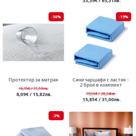
33,39€ / 65,31лв.
-50%
-19%
Протектор за матрак
Сини чаршафи с ластик -
2 броя в комплект
16,15€ / 31,59лв.
19,55€ / 38,24лв.
8,09€ / 15,82лв.
15,85€ / 31,00лв.
-3%