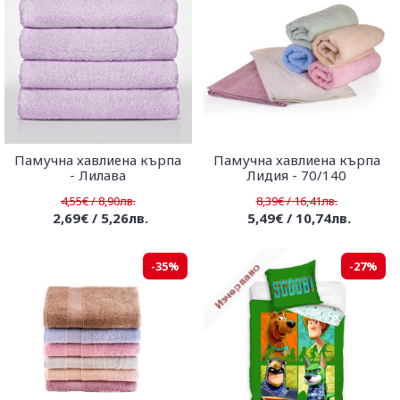
Памучна хавлиена кърпа
Памучна хавлиена кърпа
- Лилава
Лидия - 70/140
4,55€ / 8,90лв.
8,39€ / 16,41лв.
2,69€ / 5,26лв.
5,49€ / 10,74лв.
-35%
-27%