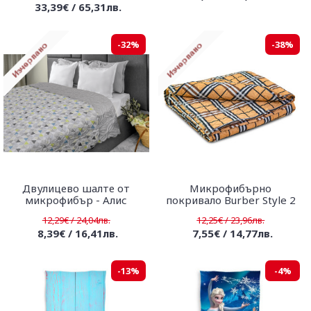
33,39€ / 65,31лв.
-32%
-38%
Двулицево шалте от
Микрофибърно
микрофибър - Алис
покривало Burber Style 2
12,29€ / 24,04лв.
12,25€ / 23,96лв.
8,39€ / 16,41лв.
7,55€ / 14,77лв.
-13%
-4%