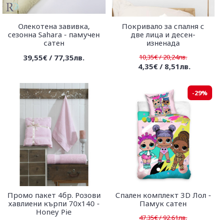
Олекотена завивка,
Покривало за спалня с
сезонна Sahara - памучен
две лица и десен-
сатен
изненада
39,55€ / 77,35лв.
10,35€ / 20,24лв.
4,35€ / 8,51лв.
-29%
Промо пакет 4бр. Розови
Спален комплект 3D Лол -
хавлиени кърпи 70х140 -
Памук сатен
Honey Pie
47,35€ / 92,61лв.