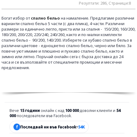
Резултати: 286, Страници:8
Богат избор от
спално бельо
на намаление.
Предлагаме различни
варианти спално бельо 5 части (с два плика), 4 части. Различни
размери за единично легло, приста или за спалня -
150/200, 160/200,
180/200, 200/220, 220/240, 240/260, както и по-малки комплекти
спално бельо -
90/200, 140/200. Изберете си хубаво спално бельо в
различни цветове - едноцветно спално бельо, черно или бяло. За
повече уют имаме и плюшено и пухкаво спално бельо, както и
зимно или лятно.
Поръчай онлайн сега с бърза доставка до 24
часа и се възползвайте от специалните промоции и месечни
предложения.
Вече
15 години
онлайн с над
100 000
доволни клиенти и
54
000
последователи във Facebook.
f
Последвай ни във Facebook
•
54K