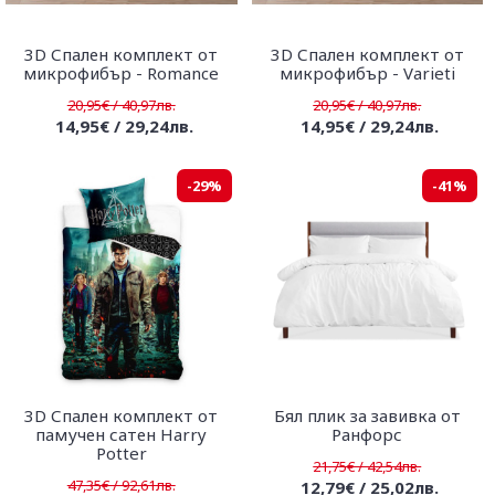
3D Спален комплект от
3D Спален комплект от
микрофибър - Romance
микрофибър - Varieti
20,95€ / 40,97лв.
20,95€ / 40,97лв.
14,95€ / 29,24лв.
14,95€ / 29,24лв.
-29%
-41%
3D Спален комплект от
Бял плик за завивка от
памучен сатен Harry
Ранфорс
Potter
21,75€ / 42,54лв.
47,35€ / 92,61лв.
12,79€ / 25,02лв.