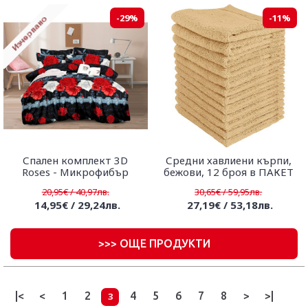
-29%
-11%
Спален комплект 3D
Средни хавлиени кърпи,
Roses - Mикрофибър
бежови, 12 броя в ПАКЕТ
20,95€ / 40,97лв.
30,65€ / 59,95лв.
14,95€ / 29,24лв.
27,19€ / 53,18лв.
>
>> ОЩЕ ПРОДУКТИ
|<
<
1
2
4
5
6
7
8
>
>|
3