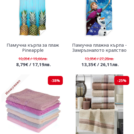
Памучна кърпа за плаж
Памучна плажна кърпа -
Pineapple
Замръзналото кралство
10,05€ / 19,66лв.
13,95€ / 27,28лв.
8,79€ / 17,19лв.
13,35€ / 26,11лв.
-38%
-25%