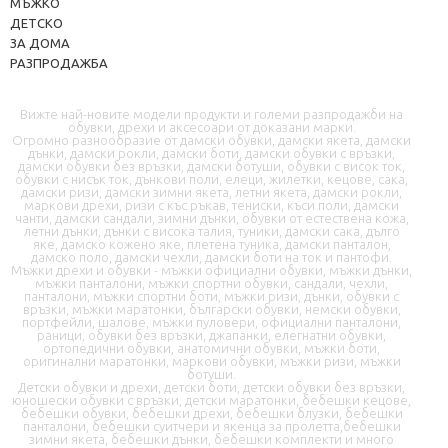
МЪЖКО
ДЕТСКО
ЗА ДОМА
РАЗПРОДАЖБА
Вижте най-новите модели продукти и големи разпродажби на
обувки, дрехи и аксесоари от доказани марки.
Огромно разнообразие от дамски обувки, дамски якета, дамски
📦 Информация за доставка
дънки, дамски рокли, дамски боти, дамски обувки с връзки,
дамски обувки без връзки, дамски ботуши, обувки с висок ток,
обувки с нисък ток, дънкови поли, елеци, жилетки, кецове, сака,
дамски ризи, дамски зимни якета, летни якета, дамски рокли,
🔄 Подмяна и връщания
маркови дрехи, ризи с къс ръкав, тениски, къси поли, дамски
чанти, дамски сандали, зимни дънки, обувки от естествена кожа,
летни дънки, дънки с висока талия, туники, дамски сака, дълго
❓ Въпроси и отговори
яке, дамско кожено яке, плетена туника, дамски панталон,
дамско поло, дамски чехли, дамски боти на ток и пантофи.
Мъжки дрехи и обувки - мъжки официални обувки, мъжки дънки,
мъжки панталони, мъжки спортни обувки, сандали, чехли,
панталони, мъжки спортни боти, мъжки ризи, дънки, обувки с
връзки, мъжки маратонки, български обувки, немски обувки,
портфейли, шалове, мъжки пуловери, официални панталони,
раници, обувки без връзки, джапанки, елегнатни обувки,
ортопедични обувки, анатомични обувки, мъжки боти,
оригинални маратонки, маркови обувки, мъжки ризи, мъжки
ботуши.
✉️ Контактна форма
Детски обувки и дрехи, детски боти, детски обувки без връзки,
юношески обувки с връзки, детски маратонки, бебешки кецове,
бебешки обувки, бебешки дрехи, бебешки блузки, бебешки
панталони, бебешки суитчери и якенца за пролетта,бебешки
зимни якета, бебешки дънки, бебешки комплекти и много
📭 В момента сме offline