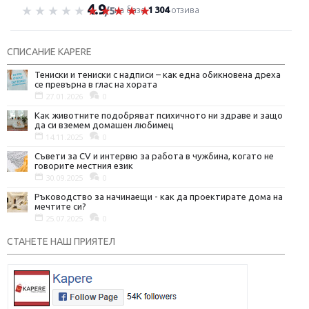
4.9
Оценка 4.9 от 5
на база
1 304
отзива
/5
СПИСАНИЕ KAPERE
Тениски и тениски с надписи – как една обикновена дреха
се превърна в глас на хората
27.01.2026
0
Как животните подобряват психичното ни здраве и защо
да си вземем домашен любимец
14.11.2025
0
Съвети за CV и интервю за работа в чужбина, когато не
говорите местния език
30.09.2025
0
Ръководство за начинаещи - как да проектирате дома на
мечтите си?
25.07.2025
0
СТАНЕТЕ НАШ ПРИЯТЕЛ