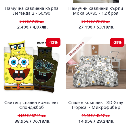
Памучна хавлиена кърпа
Памучни хавлиени кърпи
Легенда 2 - 50/90
Мока 50/85 - 12 броя
3,99€ / 7,80лв.
36,19€ / 70,78лв.
2,49€ / 4,87лв.
27,19€ / 53,18лв.
-13%
-29%
Светещ спален комплект
Спален комплект 3D Gray
Спонджбоб
Tropical - Mикрофибър
44,55€ / 87,13лв.
20,95€ / 40,97лв.
38,95€ / 76,18лв.
14,95€ / 29,24лв.