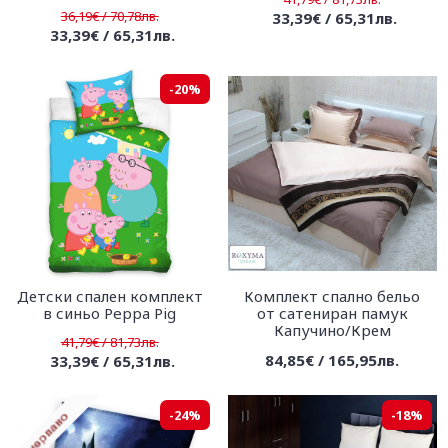
36,19€ / 70,78лв.
33,39€ / 65,31лв.
33,39€ / 65,31лв.
-20%
Детски спален комплект
Комплект спално бельо
в синьо Peppa Pig
от сатениран памук
Капучино/Крем
41,79€ / 81,73лв.
84,85€ / 165,95лв.
33,39€ / 65,31лв.
-24%
-18%