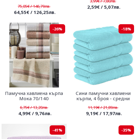
3,99€ / 7,80лв.
75,05€ / 146,79лв.
2,59€ / 5,07лв.
64,55€ / 126,25лв.
-26%
-18%
Памучна хавлиена кърпа
Сини памучни хавлиени
Мока 70/140
кърпи, 4 броя - средни
6,75€ / 13,20лв.
11,19€ / 21,89лв.
4,99€ / 9,76лв.
9,19€ / 17,97лв.
-41%
-35%