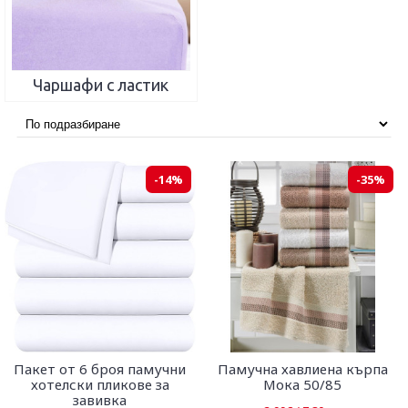
Чаршафи с ластик
-14%
-35%
Пакет от 6 броя памучни
Памучна хавлиена кърпа
хотелски пликове за
Мока 50/85
завивка