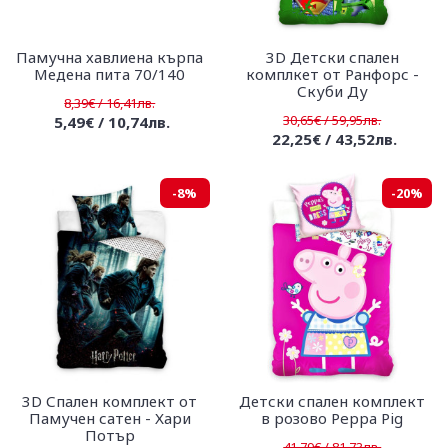
Памучна хавлиена кърпа
3D Детски спален
Медена пита 70/140
комплкет от Ранфорс -
Скуби Ду
8,39€ / 16,41лв.
30,65€ / 59,95лв.
5,49€ / 10,74лв.
22,25€ / 43,52лв.
-8%
-20%
3D Спален комплект от
Детски спален комплект
Памучен сатен - Хари
в розово Peppa Pig
Потър
41,79€ / 81,73лв.