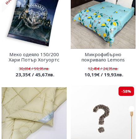
Меко одеяло 150/200
Микрофибърно
Хари Потър Хогуортс
покривало Lemons
30,65€ / 59,95лв.
12,45€ / 24,35лв.
23,35€ / 45,67лв.
10,19€ / 19,93лв.
-58%