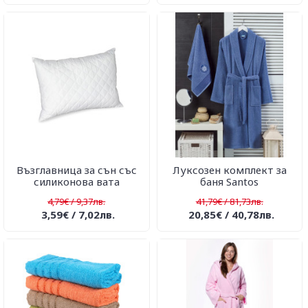
Възглавница за сън със
Луксозен комплект за
силиконова вата
баня Santos
4,79€ / 9,37лв.
41,79€ / 81,73лв.
3,59€ / 7,02лв.
20,85€ / 40,78лв.