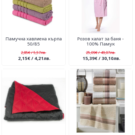
Памучна хавлиена кърпа
Розов халат за баня -
50/85
100% Памук
2,85€ / 5,57лв.
25,09€ / 49,07лв.
2,15€ / 4,21лв.
15,39€ / 30,10лв.