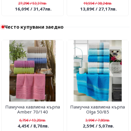
27,29€ / 53,37лв.
19,55€ / 38,24лв.
16,09€ / 31,47лв.
13,89€ / 27,17лв.
Често купувани заедно
Памучна хавлиена кърпа
Памучна хавлиена кърпа
Amber 70/140
Olga 50/85
6,75€ / 13,20лв.
3,99€ / 7,80лв.
4,45€ / 8,70лв.
2,59€ / 5,07лв.