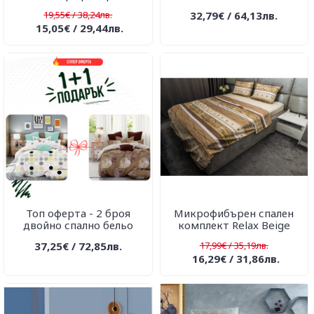
19,55€ / 38,24лв.
32,79€ / 64,13лв.
15,05€ / 29,44лв.
Топ оферта - 2 броя
Микрофибърен спален
двойно спално бельо
комплект Relax Beige
37,25€ / 72,85лв.
17,99€ / 35,19лв.
16,29€ / 31,86лв.