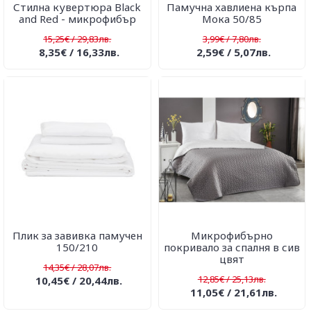
Стилна кувертюра Black
Памучна хавлиена кърпа
and Red - микрофибър
Мока 50/85
15,25€ / 29,83лв.
3,99€ / 7,80лв.
8,35€ / 16,33лв.
2,59€ / 5,07лв.
Плик за завивка памучен
Микрофибърно
150/210
покривало за спалня в сив
цвят
14,35€ / 28,07лв.
12,85€ / 25,13лв.
10,45€ / 20,44лв.
11,05€ / 21,61лв.