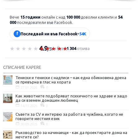
Вече
15 години
онлайн с над
100 000
доволни клиенти и
54
000
последователи във Facebook.
f
Последвай ни във Facebook
•
54K
4.9
Оценка 4.9 от 5
на база
1 304
отзива
/5
СПИСАНИЕ KAPERE
Тениски и тениски с надписи – как една обикновена дреха
се превърна в глас на хората
27.01.2026
0
Как животните подобряват психичното ни здраве и защо
да си вземем домашен любимец
14.11.2025
0
Съвети за CV и интервю за работа в чужбина, когато не
говорите местния език
30.09.2025
0
Ръководство за начинаещи - как да проектирате дома на
мечтите си?