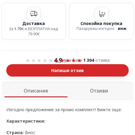
Доставка
Спокойна покупка
1.70
Пазаруваш изгодно -
виж
За
€ и БЕЗПЛАТНА над
79.90€
Оценка 4.9 от 5
4.9
на база
1 304
отзива
/5
Напиши отзив
Описание
Отзиви
Изгодно предложение за промо комплект! Вижте още:
Характеристики:
Страна:
Внос