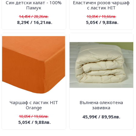
Син детски халат - 100%
Еластичен розов чаршаф
Памук
с ластик HIT
14,45€ / 28,26лв.
10,05€ / 19,66лв.
8,29€ / 16,21лв.
5,05€ / 9,88лв.
Чаршаф с ластик HIT
Вълнена олекотена
Orange
завивка
10,05€ / 19,66лв.
45,99€ / 89,95лв.
5,05€ / 9,88лв.