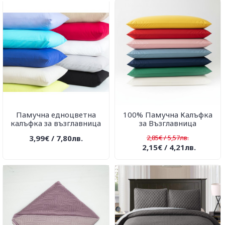
Памучна едноцветна
100% Памучна Калъфка
калъфка за възглавница
за Възглавница
3,99€ / 7,80лв.
2,85€ / 5,57лв.
2,15€ / 4,21лв.