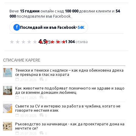
Вече
15 години
онлайн с над
100 000
доволни клиенти и
54
000
последователи във Facebook.
f
Последвай ни във Facebook
•
54K
4.9
Оценка 4.9 от 5
на база
1 304
отзива
/5
СПИСАНИЕ KAPERE
Тениски и тениски с надписи – как една обикновена дреха
се превърна в глас на хората
27.01.2026
0
Как животните подобряват психичното ни здраве и защо
да си вземем домашен любимец
14.11.2025
0
Съвети за CV и интервю за работа в чужбина, когато не
говорите местния език
30.09.2025
0
Ръководство за начинаещи - как да проектирате дома на
мечтите си?
25.07.2025
0