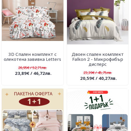
3D Спален комплект с
Двоен спален комплект
олекотена завивка Letters
Falkon 2 - Микрофибър
дисперс
26,95€ / 52,71лв.
23,39€ / 45,75лв.
23,89€ / 46,72лв.
20,59€ / 40,27лв.