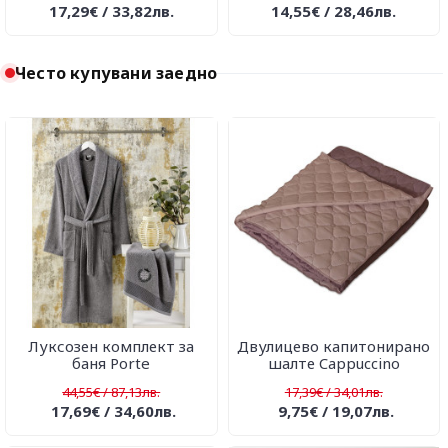
17,29€ / 33,82лв.
14,55€ / 28,46лв.
Често купувани заедно
Луксозен комплект за
Двулицево капитонирано
баня Porte
шалте Cappuccino
44,55€ / 87,13лв.
17,39€ / 34,01лв.
17,69€ / 34,60лв.
9,75€ / 19,07лв.