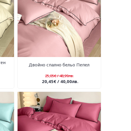
тен
Двойно спално бельо Пепел
25,05€ / 48,99лв.
20,45€ / 40,00лв.