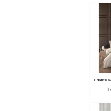
Спален к
1