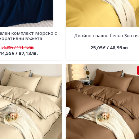
ален комплект Морско с
Двойно спално бельо Злати
коративни въжета
56,99€ / 111,46лв.
25,05€ / 48,99лв.
44,55€ / 87,13лв.