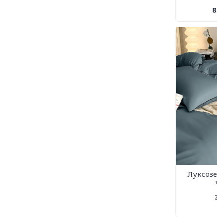
8
Луксозе