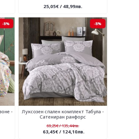
25,05€ / 48,99лв.
-8%
-8%
оне -
Луксозен спален комплект Табула -
Сатениран ранфорс
69,25€ / 135,44лв.
63,45€ / 124,10лв.