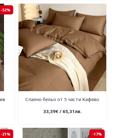
-52%
Сив
Спално бельо от 5 части Кафяво
33,39€ / 65,31лв.
-21%
-17%