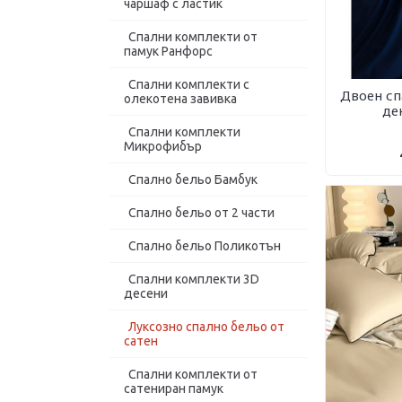
чаршаф с ластик
Панагюрище 1962
Роксима Дрийм
Спални комплекти от
памук Ранфорс
Спални комплекти с
Двоен сп
олекотена завивка
де
Спални комплекти
Микрофибър
Спално бельо Бамбук
Спално бельо от 2 части
Спално бельо Поликотън
Спални комплекти 3D
десени
Луксозно спално бельо от
сатен
Спални комплекти от
сатениран памук