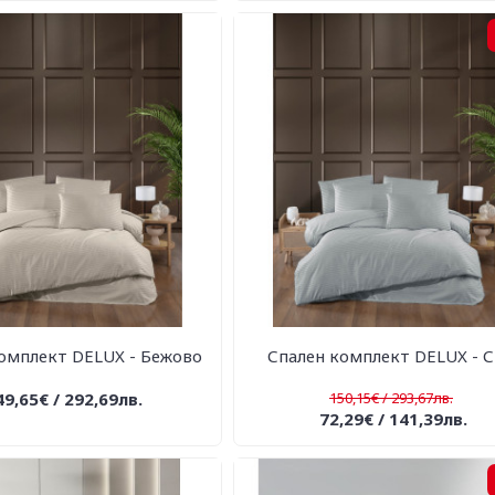
омплект DELUX - Бежово
Спален комплект DELUX - 
49,65€ / 292,69лв.
150,15€ / 293,67лв.
72,29€ / 141,39лв.