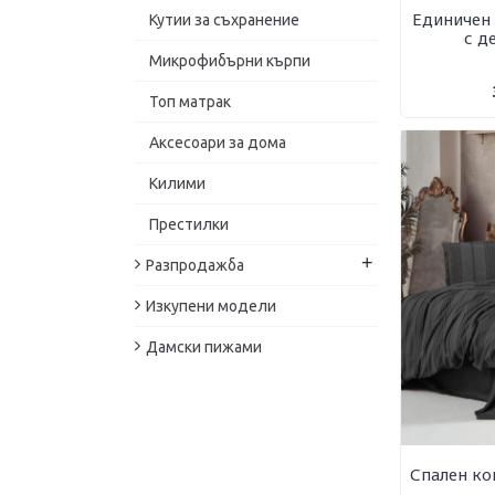
Единичен
Кутии за съхранение
с д
Микрофибърни кърпи
Топ матрак
Аксесоари за дома
Килими
Престилки
+
Разпродажба
Изкупени модели
Дамски пижами
Спален ко