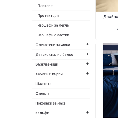
Пликове
Протектори
Двойно
Чаршафи за легла
Чаршафи с ластик
+
Oлекотени завивки
+
Детско спално бельо
+
Възглавници
+
Хавлии и кърпи
Шалтета
Одеяла
Покривки за маса
+
Калъфи