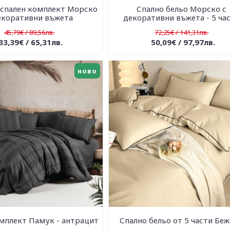
 спален комплект Морско
Спално бельо Морско с
екоративни въжета
декоративни въжета - 5 ча
45,79€ / 89,56лв.
72,25€ / 141,31лв.
33,39€ / 65,31лв.
50,09€ / 97,97лв.
ново
мплект Памук - антрацит
Спално бельо от 5 части Бе