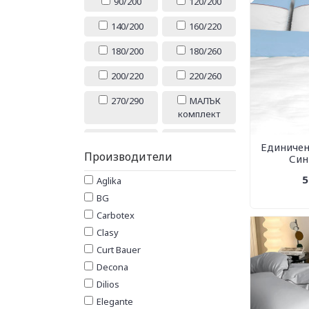
90/200
120/200
140/200
160/220
180/200
180/260
200/220
220/260
270/290
МАЛЪК
комплект
СРЕДЕН
ГОЛЯМ
Единичен
комплект
комплект
Производители
Син
МАКСИ
5 ЧАСТИ
5
Aglika
комплект
BG
МАЛЪК
СРЕДЕН
Carbotex
комплект и
КОМПЛЕКТ и
Clasy
завивка
завивка
Curt Bauer
ГОЛЯМ
МАКСИ
Decona
комплект и
комплект и
Dilios
завивка
завивка
Elegante