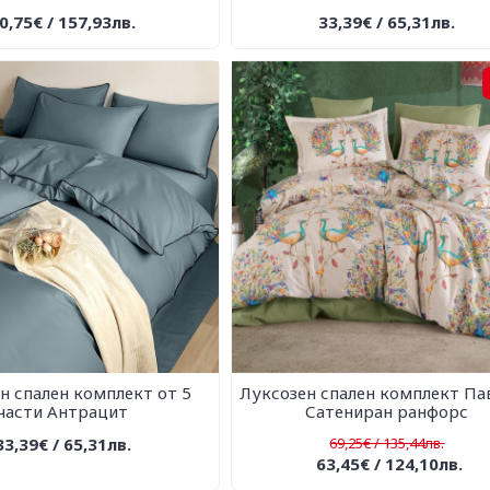
0,75€ / 157,93лв.
33,39€ / 65,31лв.
н спален комплект от 5
Луксозен спален комплект Пав
части Антрацит
Сатениран ранфорс
33,39€ / 65,31лв.
69,25€ / 135,44лв.
63,45€ / 124,10лв.