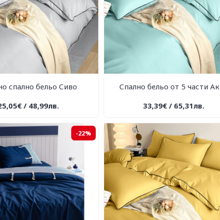
о спално бельо Сиво
Спално бельо от 5 части А
25,05€ / 48,99лв.
33,39€ / 65,31лв.
-22%