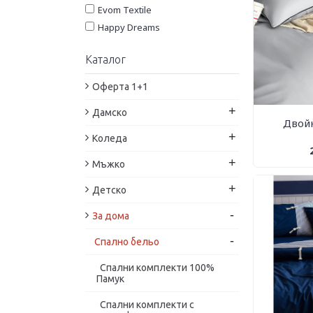
5 ЧАСТИ със
БЕЗ ДОЛЕН
Evom Textile
завивка
ЧАРШАФ
Happy Dreams
Ilonzo Home
С ДОЛЕН
Каталог
ЧАРШАФ
ipeXi
Issimo Home
Оферта 1+1
Joop
+
Дамско
Laura Bella Lux Home
Двойн
Life Style
+
Коледа
Maria Grace
+
Мъжко
Nergiz
Patik Home
+
Детско
Rebeka Home
-
За дома
RPC
Ted
-
Спално бельо
Ted Home
Спални комплекти 100%
White Boutique
Памук
Zitex
Спални комплекти с
Дитекс