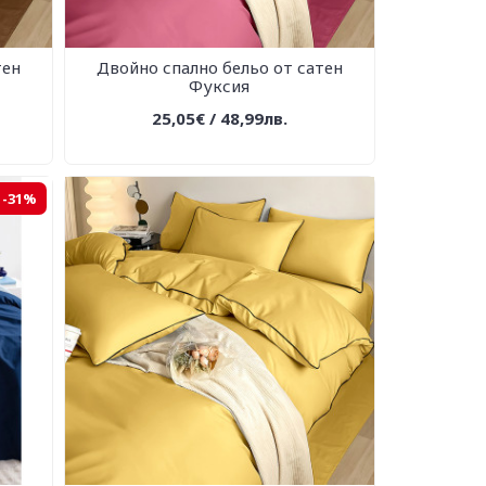
тен
Двойно спално бельо от сатен
Фуксия
25,05€ / 48,99лв.
-31%