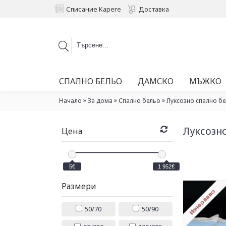
Списание Kapere
Доставка
СПАЛНО БЕЛЬО
ДАМСКО
МЪЖКО
»
»
»
Начало
За дома
Спално бельо
Луксозно спално бе
Луксозно
Цена
5€
1 952€
Размери
50/70
50/90