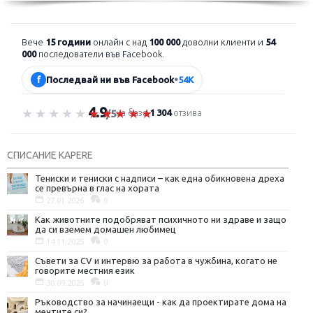
Вече
15 години
онлайн с над
100 000
доволни клиенти и
54
000
последователи във Facebook.
f
Последвай ни във Facebook
•
54K
4.9
Оценка 4.9 от 5
на база
1 304
отзива
/5
СПИСАНИЕ KAPERE
Тениски и тениски с надписи – как една обикновена дреха
се превърна в глас на хората
27.01.2026
0
Как животните подобряват психичното ни здраве и защо
да си вземем домашен любимец
14.11.2025
0
Съвети за CV и интервю за работа в чужбина, когато не
говорите местния език
30.09.2025
0
Ръководство за начинаещи - как да проектирате дома на
мечтите си?