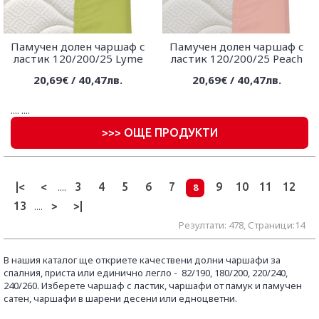
Памучен долен чаршаф с
Памучен долен чаршаф с
ластик 120/200/25 Lyme
ластик 120/200/25 Peach
20,69€ / 40,47лв.
20,69€ / 40,47лв.
....
....
>
>> ОЩЕ ПРОДУКТИ
|<
<
3
4
5
6
7
9
10
11
12
....
8
13
>
>|
....
Резултати: 478, Страници:14
В нашия каталог ще откриете качествени долни чаршафи за
спалния, приста или единично легло -
82/190,
180/200, 220/240,
240/260. Изберете чаршаф с ластик, чаршафи от памук и памучен
сатен, чаршафи в шарени десени или едноцветни.