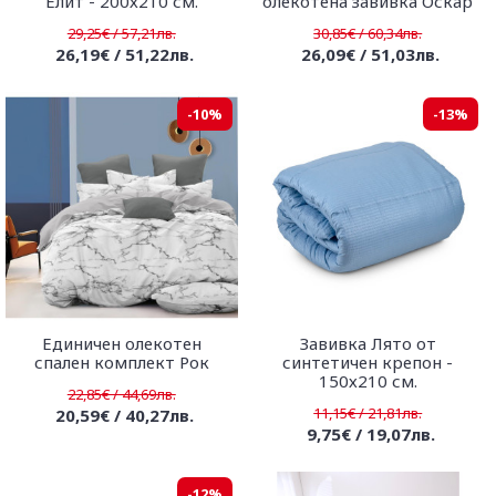
Елит - 200х210 см.
олекотена завивка Оскар
29,25€ / 57,21лв.
30,85€ / 60,34лв.
26,19€ / 51,22лв.
26,09€ / 51,03лв.
-10%
-13%
Единичен олекотен
Завивка Лято от
спален комплект Рок
синтетичен крепон -
150х210 см.
22,85€ / 44,69лв.
11,15€ / 21,81лв.
20,59€ / 40,27лв.
9,75€ / 19,07лв.
-12%