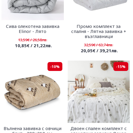
Сива олекотена завивка
Промо комплект за
Elinor - Лято
спалня - Лятна завивка +
възглавници
13,59€ / 26,58лв.
32,59€ / 63,74лв.
10,85€ / 21,22лв.
20,05€ / 39,21лв.
-10%
-15%
Вълнена завивка с овчици
Двоен спален комплект с