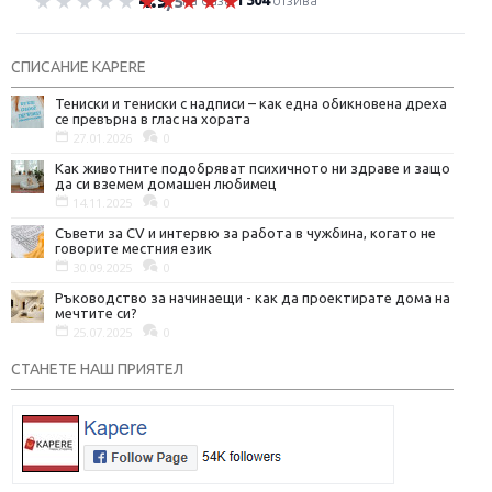
на база
1 304
отзива
/5
СПИСАНИЕ KAPERE
Тениски и тениски с надписи – как една обикновена дреха
се превърна в глас на хората
27.01.2026
0
Как животните подобряват психичното ни здраве и защо
да си вземем домашен любимец
14.11.2025
0
Съвети за CV и интервю за работа в чужбина, когато не
говорите местния език
30.09.2025
0
Ръководство за начинаещи - как да проектирате дома на
мечтите си?
25.07.2025
0
СТАНЕТЕ НАШ ПРИЯТЕЛ