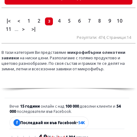
|<
<
1
2
4
5
6
7
8
9
10
3
11
>
>|
....
Резултати: 474, Страници:14
В тази категория Ви представяме
микрофибърни олекотени
завивки
на ниски цени. Разполагаме с голямо продуктово и
цветово разнообразие.
По своя състав и грамаж те се делят на
зимни, летни и всесезонни завивки от микрофибър.
Вече
15 години
онлайн с над
100 000
доволни клиенти и
54
000
последователи във Facebook.
f
Последвай ни във Facebook
•
54K
4.9
Оценка 4.9 от 5