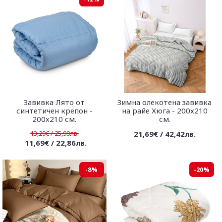
Завивка Лято от
Зимна олекотена завивка
синтетичен крепон -
на райе Хюга - 200х210
200х210 см.
см.
13,29€ / 25,99лв.
21,69€ / 42,42лв.
11,69€ / 22,86лв.
-8%
-20%