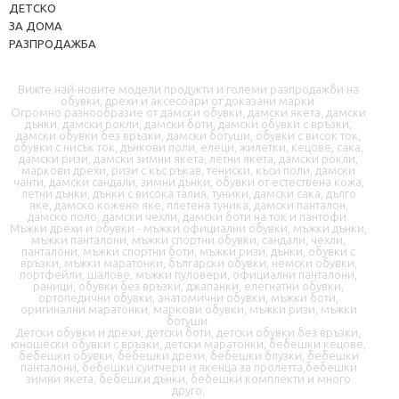
ДЕТСКО
ЗА ДОМА
РАЗПРОДАЖБА
Вижте най-новите модели продукти и големи разпродажби на
обувки, дрехи и аксесоари от доказани марки.
Огромно разнообразие от дамски обувки, дамски якета, дамски
дънки, дамски рокли, дамски боти, дамски обувки с връзки,
дамски обувки без връзки, дамски ботуши, обувки с висок ток,
📦 Информация за доставка
обувки с нисък ток, дънкови поли, елеци, жилетки, кецове, сака,
дамски ризи, дамски зимни якета, летни якета, дамски рокли,
маркови дрехи, ризи с къс ръкав, тениски, къси поли, дамски
чанти, дамски сандали, зимни дънки, обувки от естествена кожа,
🔄 Подмяна и връщания
летни дънки, дънки с висока талия, туники, дамски сака, дълго
яке, дамско кожено яке, плетена туника, дамски панталон,
дамско поло, дамски чехли, дамски боти на ток и пантофи.
❓ Въпроси и отговори
Мъжки дрехи и обувки - мъжки официални обувки, мъжки дънки,
мъжки панталони, мъжки спортни обувки, сандали, чехли,
панталони, мъжки спортни боти, мъжки ризи, дънки, обувки с
връзки, мъжки маратонки, български обувки, немски обувки,
портфейли, шалове, мъжки пуловери, официални панталони,
раници, обувки без връзки, джапанки, елегнатни обувки,
ортопедични обувки, анатомични обувки, мъжки боти,
оригинални маратонки, маркови обувки, мъжки ризи, мъжки
ботуши.
Детски обувки и дрехи, детски боти, детски обувки без връзки,
юношески обувки с връзки, детски маратонки, бебешки кецове,
✉️ Контактна форма
бебешки обувки, бебешки дрехи, бебешки блузки, бебешки
панталони, бебешки суитчери и якенца за пролетта,бебешки
зимни якета, бебешки дънки, бебешки комплекти и много
друго.