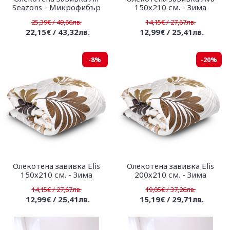
Seazons - Микрофибър
150х210 см. - Зима
25,39€ / 49,66лв.
14,15€ / 27,67лв.
22,15€ / 43,32лв.
12,99€ / 25,41лв.
-8%
-20%
Олекотена завивка Elis
Олекотена завивка Elis
150х210 см. - Зима
200х210 см. - Зима
14,15€ / 27,67лв.
19,05€ / 37,26лв.
12,99€ / 25,41лв.
15,19€ / 29,71лв.