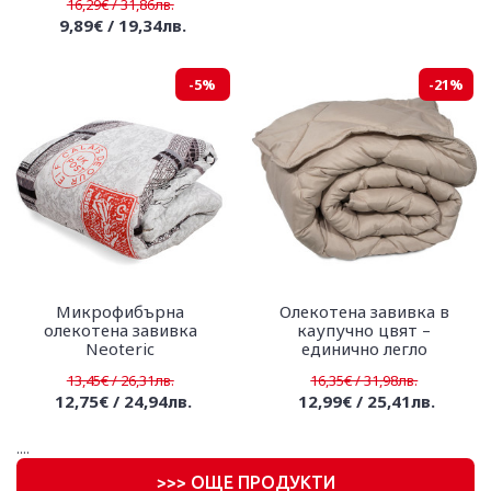
16,29€ / 31,86лв.
9,89€ / 19,34лв.
-5%
-21%
Микрофибърна
Олекотена завивка в
олекотена завивка
каупучно цвят –
Neoteric
единично легло
13,45€ / 26,31лв.
16,35€ / 31,98лв.
12,75€ / 24,94лв.
12,99€ / 25,41лв.
....
>
>> ОЩЕ ПРОДУКТИ