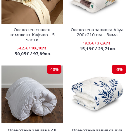
Олекотен спален
Олекотена завивка Aliya
комплект Кафяво - 5
200х210 см. - Зима
части
19,05€ / 37,26лв.
54,25€ / 106,10лв.
15,19€ / 29,71лв.
50,05€ / 97,89лв.
-13%
-8%
Олекотена Завивка All
Олекотена завивка Ava