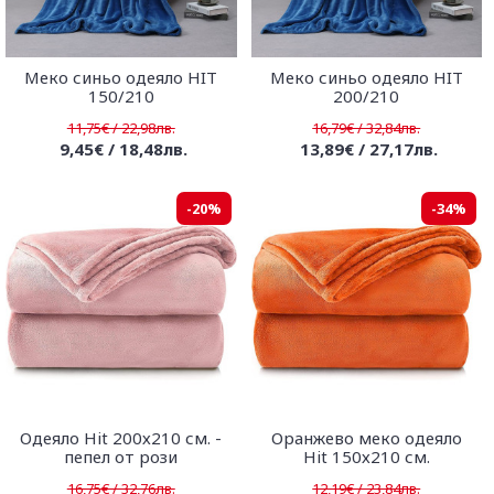
Меко синьо одеяло HIT
Меко синьо одеяло HIT
150/210
200/210
11,75€ / 22,98лв.
16,79€ / 32,84лв.
9,45€ / 18,48лв.
13,89€ / 27,17лв.
-20%
-34%
Одеяло Hit 200х210 см. -
Оранжево меко одеяло
пепел от рози
Hit 150х210 см.
16,75€ / 32,76лв.
12,19€ / 23,84лв.