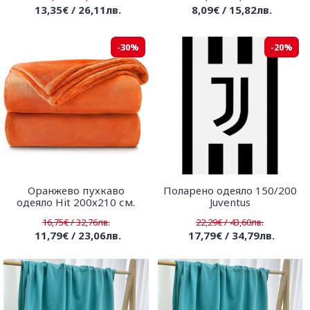
13,35€ / 26,11лв.
8,09€ / 15,82лв.
-30%
-20%
Оранжево пухкаво
Поларено одеяло 150/200
одеяло Hit 200х210 см.
Juventus
16,75€ / 32,76лв.
22,29€ / 43,60лв.
11,79€ / 23,06лв.
17,79€ / 34,79лв.