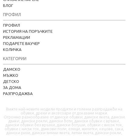
БЛОГ
ПРОФИЛ
ПРОФИЛ
ИСТОРИЯ НА ПОРЪЧКИТЕ
РЕКЛАМАЦИИ
ПОДАРЕТЕ ВАУЧЕР
КОЛИЧКА
КАТЕГОРИИ
Kapere.com
ДАМСКО
В момента offline
МЪЖКО
ДЕТСКО
ЗА ДОМА
РАЗПРОДАЖБА
Вижте най-новите модели продукти и големи разпродажби на
обувки, дрехи и аксесоари от доказани марки.
Огромно разнообразие от дамски обувки, дамски якета, дамски
дънки, дамски рокли, дамски боти, дамски обувки с връзки,
дамски обувки без връзки, дамски ботуши, обувки с висок ток,
📦 Информация за доставка
обувки с нисък ток, дънкови поли, елеци, жилетки, кецове, сака,
дамски ризи, дамски зимни якета, летни якета, дамски рокли,