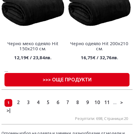
Черно меко одеяло Hit
Черно одеяло Hit 200х210
150х210 см.
см.
12,19€ / 23,84лв.
16,75€ / 32,76лв.
....
>
>> ОЩЕ ПРОДУКТИ
2
3
4
5
6
7
8
9
10
11
>
1
....
>|
Резултати: 698, Страници:20
Огромен избор на одеяла и завивки, разнообразие от модели и