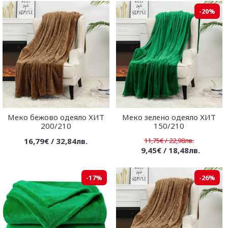
-20%
Меко бежово одеяло ХИТ
Меко зелено одеяло ХИТ
200/210
150/210
16,79€ / 32,84лв.
11,75€ / 22,98лв.
9,45€ / 18,48лв.
-17%
-26%