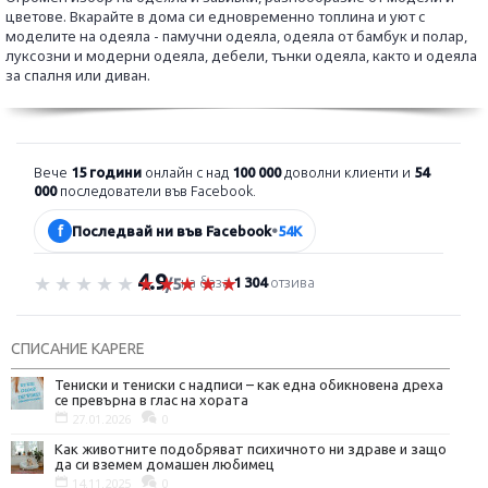
цветове. Вкарайте в дома си едновременно топлина и уют с
моделите на одеяла - памучни одеяла, одеяла от бамбук и полар,
луксозни и модерни одеяла, дебели, тънки одеяла, както и одеяла
за спалня или диван.
Вече
15 години
онлайн с над
100 000
доволни клиенти и
54
000
последователи във Facebook.
f
Последвай ни във Facebook
•
54K
4.9
Оценка 4.9 от 5
на база
1 304
отзива
/5
СПИСАНИЕ KAPERE
Тениски и тениски с надписи – как една обикновена дреха
се превърна в глас на хората
27.01.2026
0
Как животните подобряват психичното ни здраве и защо
да си вземем домашен любимец
14.11.2025
0