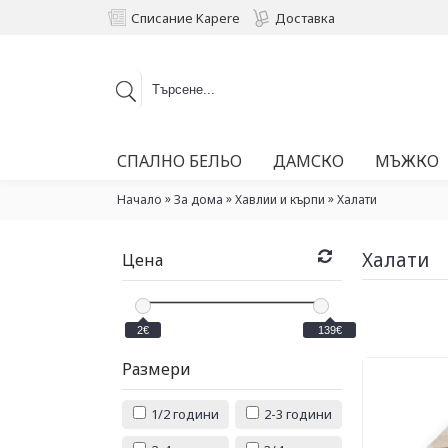
Списание Kapere
Доставка
СПАЛНО БЕЛЬО
ДАМСКО
МЪЖКО
»
»
»
Начало
За дома
Хавлии и кърпи
Халати
Халати
Цена
2€
139€
Размери
1/2 години
2-3 години