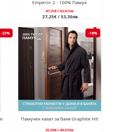
Emperor 2 - 100% Памук
47,35€ / 92,61лв.
27,25€ / 53,30лв.
-22%
-18%
л
Памучен халат за баня Graphite Hit
25,09€ / 49,07лв.