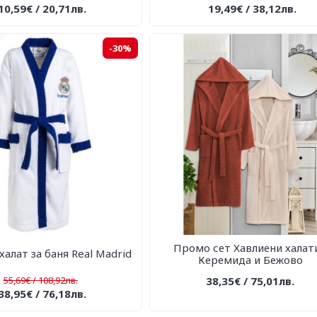
10,59€ / 20,71лв.
19,49€ / 38,12лв.
-30%
Промо сет Хавлиени халати
алат за баня Real Madrid
Керемида и Бежово
55,69€ / 108,92лв.
38,35€ / 75,01лв.
38,95€ / 76,18лв.