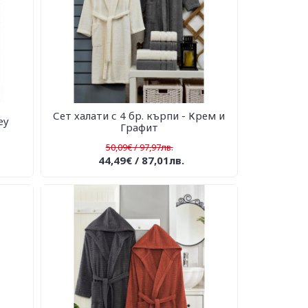
Сет халати с 4 бр. кърпи - Крем и
ey
Графит
50,09€ / 97,97лв.
44,49€ / 87,01лв.