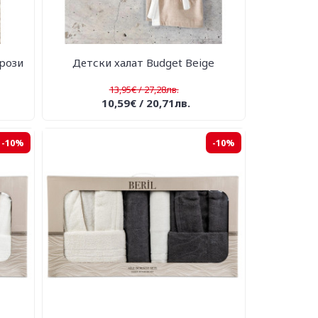
 рози
Детски халат Budget Beige
13,95€ / 27,28лв.
10,59€ / 20,71лв.
-10%
-10%