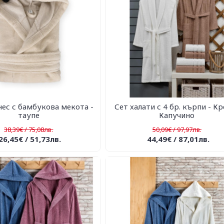
нес с бамбукова мекота -
Сет халати с 4 бр. кърпи - К
таупе
Капучино
38,39€ / 75,08лв.
50,09€ / 97,97лв.
26,45€ / 51,73лв.
44,49€ / 87,01лв.