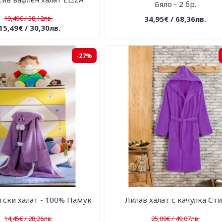
Бяло - 2 бр.
19,49€ / 38,12лв.
34,95€ / 68,36лв.
15,49€ / 30,30лв.
-27%
тски халат - 100% Памук
Лилав халат с качулка Сти
14,45€ / 28,26лв.
25,09€ / 49,07лв.