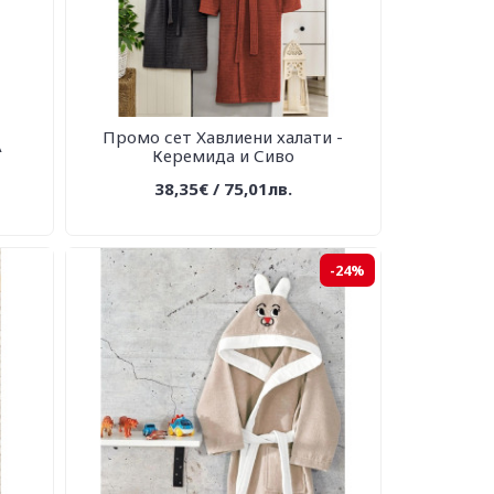
Промо сет Хавлиени халати -
A
Керемида и Сиво
38,35€ / 75,01лв.
-24%