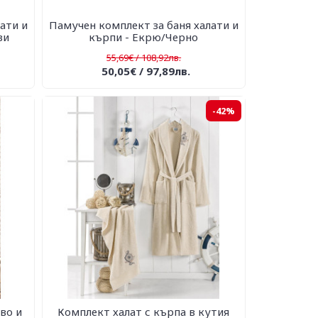
ати и
Памучен комплект за баня халати и
зи
кърпи - Екрю/Черно
55,69€ / 108,92лв.
50,05€ / 97,89лв.
-42%
во и
Комплект халат с кърпа в кутия