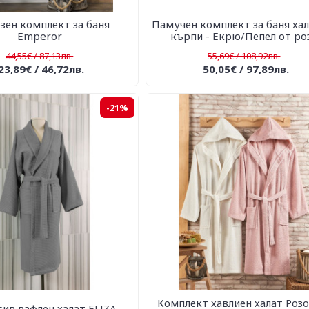
зен комплект за баня
Памучен комплект за баня хал
Emperor
кърпи - Екрю/Пепел от ро
44,55€ / 87,13лв.
55,69€ / 108,92лв.
23,89€ / 46,72лв.
50,05€ / 97,89лв.
-21%
Комплект хавлиен халат Розо
ив вафлен халат ELIZA