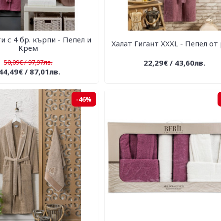
и с 4 бр. кърпи - Пепел и
Халат Гигант XXXL - Пепел от
Крем
50,09€ / 97,97лв.
22,29€ / 43,60лв.
44,49€ / 87,01лв.
-46%