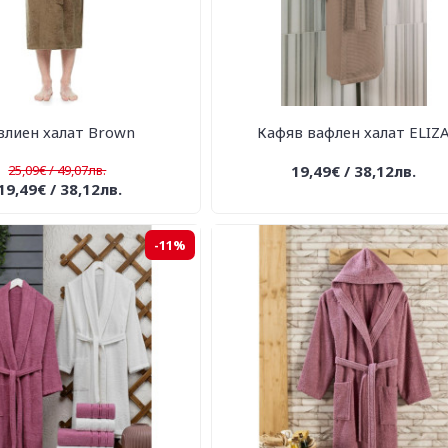
влиен халат Brown
Кафяв вафлен халат ELIZ
25,09€ / 49,07лв.
19,49€ / 38,12лв.
19,49€ / 38,12лв.
-11%