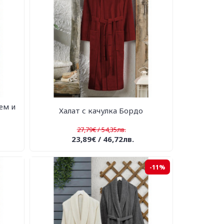
рем и
Халат с качулка Бордо
27,79€ / 54,35лв.
23,89€ / 46,72лв.
-11%