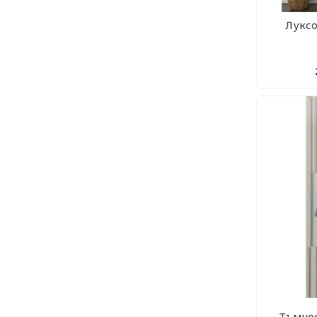
Луксо
Тъмнос