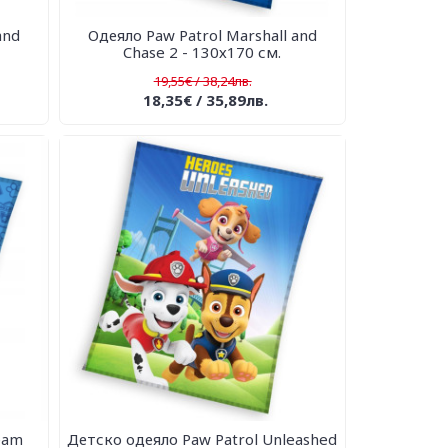
and
Одеяло Paw Patrol Marshall and
Chase 2 - 130х170 см.
19,55€ / 38,24лв.
18,35€ / 35,89лв.
eam
Детско одеяло Paw Patrol Unleashed