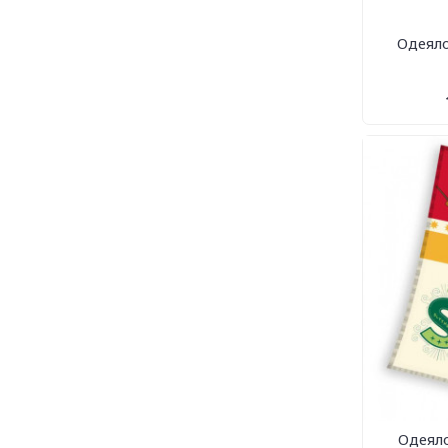
Одеяло
Одеяло