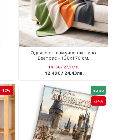
Одеяло от памучно плетиво
Беатрис - 130х170 см.
14,15€ / 27,67лв.
12,49€ / 24,43лв.
-12%
ново
-34%