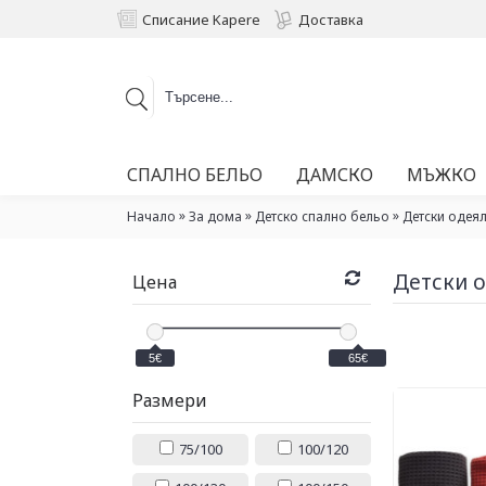
Списание Kapere
Доставка
СПАЛНО БЕЛЬО
ДАМСКО
МЪЖКО
»
»
»
Начало
За дома
Детско спално бельо
Детски одея
Детски 
Цена
5€
65€
Размери
75/100
100/120