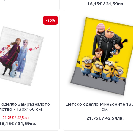
16,15€ / 31,59лв.
-26%
 одеяло Замръзналото
Детско одеяло Миньоните 13
лство - 130х160 см.
см.
21,75€ / 42,54лв.
21,75€ / 42,54лв.
16,15€ / 31,59лв.