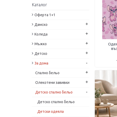
Каталог
Спално бельо Богиня
Оферта 1+1
+
Дамско
+
Коледа
+
Одея
Мъжко
въ
+
Детско
-
За дома
+
Спално бельо
+
Oлекотени завивки
-
Детско спално бельо
Детско спално бельо
Детски одеяла