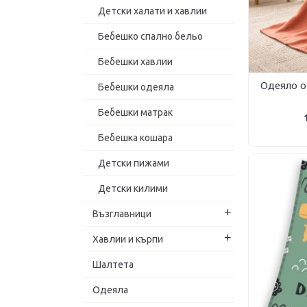
Детски халати и хавлии
Бебешко спално бельо
Бебешки хавлии
Одеяло о
Бебешки одеяла
Бебешки матрак
Бебешка кошара
Детски пижами
Детски килими
+
Възглавници
+
Хавлии и кърпи
Шалтета
Одеяла