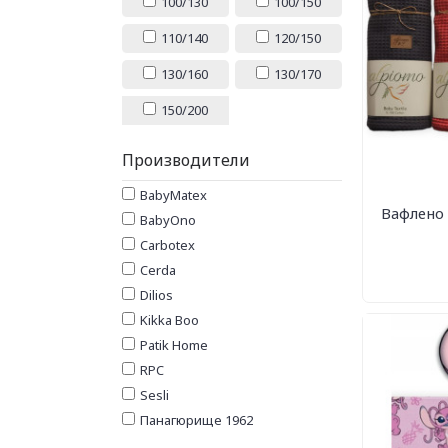
100/130
100/150
110/140
120/150
130/160
130/170
150/200
Производители
BabyMatex
Вафлено 
BabyOno
Carbotex
Cerda
Dilios
Kikka Boo
Patik Home
RPC
Sesli
Панагюрище 1962
Роксима Дрийм