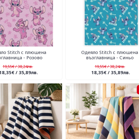
ло Stitch с плюшена
Одеяло Stitch с плюшена
зглавница - Розово
възглавница - Синьо
19,55€ / 38,24лв.
19,55€ / 38,24лв.
18,35€ / 35,89лв.
18,35€ / 35,89лв.