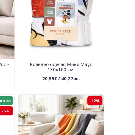
ос -
Коледно одеяло Мики Маус
130х160 см.
20,59€ / 40,27лв.
ново
-12%
-6%