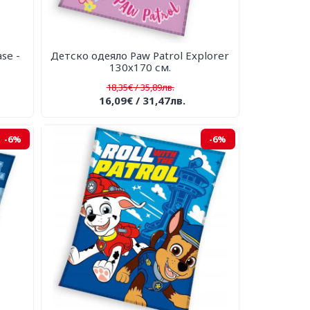
se -
Детско одеяло Paw Patrol Explorer
130х170 см.
18,35€ / 35,89лв.
16,09€ / 31,47лв.
-6%
-6%