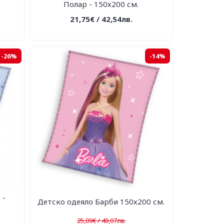
Полар - 150х200 см.
21,75€ / 42,54лв.
-26%
-14%
 -
Детско одеяло Барби 150х200 см.
25,09€ / 49,07лв.