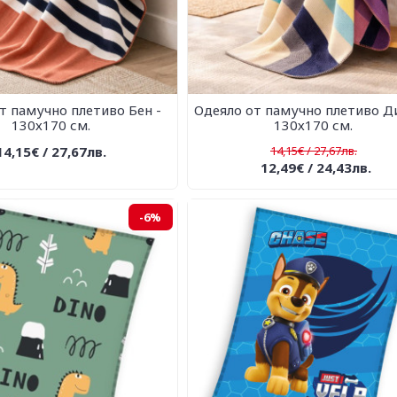
т памучно плетиво Бен -
Одеяло от памучно плетиво Ди
130х170 см.
130х170 см.
14,15€ / 27,67лв.
14,15€ / 27,67лв.
12,49€ / 24,43лв.
-6%