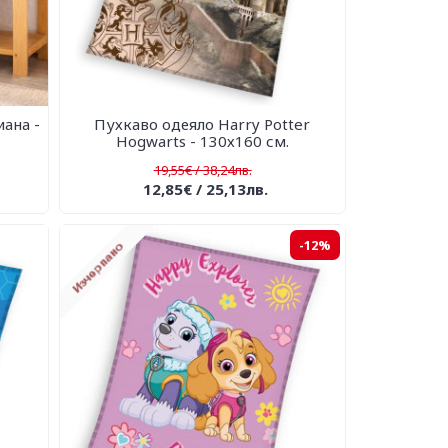
ана -
Пухкаво одеяло Harry Potter
Hogwarts - 130х160 см.
19,55€ / 38,24лв.
12,85€ / 25,13лв.
-12%