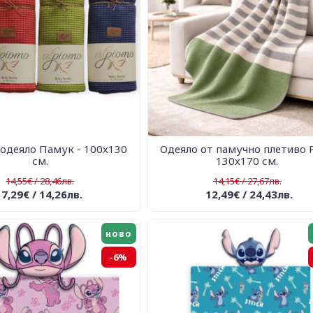
одеяло Памук - 100х130
Одеяло от памучно плетиво Р
см.
130х170 см.
14,55€ / 28,46лв.
14,15€ / 27,67лв.
7,29€ / 14,26лв.
12,49€ / 24,43лв.
ново
-6%