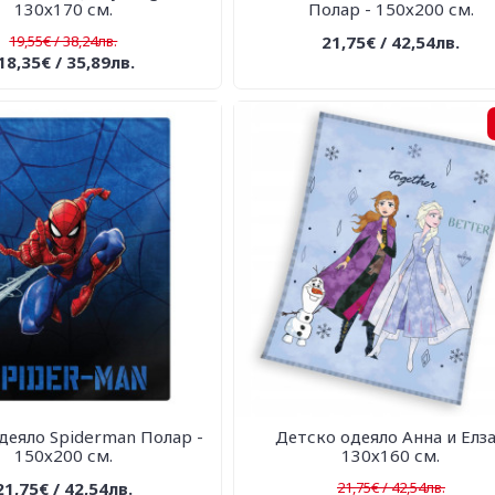
130х170 см.
Полар - 150х200 см.
19,55€ / 38,24лв.
21,75€ / 42,54лв.
18,35€ / 35,89лв.
деяло Spiderman Полар -
Детско одеяло Анна и Елза
150х200 см.
130х160 см.
21,75€ / 42,54лв.
21,75€ / 42,54лв.