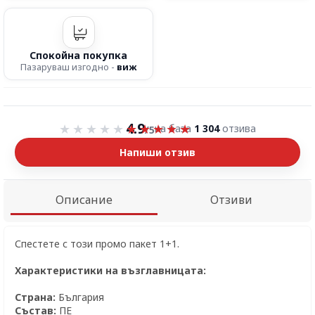
Спокойна покупка
Пазаруваш изгодно -
виж
Оценка 4.9 от 5
4.9
на база
1 304
отзива
/5
Напиши отзив
Описание
Отзиви
Спестете с този промо пакет 1+1.
Характеристики на възглавницата:
Страна:
България
Състав:
ПЕ