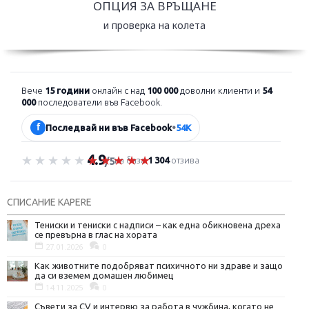
ОПЦИЯ ЗА ВРЪЩАНЕ
и проверка на колета
Вече
15 години
онлайн с над
100 000
доволни клиенти и
54
000
последователи във Facebook.
f
Последвай ни във Facebook
•
54K
4.9
Оценка 4.9 от 5
на база
1 304
отзива
/5
СПИСАНИЕ KAPERE
Тениски и тениски с надписи – как една обикновена дреха
се превърна в глас на хората
27.01.2026
0
Как животните подобряват психичното ни здраве и защо
да си вземем домашен любимец
14.11.2025
0
Съвети за CV и интервю за работа в чужбина, когато не