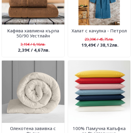
Кафява хавлиена кърпа
Халат с качулка - Петрол
50/90 Уестлайн
23,39€ / 45,75лв.
3,15€ / 6,16лв.
19,49€ / 38,12лв.
2,39€ / 4,67лв.
Олекотена завивка с
100% Памучна Калъфка