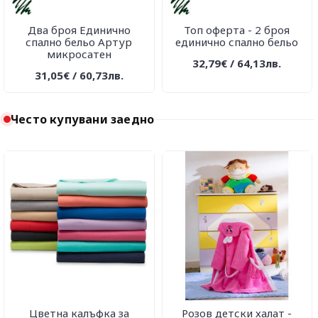
Два броя Единично
Топ оферта - 2 броя
спално бельо Артур
единично спално бельо
микросатен
32,79€ / 64,13лв.
31,05€ / 60,73лв.
Често купувани заедно
Цветна калъфка за
Розов детски халат -