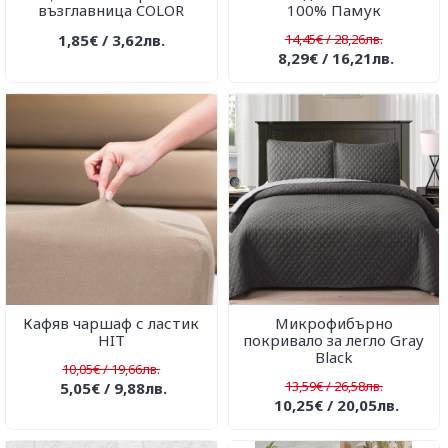
възглавница COLOR
100% Памук
1,85€ / 3,62лв.
14,45€ / 28,26лв.
8,29€ / 16,21лв.
Кафяв чаршаф с ластик
Микрофибърно
HIT
покривало за легло Gray
Black
10,05€ / 19,66лв.
13,59€ / 26,58лв.
5,05€ / 9,88лв.
10,25€ / 20,05лв.