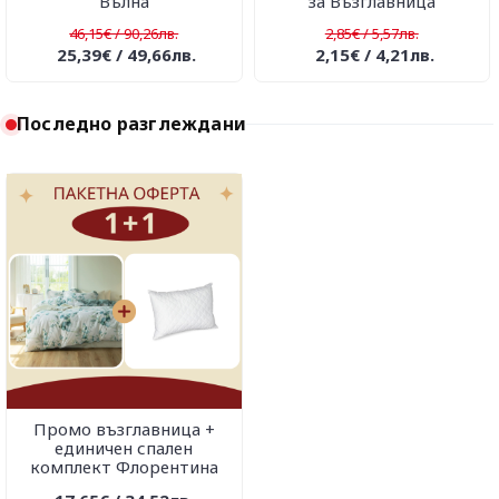
Вълна
за Възглавница
46,15€ / 90,26лв.
2,85€ / 5,57лв.
25,39€ / 49,66лв.
2,15€ / 4,21лв.
Последно разглеждани
Промо възглавница +
единичен спален
комплект Флорентина