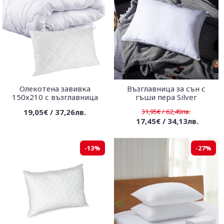
Олекотена завивка
Възглавница за сън с
150х210 с възглавница
гъши пера Silver
19,05€ / 37,26лв.
31,95€ / 62,49лв.
17,45€ / 34,13лв.
-13%
-27%