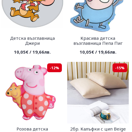
Детска възглавница
Красива детска
Джери
възглавница Пепа Пиг
10,05€ / 19,66лв.
10,05€ / 19,66лв.
-12%
-15%
Розова детска
2бр. Калъфки с цип Beige