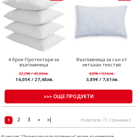
4 броя Протектори за
Възглавница за сън от
възглавница
нетъкан текстил
22,29€ / 43,60лв.
4,89€ / 9,56лв.
14,05€ / 27,48лв.
3,89€ / 7,61лв.
>
>> ОЩЕ ПРОДУКТИ
2
3
>
>|
1
Резултати: 77, Страници:3
В секция " Промоции на възглавници" може да намерите