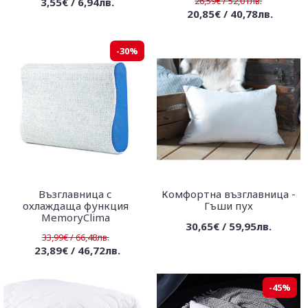
26,59€ / 52,01лв.
3,55€ / 6,94лв.
20,85€ / 40,78лв.
-30%
Възглавница с
Комфортна възглавница -
охлаждаща функция
Гъши пух
MemoryClima
30,65€ / 59,95лв.
33,99€ / 66,48лв.
23,89€ / 46,72лв.
-45%