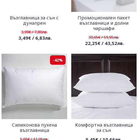
Възглавница за сън с
Промоционален пакет
дунапрен
възглавници и долни
чаршафи
3,99€ / 7,80лв.
30,65€ / 59,95лв.
3,49€ / 6,83лв.
22,25€ / 43,52лв.
-42%
Силиконова пухена
Комфортна възглавница
възглавница
за сън
5,65€ / 11,05лв.
5,45€ / 10,66лв.