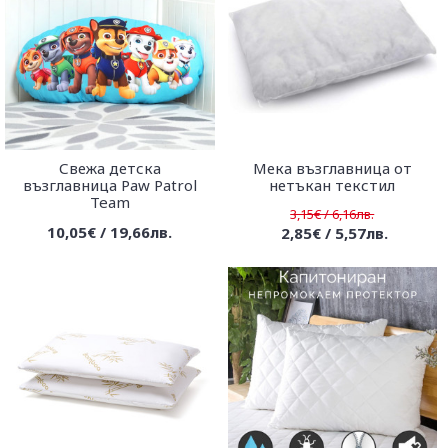
Свежа детска
Мека възглавница от
възглавница Paw Patrol
нетъкан текстил
Team
3,15€ / 6,16лв.
10,05€ / 19,66лв.
2,85€ / 5,57лв.