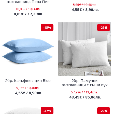
възглавница Пепа Пиг
5,35€ / 10,46лв.
10,05€ / 19,66лв.
4,55€ / 8,90лв.
8,89€ / 17,39лв.
-15%
-25%
2бр. Калъфки с цип Blue
2бр. Памучни
възглавници с гъши пух
5,35€ / 10,46лв.
57,99€ / 113,42лв.
4,55€ / 8,90лв.
43,49€ / 85,06лв.
-37%
-20%