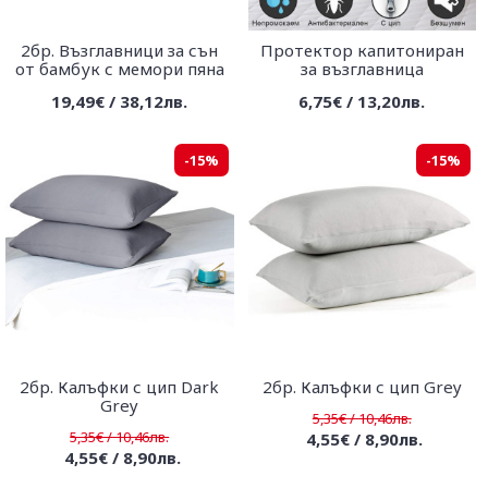
2бр. Възглавници за сън
Протектор капитониран
от бамбук с мемори пяна
за възглавница
19,49€ / 38,12лв.
6,75€ / 13,20лв.
-15%
-15%
2бр. Калъфки с цип Dark
2бр. Калъфки с цип Grey
Grey
5,35€ / 10,46лв.
5,35€ / 10,46лв.
4,55€ / 8,90лв.
4,55€ / 8,90лв.