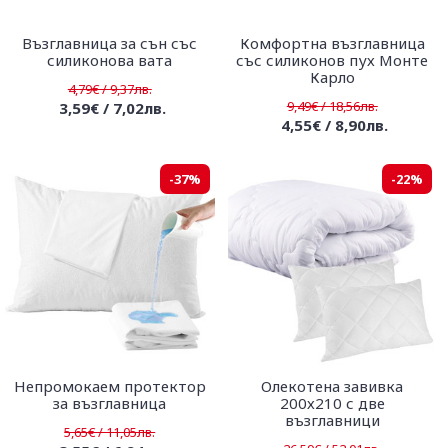
Възглавница за сън със
Комфортна възглавница
силиконова вата
със силиконов пух Монте
Карло
4,79€ / 9,37лв.
9,49€ / 18,56лв.
3,59€ / 7,02лв.
4,55€ / 8,90лв.
-37%
-22%
Непромокаем протектор
Олекотена завивка
за възглавница
200х210 с две
възглавници
5,65€ / 11,05лв.