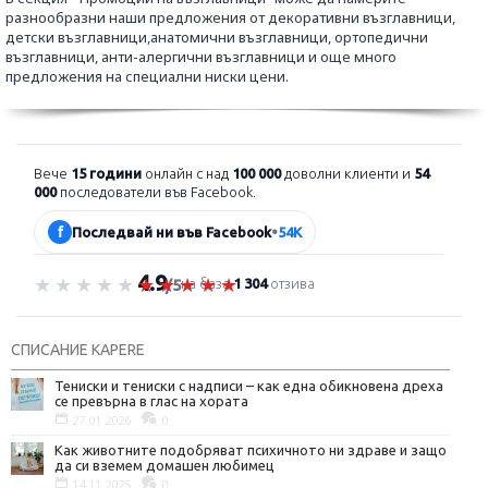
разнообразни наши предложения от декоративни възглавници,
детски възглавници,анатомични възглавници, ортопедични
възглавници, анти-алергични възглавници и още много
предложения на специални ниски цени.
Вече
15 години
онлайн с над
100 000
доволни клиенти и
54
000
последователи във Facebook.
f
Последвай ни във Facebook
•
54K
4.9
Оценка 4.9 от 5
на база
1 304
отзива
/5
СПИСАНИЕ KAPERE
Тениски и тениски с надписи – как една обикновена дреха
се превърна в глас на хората
27.01.2026
0
Как животните подобряват психичното ни здраве и защо
да си вземем домашен любимец
14.11.2025
0