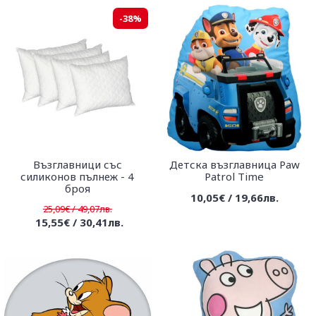
-38%
Възглавници със
Детска възглавница Paw
силиконов пълнеж - 4
Patrol Time
броя
10,05€ / 19,66лв.
25,09€ / 49,07лв.
15,55€ / 30,41лв.