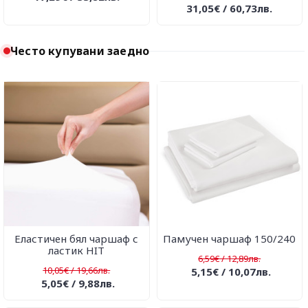
31,05€ / 60,73лв.
Често купувани заедно
Еластичен бял чаршаф с
Памучен чаршаф 150/240
ластик HIT
6,59€ / 12,89лв.
10,05€ / 19,66лв.
5,15€ / 10,07лв.
5,05€ / 9,88лв.