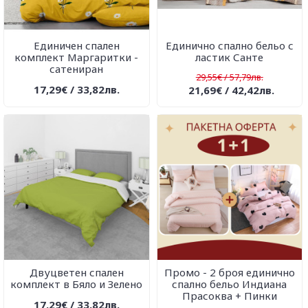
Единичен спален
Единично спално бельо с
комплект Маргаритки -
ластик Санте
сатениран
29,55€ / 57,79лв.
17,29€ / 33,82лв.
21,69€ / 42,42лв.
Двуцветен спален
Промо - 2 броя единично
комплект в Бяло и Зелено
спално бельо Индиана
Прасоква + Пинки
17,29€ / 33,82лв.