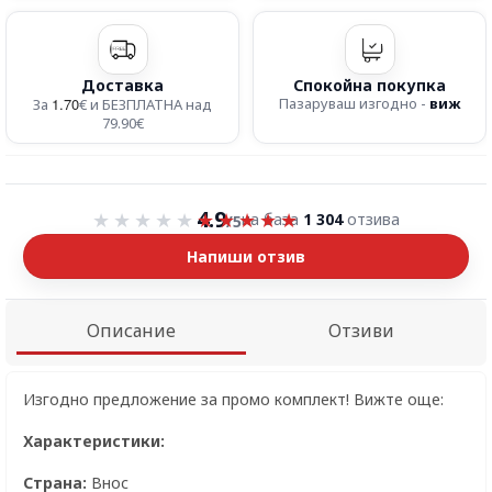
Доставка
Спокойна покупка
1.70
Пазаруваш изгодно -
виж
За
€ и БЕЗПЛАТНА над
79.90€
Оценка 4.9 от 5
4.9
на база
1 304
отзива
/5
Напиши отзив
Описание
Отзиви
Изгодно предложение за промо комплект! Вижте още:
Характеристики:
Страна:
Внос