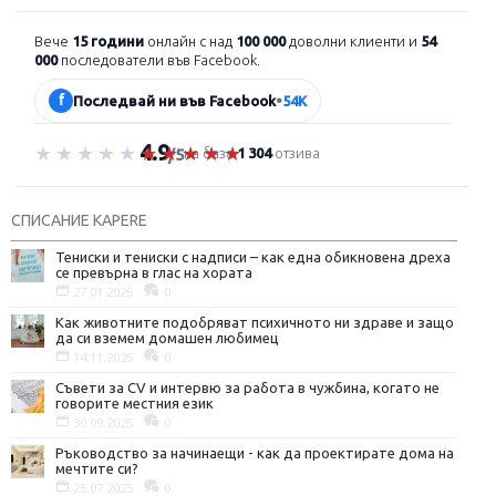
Вече
15 години
онлайн с над
100 000
доволни клиенти и
54
000
последователи във Facebook.
f
Последвай ни във Facebook
•
54K
4.9
Оценка 4.9 от 5
на база
1 304
отзива
/5
СПИСАНИЕ KAPERE
Тениски и тениски с надписи – как една обикновена дреха
се превърна в глас на хората
27.01.2026
0
Как животните подобряват психичното ни здраве и защо
да си вземем домашен любимец
14.11.2025
0
Съвети за CV и интервю за работа в чужбина, когато не
говорите местния език
30.09.2025
0
Ръководство за начинаещи - как да проектирате дома на
мечтите си?
25.07.2025
0