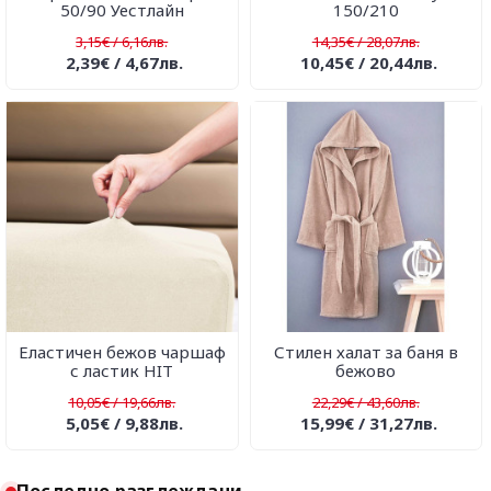
50/90 Уестлайн
150/210
3,15€ / 6,16лв.
14,35€ / 28,07лв.
2,39€ / 4,67лв.
10,45€ / 20,44лв.
Еластичен бежов чаршаф
Стилен халат за баня в
с ластик HIT
бежово
10,05€ / 19,66лв.
22,29€ / 43,60лв.
5,05€ / 9,88лв.
15,99€ / 31,27лв.