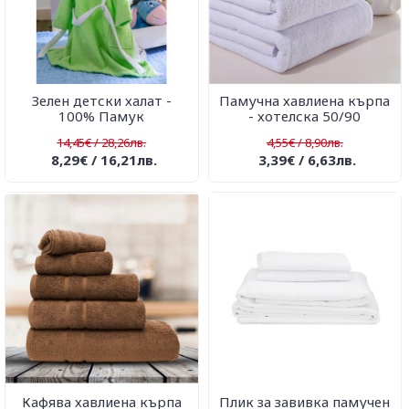
Зелен детски халат -
Памучна хавлиена кърпа
100% Памук
- хотелска 50/90
14,45€ / 28,26лв.
4,55€ / 8,90лв.
8,29€ / 16,21лв.
3,39€ / 6,63лв.
Кафява хавлиена кърпа
Плик за завивка памучен