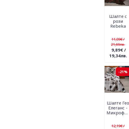
Шалте с
рози
Rebeka
11,09€ /
21,69лв.
9,89€ /
19,34лв.
-21%
Шалте Ге
Елеганс -
Микрофибър
12,19€ /