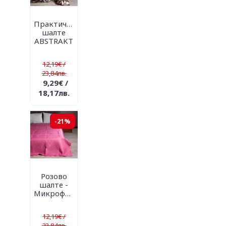
Практично
шалте
ABSTRAKT
12,19€ /
23,84лв.
9,29€ /
18,17лв.
-21%
Розово
шалте -
Микрофибър
12,19€ /
23,84лв.