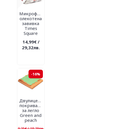
Микрофибърна
олекотена
завивка
Times
Square
14,99€ /
29,32лв.
-16%
Двулицево
покривало
за легло
Green and
peach
9,35€ / 18,29лв.