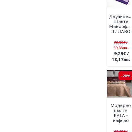
Двулицев
Шалте
Микрофи
ЛИЛАВО
20,39€ /
39,88лв.
9,29€ /
18,17лв.
-28%
Модерно
шалте
KALA -
кафяво
12,19€ /