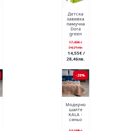
Детска
о
завивка
памучна
вър
Dora
green
17,49€ /
34,21лв.
14,55€ /
28,46лв.
-28%
Модерно
шалте
KALA -
синьо
12,19€ /