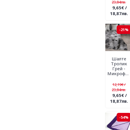
23,84лв.
9,65€ /
18,87лв.
-21%
Шалте
Тропик
Грей -
Микрофибър
12,19€ /
23,84лв.
9,65€ /
18,87лв.
-54%