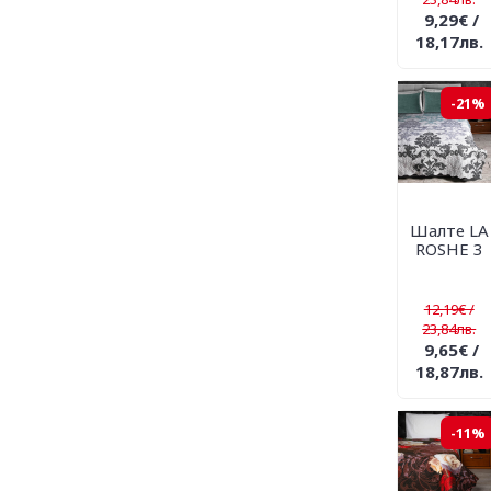
9,29€ /
18,17лв.
-21%
Шалте LA
ROSHE 3
12,19€ /
23,84лв.
9,65€ /
18,87лв.
-11%