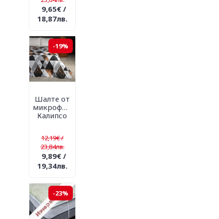
9,65€ /
18,87лв.
-19%
Шалте от
микрофибър
Калипсо
12,19€ /
23,84лв.
9,89€ /
19,34лв.
-23%