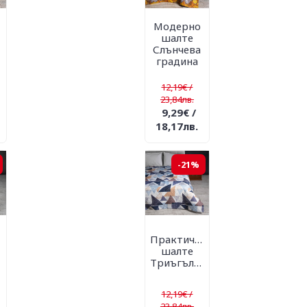
Модерно
шалте
Слънчева
градина
12,19€ /
23,84лв.
9,29€ /
18,17лв.
-21%
о
Практично
шалте
Триъгълници
12,19€ /
23,84лв.