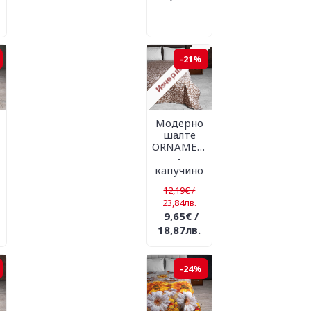
-21%
Модерно
шалте
ORNAMENTIKO
-
капучино
12,19€ /
23,84лв.
9,65€ /
18,87лв.
-24%