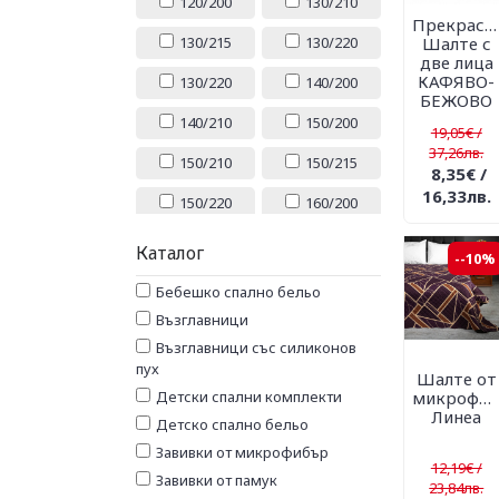
120/200
130/210
Прекрасн
Шалте с
130/215
130/220
две лица
КАФЯВО-
130/220
140/200
БЕЖОВО
140/210
150/200
19,05€ /
37,26лв.
150/210
150/215
8,35€ /
16,33лв.
150/220
160/200
180/200
180/220
Каталог
--10%
200/200
200/210
Бебешко спално бельо
Възглавници
200/215
200/220
Възглавници със силиконов
200/240
220/240
пух
Шалте от
Детски спални комплекти
микрофи
МАЛЪК
ГОЛЯМ
Линеа
Детско спално бельо
комплект
комплект
Завивки от микрофибър
МАКСИ
5 ЧАСТИ
12,19€ /
Завивки от памук
комплект
23,84лв.