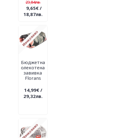
23,84лв.
9,65€ /
18,87лв.
Бюджетна
олекотена
завивка
Florans
14,99€ /
29,32лв.