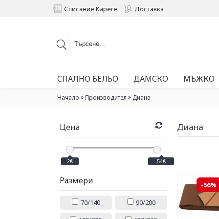
Списание Kapere
Доставка
СПАЛНО БЕЛЬО
ДАМСКО
МЪЖКО
»
»
Начало
Производител
Диана
Диана
Цена
2€
54€
Размери
-56%
70/140
90/200