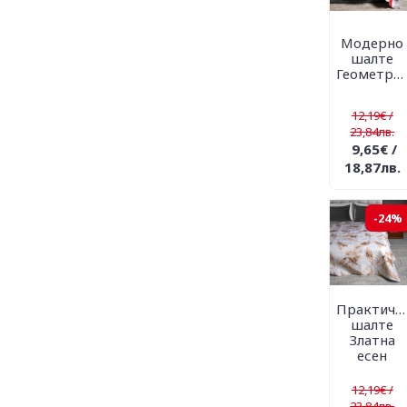
Шалтета
Модерно
шалте
Геометрия
12,19€ /
23,84лв.
9,65€ /
18,87лв.
-24%
Практичн
шалте
Златна
есен
12,19€ /
23,84лв.