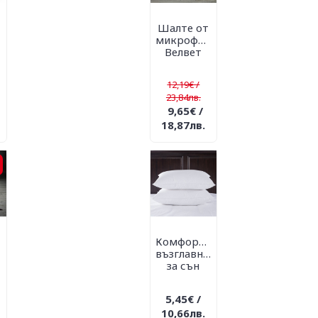
о
Шалте от
микрофибър
Велвет
12,19€ /
23,84лв.
9,65€ /
18,87лв.
Комфортна
бър
възглавница
за сън
5,45€ /
10,66лв.