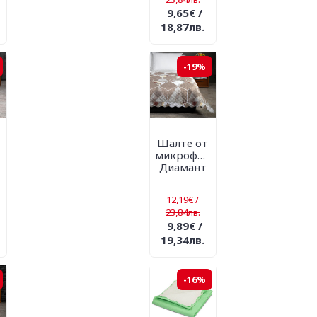
9,65€ /
18,87лв.
-19%
Шалте от
микрофибър
Диамант
12,19€ /
23,84лв.
9,89€ /
19,34лв.
-16%