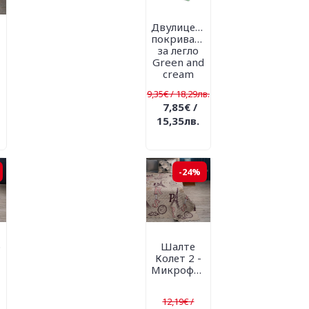
Двулицево
покривало
за легло
Green and
cream
9,35€ / 18,29лв.
7,85€ /
15,35лв.
-24%
о
Шалте
Колет 2 -
Микрофибър
12,19€ /