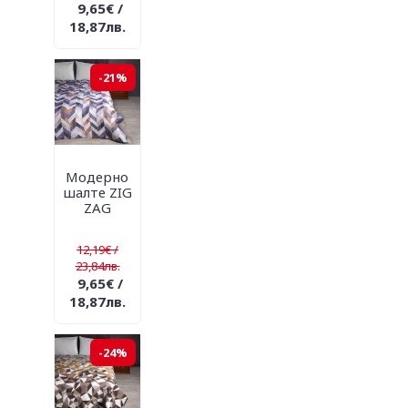
9,65€ /
18,87лв.
-21%
Модерно
шалте ZIG
ZAG
12,19€ /
23,84лв.
9,65€ /
18,87лв.
-24%