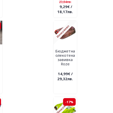
23,84лв.
9,29€ /
18,17лв.
Бюджетна
олекотена
завивка
Roze
14,99€ /
29,32лв.
-17%