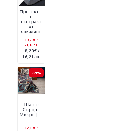
Протектор
с
екстракт
от
евкалипт
10,79€ /
21,10лв.
8,29€ /
16,21лв.
-21%
Шалте
Сърца -
Микрофибър
12,19€ /