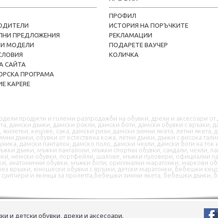
ПРОФИЛ
ОДИТЕЛИ
ИСТОРИЯ НА ПОРЪЧКИТЕ
ЛНИ ПРЕДЛОЖЕНИЯ
РЕКЛАМАЦИИ
НИ МОДЕЛИ
ПОДАРЕТЕ ВАУЧЕР
СЛОВИЯ
КОЛИЧКА
А САЙТА
ОРСКА ПРОГРАМА
Е KAPERE
одели продукти и големи разпродажби на обувки, дрехи и аксесоари от
, дамски дънки, дамски рокли, дамски боти, дамски обувки с връзки, д
и, жилетки, кецове, сака, дамски ризи, дамски зимни якета, летни якета, 
имни дънки, обувки от естествена кожа, летни дънки, дънки с висока тали
туника, дамски панталон, дамско поло, дамски чехли, дамски боти на ток 
жки дънки, мъжки панталони, мъжки спортни обувки, сандали, чехли, па
вки, немски обувки, портфейли, шалове, мъжки пуловери, официални пан
ки, анатомични обувки, мъжки боти, оригинални маратонки, маркови об
и без връзки, юношески обувки с връзки, детски маратонки, бебешки к
суитчери и якенца за пролетта,бебешки зимни якета, бебешки дънки, 
ки и детски обувки, дрехи и аксесоари.