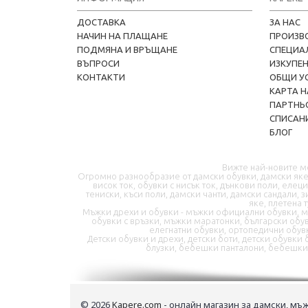
ДОСТАВКА
ЗА НАС
НАЧИН НА ПЛАЩАНЕ
ПРОИЗВ
ПОДМЯНА И ВРЪЩАНЕ
СПЕЦИА
ВЪПРОСИ
ИЗКУПЕ
КОНТАКТИ
ОБЩИ У
КАРТА Н
ПАРТНЬ
СПИСАНИ
БЛОГ
Вижте най-новите м
Огромно разнообразие от дамски обувки, дамски якета
висок ток, обувки с нисък ток, дънкови поли, елец
тениски, къси поли, дамски чанти, дамски сандали, з
яке, плетена 
Мъжки дрехи и обувки - мъжки официални обувки, мъ
обувки с връзки, мъжки маратонки, български обу
елегнатни обувки, ортопедични обув
Детски обувки и дрехи, детски боти, детски обувк
блузки, бебешки панталони, бебешки 
© 2026
Kapere.com
- онлайн магазин за дамски, мъж