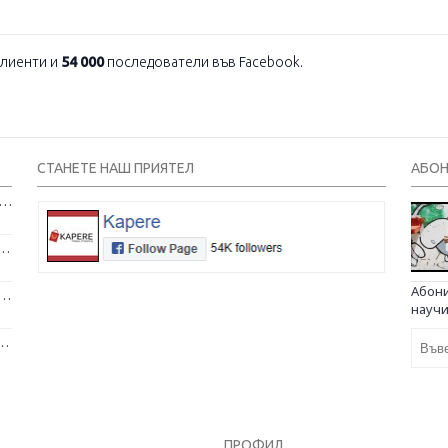
лиенти и
54 000
последователи във Facebook.
СТАНЕТЕ НАШ ПРИЯТЕЛ
АБОН
и и тениски с надписи – как една обикновена дреха се превърна в глас на хората
бряват психичното ни здраве и защо да си вземем домашен любимец
Абони
V и интервю за работа в чужбина, когато не говорите местния език
научи
аещи - как да проектирате дома на мечтите си?
ПРОФИЛ