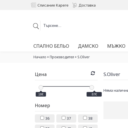
Списание Kapere
Доставка
СПАЛНО БЕЛЬО
ДАМСКО
МЪЖКО
»
»
Начало
Производител
S.Oliver
S.Oliver
Цена
Няма налични
18€
87€
Номер
36
37
38