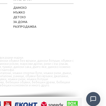
ДАМСКО
МЪЖКО
ДЕТСКО
📦 Информация за доставка
ЗА ДОМА
РАЗПРОДАЖБА
🔄 Подмяна и връщания
❓ Въпроси и отговори
 доказани марки.
амски обувки без връзки, дамски ботуши, обувки с
дамски рокли, маркови дрехи, ризи с къс ръкав,
я, туники, дамски сака, дълго яке, дамско кожено
и пантофи.
нталони, мъжки спортни боти, мъжки ризи, дънки,
✉️ Контактна форма
талони, раници, обувки без връзки, джапанки,
увки, мъжки ризи, мъжки ботуши.
ецове, бебешки обувки, бебешки дрехи, бебешки
📭 В момента сме offline
бебешки комплекти и много друго.