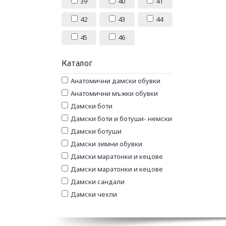
39
40
41
42
43
44
45
46
Каталог
Анатомични дамски обувки
Анатомични мъжки обувки
Дамски боти
Дамски боти и ботуши- немски
Дамски ботуши
Дамски зимни обувки
Дамски маратонки и кецове
Дамски маратонки и кецове
Дамски сандали
Дамски чехли
Дамски чехли и сандали
Ежедневни обувки