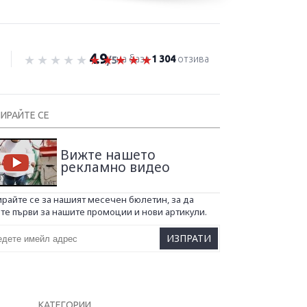
4.9
Оценка 4.9 от 5
на база
1 304
отзива
/5
ИРАЙТЕ СЕ
Вижте нашето
рекламно видео
Kapere.com
райте се за нашият месечен бюлетин, за да
те първи за нашите промоции и нови артикули.
В момента offline
ИЗПРАТИ
КАТЕГОРИИ