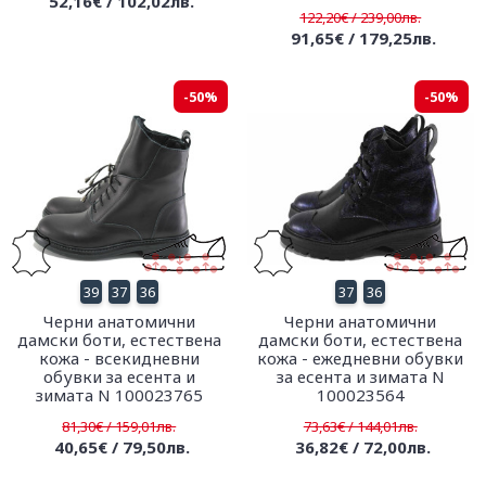
52,16€ / 102,02лв.
122,20€ / 239,00лв.
91,65€ / 179,25лв.
-50%
-50%
39
37
36
37
36
Черни анатомични
Черни анатомични
дамски боти, естествена
дамски боти, естествена
кожа - всекидневни
кожа - ежедневни обувки
обувки за есента и
за есента и зимата N
зимата N 100023765
100023564
81,30€ / 159,01лв.
73,63€ / 144,01лв.
40,65€ / 79,50лв.
36,82€ / 72,00лв.