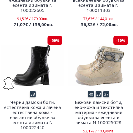
ежедневни обувки за
всекидневни обувки за
есента и зимата N
есента и зимата N
100022605
100011303
91,52€ / 179,00лв.
73,63€ / 144,01лв.
71,07€ / 139,00лв.
36,82€ / 72,00лв.
-50%
-10%
38
40
38
37
Черни дамски боти,
Бежови дамски боти,
естествена кожа и лачена
еко-кожа и текстилна
естествена кожа -
материя - ежедневни
елегантни обувки за
обувки за есента и
есента и зимата N
зимата N 100025028
100022440
53,17€ / 103,99лв.