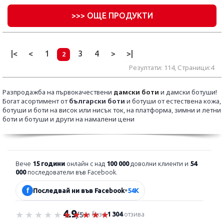
>
>> ОЩЕ ПРОДУКТИ
|<
<
1
3
4
>
>|
2
Резултати: 114, Страници:4
Разпродажба на първокачествени
дамски боти
и дамски ботуши!
Богат асортимент от
български боти
и ботуши от естествена кожа,
ботуши и боти на висок или нисък ток, на платформа, зимни и летни
боти и ботуши и други на намалени цени
Вече
15 години
онлайн с над
100 000
доволни клиенти и
54
000
последователи във Facebook.
f
Последвай ни във Facebook
•
54K
4.9
Оценка 4.9 от 5
на база
1 304
отзива
/5