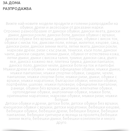
ЗА ДОМА
РАЗПРОДАЖБА
Вижте най-новите модели продукти и големи разпродажби на
обувки, дрехи и аксесоари от доказани марки.
Огромно разнообразие от дамски обувки, дамски якета, дамски
дънки, дамски рокли, дамски боти, дамски обувки с връзки,
дамски обувки без връзки, дамски ботуши, обувки с висок ток,
📦 Информация за доставка
обувки с нисък ток, дънкови поли, елеци, жилетки, кецове, сака,
дамски ризи, дамски зимни якета, летни якета, дамски рокли,
маркови дрехи, ризи с къс ръкав, тениски, къси поли, дамски
чанти, дамски сандали, зимни дънки, обувки от естествена кожа,
🔄 Подмяна и връщания
летни дънки, дънки с висока талия, туники, дамски сака, дълго
яке, дамско кожено яке, плетена туника, дамски панталон,
дамско поло, дамски чехли, дамски боти на ток и пантофи.
❓ Въпроси и отговори
Мъжки дрехи и обувки - мъжки официални обувки, мъжки дънки,
мъжки панталони, мъжки спортни обувки, сандали, чехли,
панталони, мъжки спортни боти, мъжки ризи, дънки, обувки с
връзки, мъжки маратонки, български обувки, немски обувки,
портфейли, шалове, мъжки пуловери, официални панталони,
раници, обувки без връзки, джапанки, елегнатни обувки,
ортопедични обувки, анатомични обувки, мъжки боти,
оригинални маратонки, маркови обувки, мъжки ризи, мъжки
ботуши.
Детски обувки и дрехи, детски боти, детски обувки без връзки,
юношески обувки с връзки, детски маратонки, бебешки кецове,
✉️ Контактна форма
бебешки обувки, бебешки дрехи, бебешки блузки, бебешки
панталони, бебешки суитчери и якенца за пролетта,бебешки
зимни якета, бебешки дънки, бебешки комплекти и много
друго.
📭 В момента сме offline