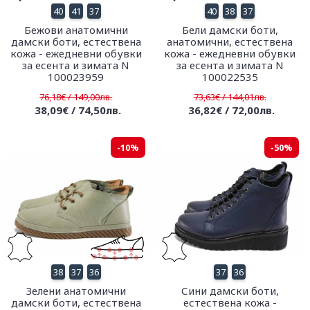
40
41
37
40
38
37
Бежови анатомични
Бели дамски боти,
дамски боти, естествена
анатомични, естествена
кожа - ежедневни обувки
кожа - ежедневни обувки
за есента и зимата N
за есента и зимата N
100023959
100022535
76,18€ / 149,00лв.
73,63€ / 144,01лв.
38,09€ / 74,50лв.
36,82€ / 72,00лв.
-10%
-50%
38
37
36
37
36
Зелени анатомични
Сини дамски боти,
дамски боти, естествена
естествена кожа -