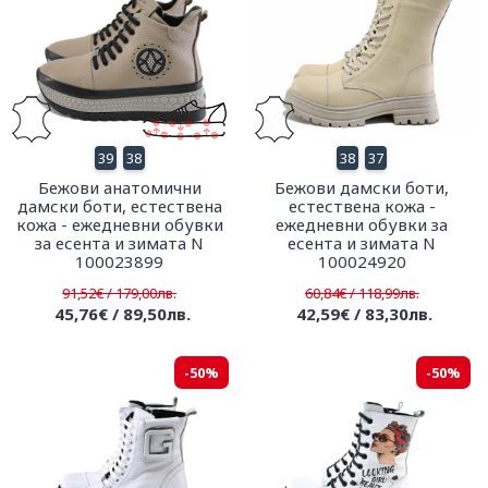
39
38
38
37
Бежови анатомични
Бежови дамски боти,
дамски боти, естествена
естествена кожа -
кожа - ежедневни обувки
ежедневни обувки за
за есента и зимата N
есента и зимата N
100023899
100024920
91,52€ / 179,00лв.
60,84€ / 118,99лв.
45,76€ / 89,50лв.
42,59€ / 83,30лв.
-50%
-50%