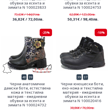
обувки за есента и
обувки за есента и
зимата N 100023833
зимата N 100024753
73,63€ / 144,01лв.
62,89€ / 123,00лв.
36,82€ / 72,00лв.
50,31€ / 98,40лв.
-25%
-10%
40
39
39
37
Черни анатомични
Черни юношески боти,
дамски боти, естествена
еко-кожа и текстилна
кожа и текстилна
материя - ежедневни
материя - ежедневни
обувки за есента и
обувки за есента и
зимата N 100020416
зимата N 100024732
38,86€ / 76,00лв.