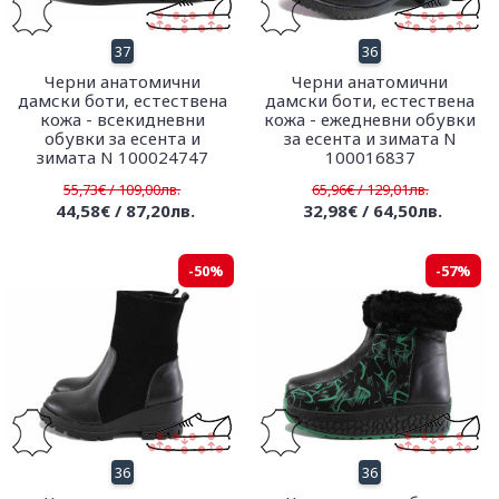
37
36
Черни анатомични
Черни анатомични
дамски боти, естествена
дамски боти, естествена
кожа - всекидневни
кожа - ежедневни обувки
обувки за есента и
за есента и зимата N
зимата N 100024747
100016837
55,73€ / 109,00лв.
65,96€ / 129,01лв.
44,58€ / 87,20лв.
32,98€ / 64,50лв.
-50%
-57%
36
36