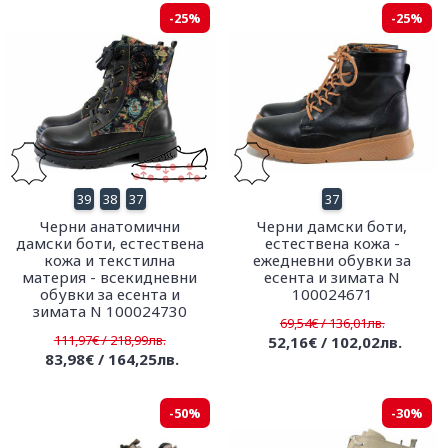
-25%
-25%
39
38
37
37
Черни анатомични
Черни дамски боти,
дамски боти, естествена
естествена кожа -
кожа и текстилна
ежедневни обувки за
материя - всекидневни
есента и зимата N
обувки за есента и
100024671
зимата N 100024730
69,54€ / 136,01лв.
111,97€ / 218,99лв.
52,16€ / 102,02лв.
83,98€ / 164,25лв.
-50%
-30%