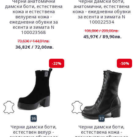
Черни анатомични
Черни дамски боти,
дамски боти, естествена
анатомични, естествена
кожа и естествена
кожа - ежедневни обувки
велурена кожа -
за есента и зимата N
ежедневни обувки за
100022534
есента и зимата N
106,86€ / 209,00лв.
100023568
45,97€ / 89,90лв.
73,63€ / 144,01лв.
36,82€ / 72,00лв.
-22%
-50%
36
37
Черни дамски боти,
Черни дамски боти,
естествен велур -
естествена кожа -