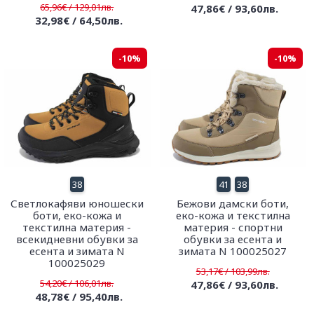
65,96€ / 129,01лв.
47,86€ / 93,60лв.
32,98€ / 64,50лв.
-10%
-10%
38
41
38
Светлокафяви юношески
Бежови дамски боти,
боти, еко-кожа и
еко-кожа и текстилна
текстилна материя -
материя - спортни
всекидневни обувки за
обувки за есента и
есента и зимата N
зимата N 100025027
100025029
53,17€ / 103,99лв.
54,20€ / 106,01лв.
47,86€ / 93,60лв.
48,78€ / 95,40лв.