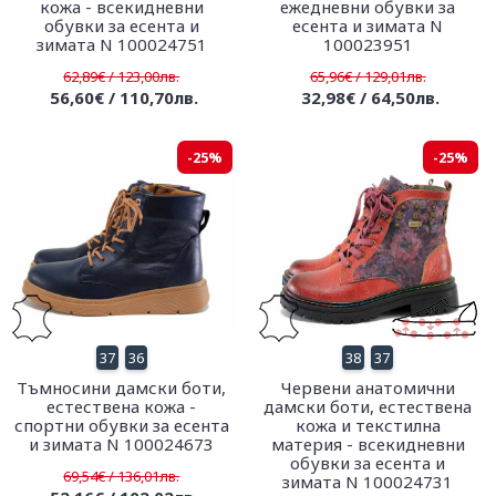
кожа - всекидневни
ежедневни обувки за
обувки за есента и
есента и зимата N
зимата N 100024751
100023951
62,89€ / 123,00лв.
65,96€ / 129,01лв.
56,60€ / 110,70лв.
32,98€ / 64,50лв.
-25%
-25%
37
36
38
37
Тъмносини дамски боти,
Червени анатомични
естествена кожа -
дамски боти, естествена
спортни обувки за есента
кожа и текстилна
и зимата N 100024673
материя - всекидневни
обувки за есента и
69,54€ / 136,01лв.
зимата N 100024731