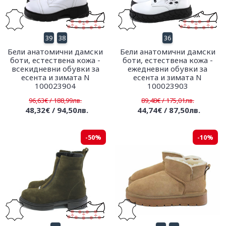
39
38
36
Бели анатомични дамски
Бели анатомични дамски
боти, естествена кожа -
боти, естествена кожа -
всекидневни обувки за
ежедневни обувки за
есента и зимата N
есента и зимата N
100023904
100023903
96,63€ / 188,99лв.
89,48€ / 175,01лв.
48,32€ / 94,50лв.
44,74€ / 87,50лв.
-50%
-10%