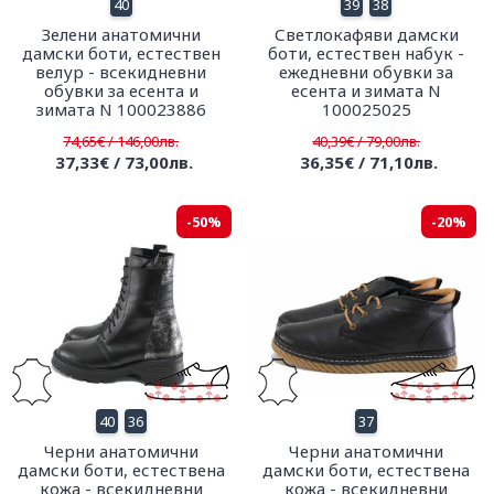
40
39
38
Зелени анатомични
Светлокафяви дамски
дамски боти, естествен
боти, естествен набук -
велур - всекидневни
ежедневни обувки за
обувки за есента и
есента и зимата N
зимата N 100023886
100025025
74,65€ / 146,00лв.
40,39€ / 79,00лв.
37,33€ / 73,00лв.
36,35€ / 71,10лв.
-50%
-20%
40
36
37
Черни анатомични
Черни анатомични
дамски боти, естествена
дамски боти, естествена
кожа - всекидневни
кожа - всекидневни