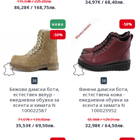
115,04€ / 225,00лв.
34,97€ / 68,40лв.
86,28€ / 168,75лв.
ново
-50%
-50%
36
36
Бежови дамски боти,
Винени дамски боти,
естествен велур -
естествена кожа -
ежедневни обувки за
ежедневни обувки за
есента и зимата N
есента и зимата N
100022587
100023952
71,07€ / 139,00лв.
65,96€ / 129,01лв.
35,53€ / 69,50лв.
32,98€ / 64,50лв.