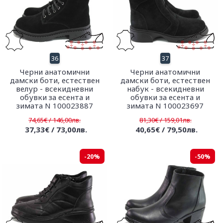
36
37
Черни анатомични
Черни анатомични
дамски боти, естествен
дамски боти, естествен
велур - всекидневни
набук - всекидневни
обувки за есента и
обувки за есента и
зимата N 100023887
зимата N 100023697
74,65€ / 146,00лв.
81,30€ / 159,01лв.
37,33€ / 73,00лв.
40,65€ / 79,50лв.
-20%
-50%