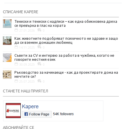
СПИСАНИЕ KAPERE
Тениски и тениски с надписи – как една обикновена дреха
се превърна в глас на хората
27.01.2026
0
Как животните подобряват психичното ни здраве и защо
да си вземем домашен любимец
14.11.2025
0
Съвети за CV и интервю за работа в чужбина, когато не
говорите местния език
30.09.2025
0
Ръководство за начинаещи - как да проектирате дома на
мечтите си?
25.07.2025
0
СТАНЕТЕ НАШ ПРИЯТЕЛ
АБОНИРАЙТЕ СЕ