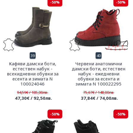
-50%
-50%
39
40
Кафяви дамски боти,
Червени анатомични
естествен набук -
дамски боти, естествен
всекидневни обувки за
набук - ежедневни
есента и зимата N
обувки за есента и
100024046
зимата N 100022295
94,59€ / 185,00лв.
75,67€ / 148,00лв.
47,30€ / 92,50лв.
37,84€ / 74,00лв.
-50%
-50%