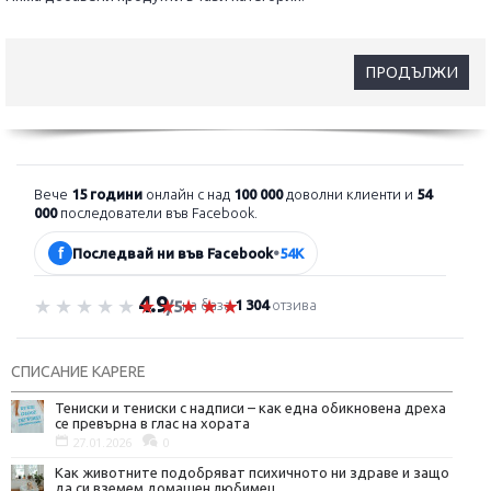
ПРОДЪЛЖИ
Вече
15 години
онлайн с над
100 000
доволни клиенти и
54
000
последователи във Facebook.
f
Последвай ни във Facebook
•
54K
4.9
Оценка 4.9 от 5
на база
1 304
отзива
/5
СПИСАНИЕ KAPERE
Тениски и тениски с надписи – как една обикновена дреха
се превърна в глас на хората
27.01.2026
0
Как животните подобряват психичното ни здраве и защо
да си вземем домашен любимец