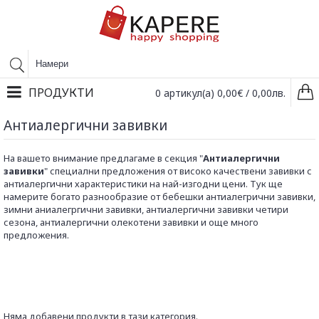
ПРОДУКТИ
0 артикул(а) 0,00€ / 0,00лв.
Антиалергични завивки
На вашето внимание предлагаме в секция "
Антиалергични
завивки
" специални предложения от високо качествени завивки с
антиалергични характеристики на най-изгодни цени. Тук ще
намерите богато разнообразие от бебешки антиалегрични завивки,
зимни аниалегргични завивки, антиалергични завивки четири
сезона, антиалергични олекотени завивки и още много
предложения.
Няма добавени продукти в тази категория.