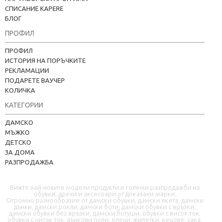
СПИСАНИЕ KAPERE
БЛОГ
ПРОФИЛ
ПРОФИЛ
ИСТОРИЯ НА ПОРЪЧКИТЕ
РЕКЛАМАЦИИ
ПОДАРЕТЕ ВАУЧЕР
КОЛИЧКА
КАТЕГОРИИ
Kapere.com
ДАМСКО
В момента offline
МЪЖКО
ДЕТСКО
ЗА ДОМА
РАЗПРОДАЖБА
Вижте най-новите модели продукти и големи разпродажби на
обувки, дрехи и аксесоари от доказани марки.
Огромно разнообразие от дамски обувки, дамски якета, дамски
дънки, дамски рокли, дамски боти, дамски обувки с връзки,
дамски обувки без връзки, дамски ботуши, обувки с висок ток,
📦 Информация за доставка
обувки с нисък ток, дънкови поли, елеци, жилетки, кецове, сака,