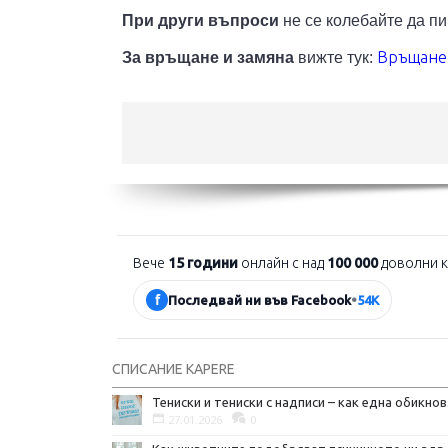
При други въпроси
не се колебайте да п
Връщане 
За връщане и замяна
вижте тук:
Вече
15 години
онлайн с над
100 000
доволни к
f
Последвай ни във Facebook
•
54K
СПИСАНИЕ KAPERE
Тениск
27.01.2026
0