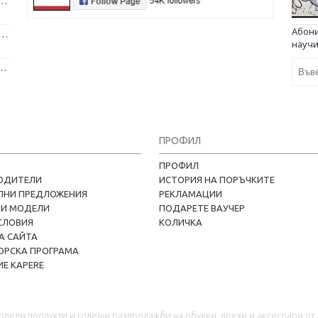
бряват психичното ни здраве и защо да си вземем домашен любимец
Абони
V и интервю за работа в чужбина, когато не говорите местния език
научи
аещи - как да проектирате дома на мечтите си?
ПРОФИЛ
ПРОФИЛ
ОДИТЕЛИ
ИСТОРИЯ НА ПОРЪЧКИТЕ
ЛНИ ПРЕДЛОЖЕНИЯ
РЕКЛАМАЦИИ
НИ МОДЕЛИ
ПОДАРЕТЕ ВАУЧЕР
СЛОВИЯ
КОЛИЧКА
А САЙТА
ОРСКА ПРОГРАМА
Е KAPERE
одели продукти и големи разпродажби на обувки, дрехи и аксесоари от