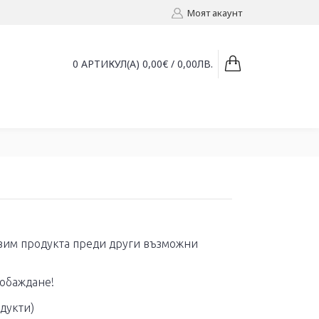
Моят акаунт
0 АРТИКУЛ(А) 0,00€ / 0,00ЛВ.
азим продукта преди други възможни
 обаждане!
одукти)