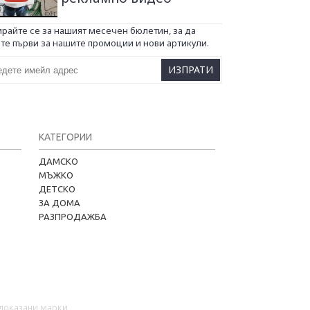
Kapere.com
райте се за нашият месечен бюлетин, за да
те първи за нашите промоции и нови артикули.
В момента offline
ИЗПРАТИ
КАТЕГОРИИ
ДАМСКО
МЪЖКО
ДЕТСКО
📦 Информация за доставка
ЗА ДОМА
РАЗПРОДАЖБА
🔄 Подмяна и връщания
❓ Въпроси и отговори
 доказани марки.