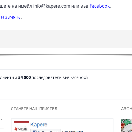
Facebook
ишете на имейл
info@kapere.com
или във
.
и замяна
.
лиенти и
54 000
последователи във Facebook.
СТАНЕТЕ НАШ ПРИЯТЕЛ
АБОН
и и тениски с надписи – как една обикновена дреха се превърна в глас на хората