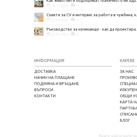
Как животните подо
14.11.2025
0
Съвети за C
30.09.2025
0
Ръководство за начин
25.07.2025
0
ИНФОРМАЦИЯ
KAPERE
ДОСТАВКА
ЗА НАС
НАЧИН НА ПЛАЩАНЕ
ПРОИЗВ
ПОДМЯНА И ВРЪЩАНЕ
СПЕЦИА
ВЪПРОСИ
ИЗКУПЕ
КОНТАКТИ
ОБЩИ У
КАРТА Н
ПАРТНЬ
СПИСАНИ
БЛОГ
Вижте най-новите м