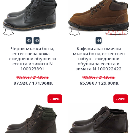
45
40
44
Черни мъжки боти,
Кафяви анатомични
естествена кожа -
мъжки боти, естествен
ежедневни обувки за
набук - ежедневни
есента и зимата N
обувки за есента и
100023891
зимата N 100022422
109,90€ / 214,95лв.
109,90€ / 214,95лв.
87,92€ / 171,96лв.
65,96€ / 129,00лв.
-30%
-20%