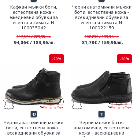
Кафяви мъжки боти,
Черни анатомични мъжки
естествена кожа -
боти, естествена кожа -
ежедневни обувки за
всекидневни обувки за
есента и зимата N
есента и зимата N
100035042
100022159
117,57€ / 229,95лв.
102,23€ / 199,94лв.
94,06€ / 183,96лв.
81,78€ / 159,96лв.
-20%
-20%
40
41
Черни анатомични мъжки
Черни мъжки боти,
боти, естествена кожа -
анатомични, естествена
всекидневни обувки за
кожа - всекидневни