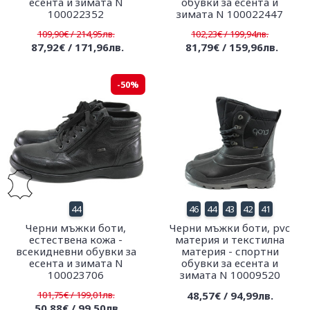
есента и зимата N
обувки за есента и
100022352
зимата N 100022447
109,90€ / 214,95лв.
102,23€ / 199,94лв.
87,92€ / 171,96лв.
81,79€ / 159,96лв.
-50%
44
46
44
43
42
41
Черни мъжки боти,
Черни мъжки боти, pvc
естествена кожа -
материя и текстилна
всекидневни обувки за
материя - спортни
есента и зимата N
обувки за есента и
100023706
зимата N 10009520
101,75€ / 199,01лв.
48,57€ / 94,99лв.
50,88€ / 99,50лв.