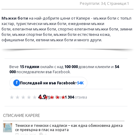
Резултати: 34, Страници:1
Мъжки боти
на най-добрите цени от Капере - мъжки боти с топъл
хастар, туристически мъжки боти, ежедневни мъжки
боти,
елегантни мъжки боти, спортно елегантни мъжки боти, зимни
боти,
мъжки спортни боти, мъжки боти естествена кожа,
официални боти,
евтини мъжки боти и много други.
Вече
15 години
онлайн с над
100 000
доволни клиенти и
54
000
последователи във Facebook.
f
Последвай ни във Facebook
•
54K
4.9
Оценка 4.9 от 5
на база
1 304
отзива
/5
СПИСАНИЕ KAPERE
Тениски и тениски с надписи – как една обикновена дреха
се превърна в глас на хората
27.01.2026
0