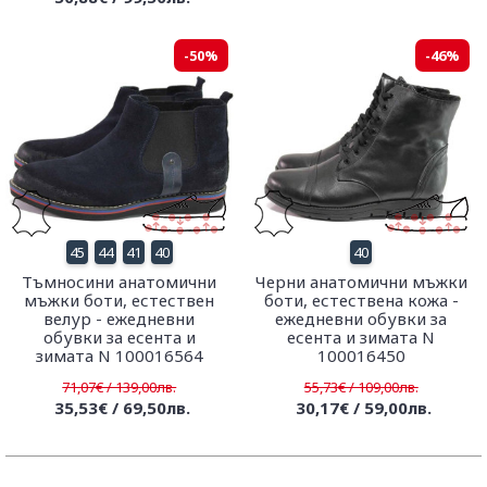
-50%
-46%
45
44
41
40
40
Тъмносини анатомични
Черни анатомични мъжки
мъжки боти, естествен
боти, естествена кожа -
велур - ежедневни
ежедневни обувки за
обувки за есента и
есента и зимата N
зимата N 100016564
100016450
71,07€ / 139,00лв.
55,73€ / 109,00лв.
35,53€ / 69,50лв.
30,17€ / 59,00лв.