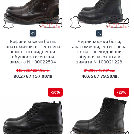
41
40
Кафяви мъжки боти,
Черни мъжки боти,
анатомични, естествена
анатомични, естествена
кожа - всекидневни
кожа - всекидневни
обувки за есента и
обувки за есента и
зимата N 100022594
зимата N 100021228
115,02€ / 224,96лв.
81,30€ / 159,01лв.
80,27€ / 157,00лв.
40,65€ / 79,50лв.
-50%
-23%