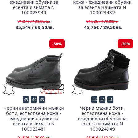
ежедневни обувки за
кожа - ежедневни обувки
есента и зимата N
за есента и зимата N
100023949
100023482
71,07€ / 139,00лв.
91,52€ / 179,00лв.
35,54€ / 69,50лв.
45,76€ / 89,50лв.
-50%
-30%
45
44
43
44
42
41
Черни анатомични мъжки
Черни мъжки боти,
боти, естествена кожа -
естествена кожа -
ежедневни обувки за
ежедневни обувки за
есента и зимата N
есента и зимата N
100023481
100024949
91,52€ / 179,00лв.
86,41€ / 169,00лв.