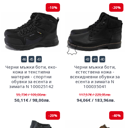
-10%
-20%
46
45
43
43
41
40
Черни мъжки боти, еко-
Черни мъжки боти,
кожа и текстилна
естествена кожа -
материя - спортни
всекидневни обувки за
обувки за есента и
есента и зимата N
зимата N 100025142
100035041
55,73€ / 109,00лв.
117,57€ / 229,95лв.
50,11€ / 98,00лв.
94,06€ / 183,96лв.
-20%
-40%