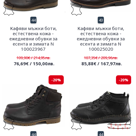
44
43
Кафяви мъжки боти,
Кафяви мъжки боти,
естествена кожа -
естествена кожа -
ежедневни обувки за
ежедневни обувки за
есента и зимата N
есента и зимата N
100023967
100025020
109,90€ / 214,95лв.
107,35€ / 209,96лв.
76,69€ / 150,00лв.
85,88€ / 167,97лв.
-20%
-20%
44
44