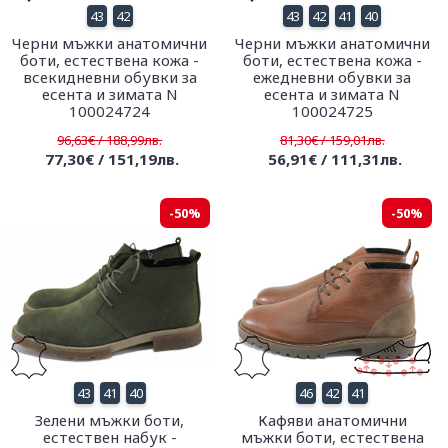
43
42
43
42
41
40
Черни мъжки анатомични
Черни мъжки анатомични
боти, естествена кожа -
боти, естествена кожа -
всекидневни обувки за
ежедневни обувки за
есента и зимата N
есента и зимата N
100024724
100024725
96,63€ / 188,99лв.
81,30€ / 159,01лв.
77,30€ / 151,19лв.
56,91€ / 111,31лв.
-50%
-50%
43
41
40
46
42
41
Зелени мъжки боти,
Кафяви анатомични
естествен набук -
мъжки боти, естествена