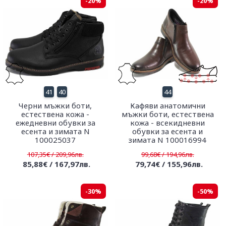
-20%
-20%
41
40
44
Черни мъжки боти,
Кафяви анатомични
естествена кожа -
мъжки боти, естествена
ежедневни обувки за
кожа - всекидневни
есента и зимата N
обувки за есента и
100025037
зимата N 100016994
107,35€ / 209,96лв.
99,68€ / 194,96лв.
85,88€ / 167,97лв.
79,74€ / 155,96лв.
-30%
-50%