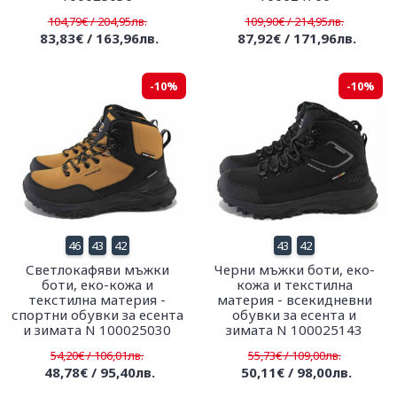
104,79€ / 204,95лв.
109,90€ / 214,95лв.
83,83€ / 163,96лв.
87,92€ / 171,96лв.
-10%
-10%
46
43
42
43
42
Светлокафяви мъжки
Черни мъжки боти, еко-
боти, еко-кожа и
кожа и текстилна
текстилна материя -
материя - всекидневни
спортни обувки за есента
обувки за есента и
и зимата N 100025030
зимата N 100025143
54,20€ / 106,01лв.
55,73€ / 109,00лв.
48,78€ / 95,40лв.
50,11€ / 98,00лв.