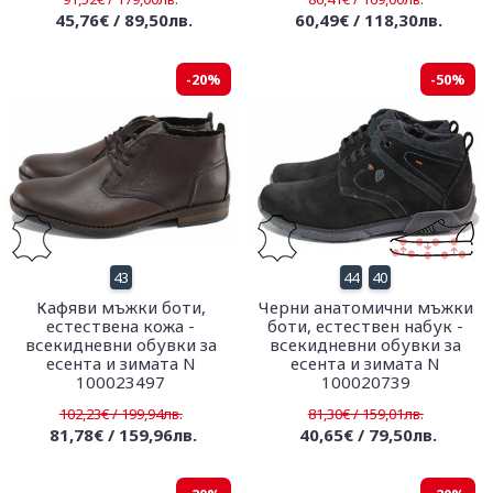
45,76€ / 89,50лв.
60,49€ / 118,30лв.
-20%
-50%
43
44
40
Кафяви мъжки боти,
Черни анатомични мъжки
естествена кожа -
боти, естествен набук -
всекидневни обувки за
всекидневни обувки за
есента и зимата N
есента и зимата N
100023497
100020739
102,23€ / 199,94лв.
81,30€ / 159,01лв.
81,78€ / 159,96лв.
40,65€ / 79,50лв.