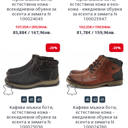
естествена кожа -
естествена кожа и еко-
всекидневни обувки за
кожа - ежедневни обувки
есента и зимата N
за есента и зимата N
100024045
100023947
107,35€ / 209,96лв.
102,23€ / 199,94лв.
85,88€ / 167,96лв.
81,78€ / 159,96лв.
-20%
-20%
45
41
40
45
42
41
Кафяви мъжки боти,
Кафяви мъжки боти,
естествена кожа -
естествена кожа -
всекидневни обувки за
ежедневни обувки за
есента и зимата N
есента и зимата N
100025036
100024760