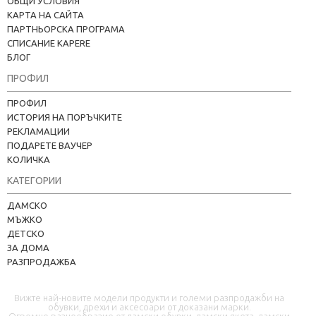
ОБЩИ УСЛОВИЯ
КАРТА НА САЙТА
ПАРТНЬОРСКА ПРОГРАМА
СПИСАНИЕ KAPERE
БЛОГ
ПРОФИЛ
ПРОФИЛ
ИСТОРИЯ НА ПОРЪЧКИТЕ
РЕКЛАМАЦИИ
ПОДАРЕТЕ ВАУЧЕР
КОЛИЧКА
КАТЕГОРИИ
Kapere.com
ДАМСКО
В момента offline
МЪЖКО
ДЕТСКО
ЗА ДОМА
РАЗПРОДАЖБА
Вижте най-новите модели продукти и големи разпродажби на
обувки, дрехи и аксесоари от доказани марки.
Огромно разнообразие от дамски обувки, дамски якета, дамски