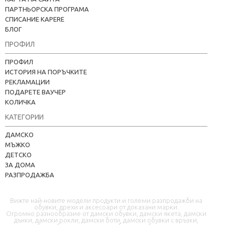
ПАРТНЬОРСКА ПРОГРАМА
СПИСАНИЕ KAPERE
БЛОГ
ПРОФИЛ
ПРОФИЛ
ИСТОРИЯ НА ПОРЪЧКИТЕ
РЕКЛАМАЦИИ
ПОДАРЕТЕ ВАУЧЕР
КОЛИЧКА
КАТЕГОРИИ
Kapere.com
ДАМСКО
В момента offline
МЪЖКО
ДЕТСКО
ЗА ДОМА
РАЗПРОДАЖБА
Вижте най-новите модели продукти и големи разпродажби на
обувки, дрехи и аксесоари от доказани марки.
Огромно разнообразие от дамски обувки, дамски якета, дамски
дънки, дамски рокли, дамски боти, дамски обувки с връзки,