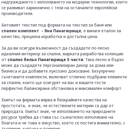
надграждането с използването на модерни технологии, които
се развиват хармонично с тези на останалите европейски
производители.
Битовият текстил под формата на текстил за баня или
спален комплект - Яна Панагюрище
, е винаги еталон за
качество, прецизна изработка и достъпна цена.
За да ви осигури възможност да създадете по-лесно
идеалния интериор за спалня, марката разработва колекции
от
спално бельо Панагюрище 5 части
. Така лесно и бързо
може да създадете персонализиран декор за дома или
бизнеса и да добавите луксозно докосване. Безупречно
съчетаните комплекти, включват отлично подбрани елементи
за спалня, които ще осигурят на вас и вашите гости
перфектно балансирана обстановка и максимален комфорт.
Екипът на фирмата вярва в безкрайните качества на
простотата, и знае, че естествените материи са дар от
природата. Екипът знае, че използването на природните
ресурси трябва да става със съзнателно използване на
благата и че това е изкуство, което се постига внимателно, с
търпение, култура и доверие.