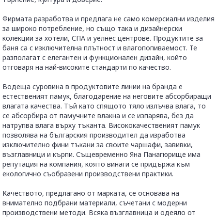
Фирмата разработва и предлага не само комерсиални изделия
за широко потребление, но също така и дизайнерски
колекции за хотели, СПА и уелнес центрове. Продуктите за
баня са с изключителна плътност и влагопопиваемост. Те
разполагат с елегантен и функционален дизайн, който
отговаря на най-високите стандарти по качество.
Водеща суровина в продуктовите линии на бранда е
естественият памук, благодарение на неговите абсорбиращи
влагата качества. Тъй като спящото тяло излъчва влага, то
се абсорбира от памучните влакна и се изпарява, без да
натрупва влага върху тъканта. Висококачественият памук
позволява на българския производител да изработва
изключително фини тъкани за своите чаршафи, завивки,
възглавници и кърпи. Същевременно Яна Панагюрище има
репутация на компания, която винаги се придържа към
екологично съобразени производствени практики.
Качеството, предлагано от марката, се основава на
внимателно подбрани материали, съчетани с модерни
производствени методи. Всяка възглавница и одеяло от