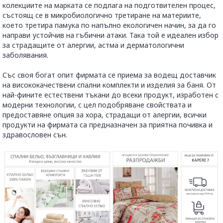
колекциите на марката се подлага на подготвителен процес,
състоящ се в микробиологично третиране на материите,
което третира памука по напълно екологичен начин, за да го
направи устойчив на гъбични атаки. Така той е идеален избор
за страдащите от алергии, астма и дерматологични
заболявания.
Със своя богат опит фирмата се приема за водещ доставчик
на висококачествени спални комплекти и изделия за баня. От
най-фините естествени тъкани до всеки продукт, изработен с
модерни технологии, с цел подобряване свойствата и
предоставяне опция за хора, страдащи от алергии, всички
продукти на фирмата са предназначен за приятна почивка и
здравословен сън.