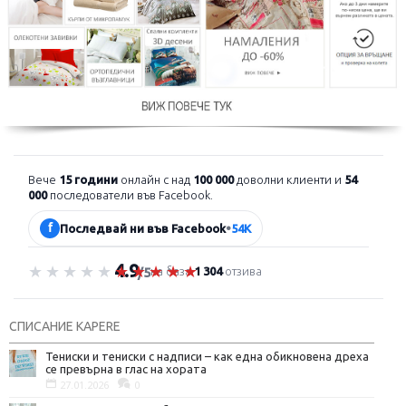
Вече
15 години
онлайн с над
100 000
доволни клиенти и
54
000
последователи във Facebook.
f
Последвай ни във Facebook
•
54K
4.9
Оценка 4.9 от 5
на база
1 304
отзива
/5
СПИСАНИЕ KAPERE
Тениски и тениски с надписи – как една обикновена дреха
се превърна в глас на хората
27.01.2026
0