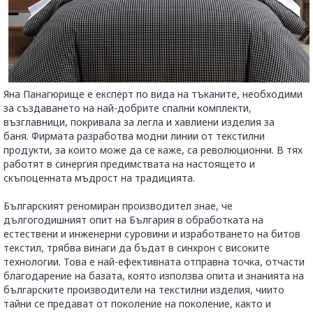
Яна Панагюрище е експерт по вида на тъканите, необходими
за създаването на най-добрите спални комплекти,
възглавници, покривала за легла и хавлиени изделия за
баня. Фирмата разработва модни линии от текстилни
продукти, за които може да се каже, са революционни. В тях
работят в синергия предимствата на настоящето и
скъпоценната мъдрост на традицията.
Българският реномиран производител знае, че
дългогодишният опит на България в обработката на
естествени и инженерни суровини и изработването на битов
текстил, трябва винаги да бъдат в синхрон с високите
технологии. Това е най-ефективната отправна точка, отчасти
благодарение на базата, която използва опита и знанията на
българските производители на текстилни изделия, чиито
тайни се предават от поколение на поколение, както и