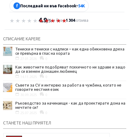
f
Последвай ни във Facebook
•
54K
4.9
Оценка 4.9 от 5
на база
1 304
отзива
/5
СПИСАНИЕ KAPERE
Тениски и тениски с надписи – как една обикновена дреха
се превърна в глас на хората
27.01.2026
0
Как животните подобряват психичното ни здраве и защо
да си вземем домашен любимец
14.11.2025
0
Съвети за CV и интервю за работа в чужбина, когато не
говорите местния език
30.09.2025
0
Ръководство за начинаещи - как да проектирате дома на
мечтите си?
25.07.2025
0
СТАНЕТЕ НАШ ПРИЯТЕЛ