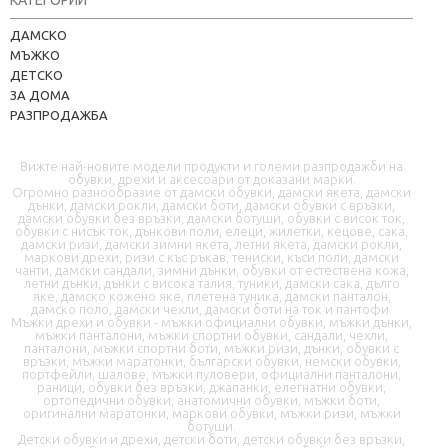
КАТЕГОРИИ
Kapere.com
ДАМСКО
В момента offline
МЪЖКО
ДЕТСКО
ЗА ДОМА
РАЗПРОДАЖБА
Вижте най-новите модели продукти и големи разпродажби на
обувки, дрехи и аксесоари от доказани марки.
Огромно разнообразие от дамски обувки, дамски якета, дамски
дънки, дамски рокли, дамски боти, дамски обувки с връзки,
дамски обувки без връзки, дамски ботуши, обувки с висок ток,
📦 Информация за доставка
обувки с нисък ток, дънкови поли, елеци, жилетки, кецове, сака,
дамски ризи, дамски зимни якета, летни якета, дамски рокли,
маркови дрехи, ризи с къс ръкав, тениски, къси поли, дамски
чанти, дамски сандали, зимни дънки, обувки от естествена кожа,
🔄 Подмяна и връщания
летни дънки, дънки с висока талия, туники, дамски сака, дълго
яке, дамско кожено яке, плетена туника, дамски панталон,
дамско поло, дамски чехли, дамски боти на ток и пантофи.
❓ Въпроси и отговори
Мъжки дрехи и обувки - мъжки официални обувки, мъжки дънки,
мъжки панталони, мъжки спортни обувки, сандали, чехли,
панталони, мъжки спортни боти, мъжки ризи, дънки, обувки с
връзки, мъжки маратонки, български обувки, немски обувки,
портфейли, шалове, мъжки пуловери, официални панталони,
раници, обувки без връзки, джапанки, елегнатни обувки,
ортопедични обувки, анатомични обувки, мъжки боти,
оригинални маратонки, маркови обувки, мъжки ризи, мъжки
ботуши.
Детски обувки и дрехи, детски боти, детски обувки без връзки,