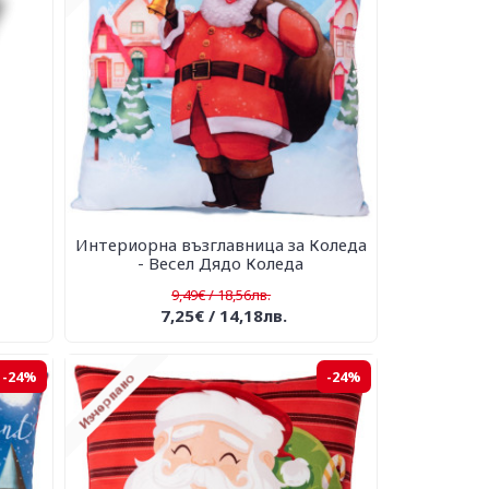
Интериорна възглавница за Коледа
- Весел Дядо Коледа
9,49€ / 18,56лв.
7,25€ / 14,18лв.
-24%
-24%