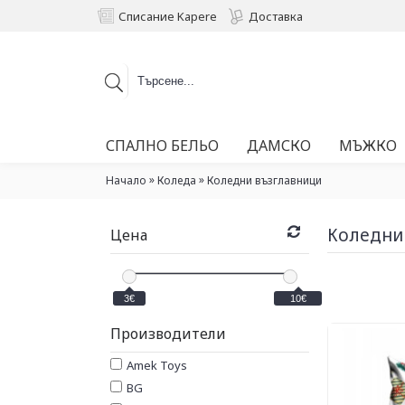
Списание Kapere
Доставка
СПАЛНО БЕЛЬО
ДАМСКО
МЪЖКО
»
»
Начало
Коледа
Коледни възглавници
Коледни
Цена
3€
10€
Производители
Amek Toys
BG