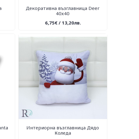
а
Декоративна възглавница Deer
40х40
6,75€ / 13,20лв.
anta
Интериорна възглавница Дядо
Коледа