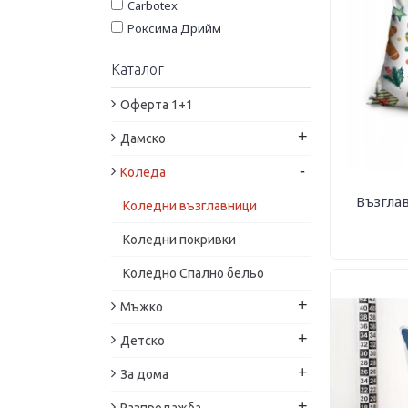
Carbotex
Роксима Дрийм
Каталог
Оферта 1+1
+
Дамско
-
Коледа
Възглав
Коледни възглавници
Коледни покривки
Коледно Спално бельо
+
Мъжко
+
Детско
+
За дома
+