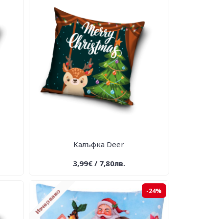
Калъфка Deer
3,99€ / 7,80лв.
-24%