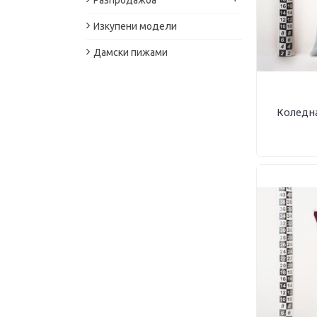
Разпродажба
Изкупени модели
Дамски пижами
Коледна