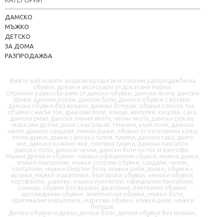
КАТЕГОРИИ
Kapere.com
ДАМСКО
В момента offline
МЪЖКО
ДЕТСКО
ЗА ДОМА
РАЗПРОДАЖБА
Вижте най-новите модели продукти и големи разпродажби на
обувки, дрехи и аксесоари от доказани марки.
Огромно разнообразие от дамски обувки, дамски якета, дамски
дънки, дамски рокли, дамски боти, дамски обувки с връзки,
дамски обувки без връзки, дамски ботуши, обувки с висок ток,
📦 Информация за доставка
обувки с нисък ток, дънкови поли, елеци, жилетки, кецове, сака,
дамски ризи, дамски зимни якета, летни якета, дамски рокли,
маркови дрехи, ризи с къс ръкав, тениски, къси поли, дамски
чанти, дамски сандали, зимни дънки, обувки от естествена кожа,
🔄 Подмяна и връщания
летни дънки, дънки с висока талия, туники, дамски сака, дълго
яке, дамско кожено яке, плетена туника, дамски панталон,
дамско поло, дамски чехли, дамски боти на ток и пантофи.
❓ Въпроси и отговори
Мъжки дрехи и обувки - мъжки официални обувки, мъжки дънки,
мъжки панталони, мъжки спортни обувки, сандали, чехли,
панталони, мъжки спортни боти, мъжки ризи, дънки, обувки с
връзки, мъжки маратонки, български обувки, немски обувки,
портфейли, шалове, мъжки пуловери, официални панталони,
раници, обувки без връзки, джапанки, елегнатни обувки,
ортопедични обувки, анатомични обувки, мъжки боти,
оригинални маратонки, маркови обувки, мъжки ризи, мъжки
ботуши.
Детски обувки и дрехи, детски боти, детски обувки без връзки,