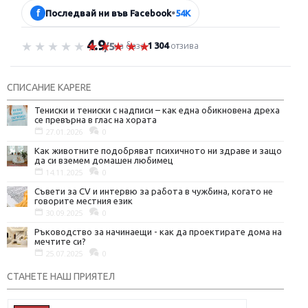
f
Последвай ни във Facebook
•
54K
4.9
Оценка 4.9 от 5
на база
1 304
отзива
/5
СПИСАНИЕ KAPERE
Тениски и тениски с надписи – как една обикновена дреха
се превърна в глас на хората
27.01.2026
0
Как животните подобряват психичното ни здраве и защо
да си вземем домашен любимец
14.11.2025
0
Съвети за CV и интервю за работа в чужбина, когато не
говорите местния език
30.09.2025
0
Ръководство за начинаещи - как да проектирате дома на
мечтите си?
25.07.2025
0
СТАНЕТЕ НАШ ПРИЯТЕЛ