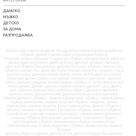
КАТЕГОРИИ
Kapere.com
ДАМСКО
В момента offline
МЪЖКО
ДЕТСКО
ЗА ДОМА
РАЗПРОДАЖБА
Вижте най-новите модели продукти и големи разпродажби на
обувки, дрехи и аксесоари от доказани марки.
Огромно разнообразие от дамски обувки, дамски якета, дамски
дънки, дамски рокли, дамски боти, дамски обувки с връзки,
дамски обувки без връзки, дамски ботуши, обувки с висок ток,
📦 Информация за доставка
обувки с нисък ток, дънкови поли, елеци, жилетки, кецове, сака,
дамски ризи, дамски зимни якета, летни якета, дамски рокли,
маркови дрехи, ризи с къс ръкав, тениски, къси поли, дамски
чанти, дамски сандали, зимни дънки, обувки от естествена кожа,
🔄 Подмяна и връщания
летни дънки, дънки с висока талия, туники, дамски сака, дълго
яке, дамско кожено яке, плетена туника, дамски панталон,
дамско поло, дамски чехли, дамски боти на ток и пантофи.
❓ Въпроси и отговори
Мъжки дрехи и обувки - мъжки официални обувки, мъжки дънки,
мъжки панталони, мъжки спортни обувки, сандали, чехли,
панталони, мъжки спортни боти, мъжки ризи, дънки, обувки с
връзки, мъжки маратонки, български обувки, немски обувки,
портфейли, шалове, мъжки пуловери, официални панталони,
раници, обувки без връзки, джапанки, елегнатни обувки,
ортопедични обувки, анатомични обувки, мъжки боти,
оригинални маратонки, маркови обувки, мъжки ризи, мъжки
ботуши.
Детски обувки и дрехи, детски боти, детски обувки без връзки,