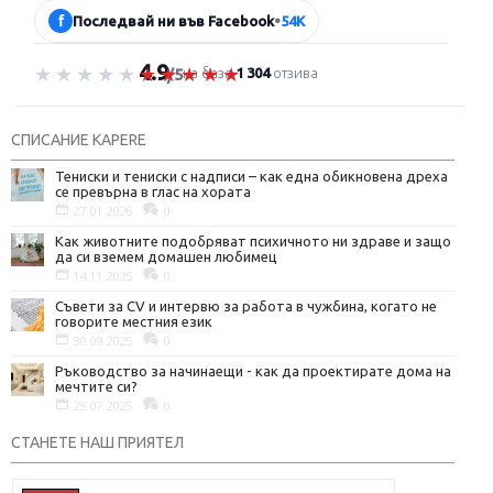
f
Последвай ни във Facebook
•
54K
4.9
Оценка 4.9 от 5
на база
1 304
отзива
/5
СПИСАНИЕ KAPERE
Тениски и тениски с надписи – как една обикновена дреха
се превърна в глас на хората
27.01.2026
0
Как животните подобряват психичното ни здраве и защо
да си вземем домашен любимец
14.11.2025
0
Съвети за CV и интервю за работа в чужбина, когато не
говорите местния език
30.09.2025
0
Ръководство за начинаещи - как да проектирате дома на
мечтите си?
25.07.2025
0
СТАНЕТЕ НАШ ПРИЯТЕЛ