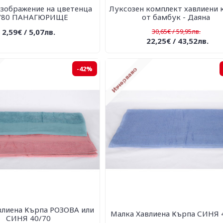
изображение на цветенца
Луксозен комплект хавлиени 
/80 ПАНАГЮРИЩЕ
от бамбук - Даяна
2,59€ / 5,07лв.
30,65€ / 59,95лв.
22,25€ / 43,52лв.
-42%
влиена Кърпа РОЗОВА или
Малка Хавлиена Кърпа СИНЯ 
СИНЯ 40/70