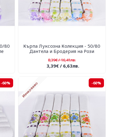
0/80
Кърпа Луксозна Колекция - 50/80
ле
Дантела и Бродерия на Рози
8,39€ / 16,41лв.
3,39€ / 6,63лв.
-60%
-60%