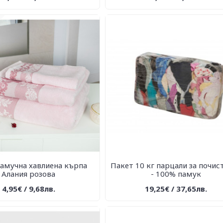
амучна хавлиена кърпа
Пакет 10 кг парцали за почис
Алания розова
- 100% памук
4,95€ / 9,68лв.
19,25€ / 37,65лв.