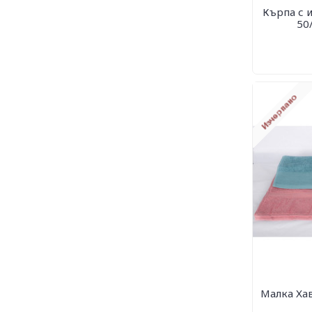
Кърпа с 
50
Малка Ха