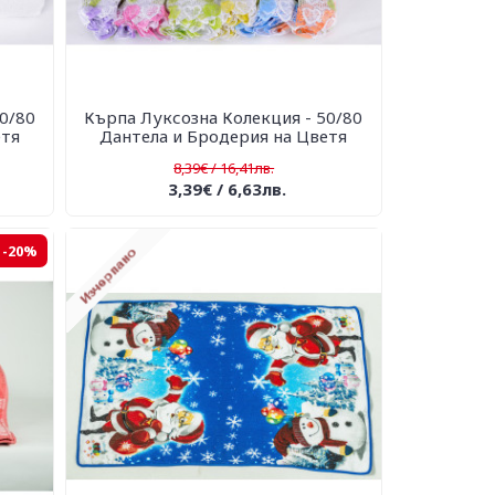
0/80
Кърпа Луксозна Колекция - 50/80
етя
Дантела и Бродерия на Цветя
8,39€ / 16,41лв.
3,39€ / 6,63лв.
-20%