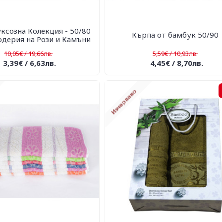
ксозна Колекция - 50/80
Кърпа от бамбук 50/90
дерия на Рози и Камъни
10,05€ / 19,66лв.
5,59€ / 10,93лв.
3,39€ / 6,63лв.
4,45€ / 8,70лв.