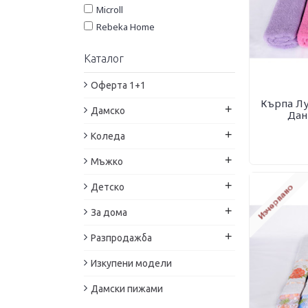
Microll
Rebeka Home
RPC
Каталог
Texpol
Zitex
Оферта 1+1
Панагюрище 1962
Кърпа Лу
+
Дамско
Роксима Дрийм
Дан
Турция
+
Коледа
Яна Панагюрище
+
Мъжко
+
Детско
+
За дома
+
Разпродажба
Изкупени модели
Дамски пижами