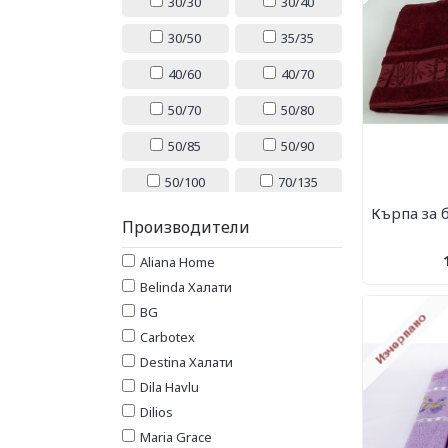
30/30
30/40
30/50
35/35
40/60
40/70
50/70
50/80
50/85
50/90
50/100
70/135
Кърпа за б
70/140
80/160
Производители
90/140
90/145
Aliana Home
Belinda Халати
90/160
90/170
BG
100/150
МАЛЪК
Carbotex
комплект
Destina Халати
ЦЯЛ
Dila Havlu
КОМПЛЕКТ
Dilios
Maria Grace