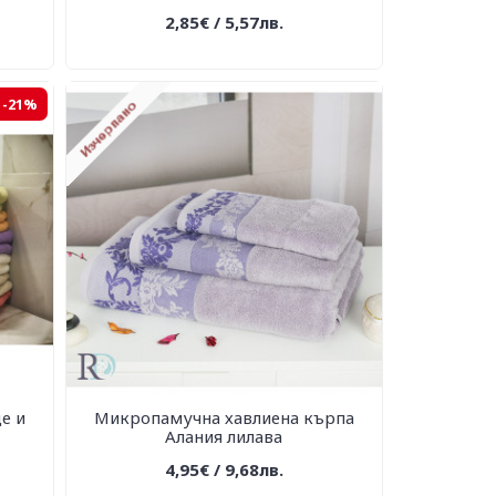
2,85€ / 5,57лв.
-21%
е и
Микропамучна хавлиена кърпа
Алания лилава
4,95€ / 9,68лв.