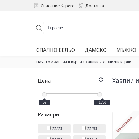
Списание Kapere
Доставка
СПАЛНО БЕЛЬО
ДАМСКО
МЪЖКО
»
»
Начало
Хавлии и кърпи
Хавлии и хавлиени кърпи
Хавлии и
Цена
0€
133€
Размери
25/25
25/35