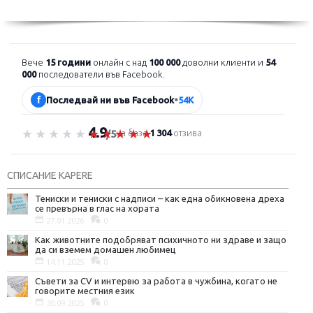
Вече
15 години
онлайн с над
100 000
доволни клиенти и
54
000
последователи във Facebook.
f
Последвай ни във Facebook
•
54K
4.9
Оценка 4.9 от 5
на база
1 304
отзива
/5
СПИСАНИЕ KAPERE
Тениски и тениски с надписи – как една обикновена дреха
се превърна в глас на хората
27.01.2026
0
Как животните подобряват психичното ни здраве и защо
да си вземем домашен любимец
14.11.2025
0
Съвети за CV и интервю за работа в чужбина, когато не
говорите местния език
30.09.2025
0