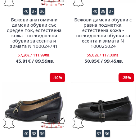
40
37
36
40
38
37
Бежови анатомични
Бежови дамски обувки с
дамски обувки със
равна подметка,
среден ток, естествена
естествена кожа -
кожа - всекидневни
всекидневни обувки за
обувки за есента и
есента и зимата N
зимата N 100024741
100025024
57,26€ / 111,99лв.
59,82€ / 117,00лв.
45,81€ / 89,59лв.
50,85€ / 99,45лв.
-10%
-25%
40
38
36
37
36