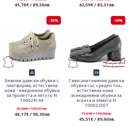
45,76€ / 89,50лв.
42,59€ / 83,31лв.
-30%
-36%
40
39
Бежови дамски обувки с
Сиви анатомични дамски
платформа, естествена
обувки със среден ток,
кожа - ежедневни обувки
естествена кожа -
за пролетта и лятото N
всекидневни обувки за
100024144
есента и зимата N
100022307
65,96€ / 129,01лв.
71,07€ / 139,00лв.
46,17€ / 90,30лв.
45,51€ / 89,00лв.