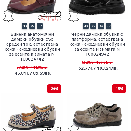
40
39
37
40
39
38
37
Винени анатомични
Черни дамски обувки с
дамски обувки със
платформа, естествена
среден ток, естествена
кожа - ежедневни обувки
кожа - ежедневни обувки
за есента и зимата N
за есента и зимата N
100024942
100024742
65,96€ / 129,01лв.
57,26€ / 111,99лв.
52,77€ / 103,21лв.
45,81€ / 89,59лв.
-20%
-15%