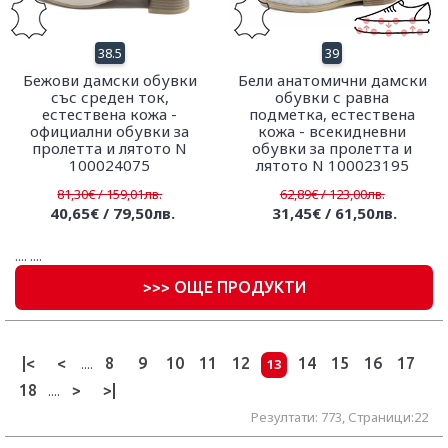
38.5
39
Бежови дамски обувки
Бели анатомични дамски
със среден ток,
обувки с равна
естествена кожа -
подметка, естествена
официални обувки за
кожа - всекидневни
пролетта и лятото N
обувки за пролетта и
100024075
лятото N 100023195
81,30€ / 159,01лв.
62,89€ / 123,00лв.
40,65€ / 79,50лв.
31,45€ / 61,50лв.
....
....
>
>> ОЩЕ ПРОДУКТИ
|<
<
8
9
10
11
12
14
15
16
17
....
13
18
>
>|
....
Резултати: 773, Страници:22