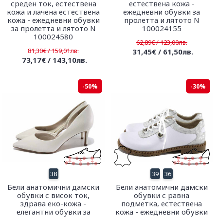
среден ток, естествена
естествена кожа -
кожа и лачена естествена
ежедневни обувки за
кожа - ежедневни обувки
пролетта и лятото N
за пролетта и лятото N
100024155
100024580
62,89€ / 123,00лв.
81,30€ / 159,01лв.
31,45€ / 61,50лв.
73,17€ / 143,10лв.
-50%
-30%
38
39
36
Бели анатомични дамски
Бели анатомични дамски
обувки с висок ток,
обувки с равна
здрава еко-кожа -
подметка, естествена
елегантни обувки за
кожа - ежедневни обувки