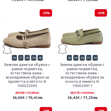
-25%
-25%
36
37
38
39
40
40
39
38
37
36
Бежови дамски обувки с
Зелени дамски обувки с
равна подметка,
равна подметка,
естествена кожа -
естествена кожа -
всекидневни обувки за
всекидневни обувки за
пролетта и лятото N
есента и зимата N
100025365
100024917
48,00€ / 93,88лв.
48,57€ / 94,99лв.
36,00€ / 70,41лв.
36,43€ / 71,25лв.
-20%
-20%