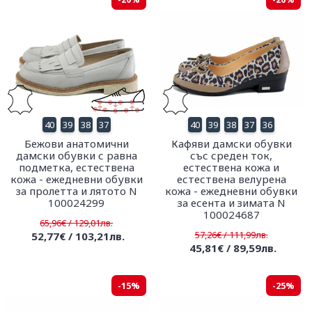
40
39
38
37
40
39
38
37
36
Бежови анатомични
Кафяви дамски обувки
дамски обувки с равна
със среден ток,
подметка, естествена
естествена кожа и
кожа - ежедневни обувки
естествена велурена
за пролетта и лятото N
кожа - ежедневни обувки
100024299
за есента и зимата N
100024687
65,96€ / 129,01лв.
57,26€ / 111,99лв.
52,77€ / 103,21лв.
45,81€ / 89,59лв.
-15%
-25%