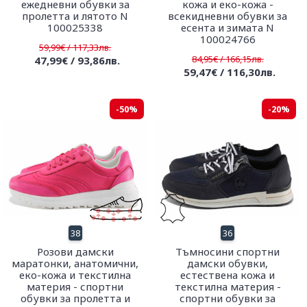
ежедневни обувки за
кожа и еко-кожа -
пролетта и лятото N
всекидневни обувки за
100025338
есента и зимата N
100024766
59,99€ / 117,33лв.
84,95€ / 166,15лв.
47,99€ / 93,86лв.
59,47€ / 116,30лв.
-50%
-20%
38
36
Розови дамски
Тъмносини спортни
маратонки, анатомични,
дамски обувки,
еко-кожа и текстилна
естествена кожа и
материя - спортни
текстилна материя -
обувки за пролетта и
спортни обувки за