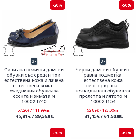
-20%
-50%
37
37
Сини анатомични дамски
Черни дамски обувки с
обувки със среден ток,
равна подметка,
естествена кожа и лачена
естествена кожа
естествена кожа -
перфорирана -
ежедневни обувки за
всекидневни обувки за
есента и зимата N
пролетта и лятото N
100024740
100024154
57,26€ / 111,99лв.
62,89€ / 123,00лв.
45,81€ / 89,59лв.
31,45€ / 61,50лв.
-30%
-62%