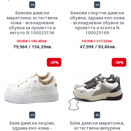
38
36
Бежови дамски
Бежови спортни дамски
маратонки, естествена
обувки, здрава еко-кожа
кожа - всекидневни
- всекидневни обувки за
обувки за пролетта и
пролетта и есента N
лятото N 100025156
100025169
99,95€ / 195,49лв.
59,99€ / 117,33лв.
79,96€ / 156,39лв.
47,99€ / 93,86лв.
-20%
-30%
39
40
Бели дамски кецове,
Бели дамски маратонки,
здрава еко-кожа -
естествена велурена