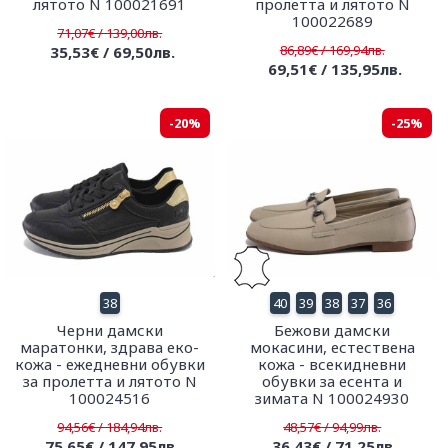
лятото N 100021691
пролетта и лятото N
100022689
71,07€ / 139,00лв.
86,89€ / 169,94лв.
35,53€ / 69,50лв.
69,51€ / 135,95лв.
-20%
-25%
38
40
39
38
37
36
Черни дамски
Бежови дамски
маратонки, здрава еко-
мокасини, естествена
кожа - ежедневни обувки
кожа - всекидневни
за пролетта и лятото N
обувки за есента и
100024516
зимата N 100024930
94,56€ / 184,94лв.
48,57€ / 94,99лв.
75,65€ / 147,95лв.
36,43€ / 71,25лв.