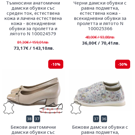
Тъмносини анатомични
Черни дамски обувки с
дамски обувки със
равна подметка,
среден ток, естествена
естествена кожа -
кожа и лачена естествена
всекидневни обувки за
кожа - всекидневни
пролетта и лятото N
обувки за пролетта и
100025366
лятото N 100024579
48,00€ / 93,88лв.
81,30€ / 159,01лв.
36,00€ / 70,41лв.
73,17€ / 143,10лв.
-10%
-50%
38
37
37
36
Бежови анатомични
Бежови дамски обувки с
дамски обувки със
равна подметка,