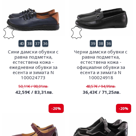
40
38
37
36
39
38
36
Сини дамски обувки с
Черни дамски обувки с
равна подметка,
равна подметка,
естествена кожа -
естествена кожа -
ежедневни обувки за
официални обувки за
есента и зимата N
есента и зимата N
100024773
100024918
50,11€ / 98,01лв.
48,57€ / 94,99лв.
42,59€ / 83,31лв.
36,43€ / 71,25лв.
-20%
-20%