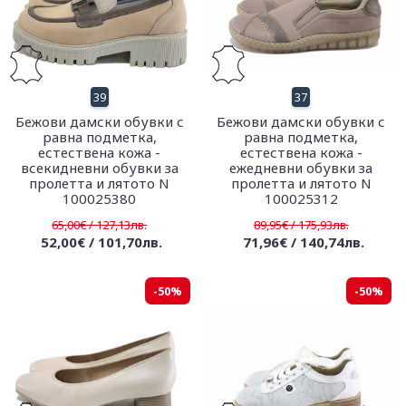
39
37
Бежови дамски обувки с
Бежови дамски обувки с
равна подметка,
равна подметка,
естествена кожа -
естествена кожа -
всекидневни обувки за
ежедневни обувки за
пролетта и лятото N
пролетта и лятото N
100025380
100025312
65,00€ / 127,13лв.
89,95€ / 175,93лв.
52,00€ / 101,70лв.
71,96€ / 140,74лв.
-50%
-50%