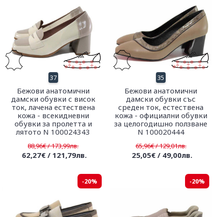
37
35
Бежови анатомични
Бежови анатомични
дамски обувки с висок
дамски обувки със
ток, лачена естествена
среден ток, естествена
кожа - всекидневни
кожа - официални обувки
обувки за пролетта и
за целогодишно ползване
лятото N 100024343
N 100020444
88,96€ / 173,99лв.
65,96€ / 129,01лв.
62,27€ / 121,79лв.
25,05€ / 49,00лв.
-20%
-20%