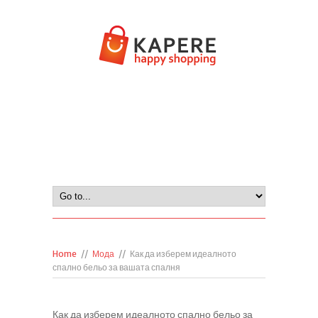
Home
//
Мода
//
Как да изберем идеалното
спално бельо за вашата спалня
Как да изберем идеалното спално бельо за