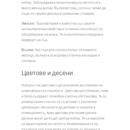
избор. Той придава елегантен вид на леглото и е
много мек на допир. Въпреки това, сатенът може да
бъде по-малко дишащ в сравнение с памука.
Лиосел:
Тази материя е известна със своите
антиалергични свойства и отлична способност за
абсорбиране на влага. Тя е екологична и предлага
комфорт на сън.
Вълна:
Ако търсите спално бельо за зимните
месеци, вълната осигурява отлична изолация и
топлина.
Цветове и десени
Изборът на цветове и десени може да повлияе на
атмосферата в спалнята. Цветове като бежово, сиво
и бяло създават спокойна и уютна обстановка. Те са
универсални и лесно се съчетават с различни
декорации. Ако искате да добавите енергия в
помещението, ярки цветове или геометрични
десени могат да бъдат добър избор. Те са идеални
за акцентиране на леглото. Комбинирането на
различни текстури може да добави дълбочина и