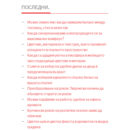
ПОСЛЕДНИ
.
Мъжко зимно яке: как да намерим баланс между
топлина, стил и качество
Как да синхронизираме електроуредите си за
максимален комфорт?
Цветове, материали и текстури, които променят
усещането в спалното пространство
Как да създадем уютна атмосфера в жилището
чрез подходящи цветове и материи
Съвети за избор на удобни дрехи за деца в
предучилищна възраст
Как да изберем идеалното спално бельо за
вашата спалня
Преобразяване на рокли: Творчески начини да
обновите старите си рокли
Мъжки парфюми за работа: удобни за офиса
аромати
Булчински рокли за различни сезони: какво да
облечем
Цветен шик и цветна фиеста в ароматната модна
градина