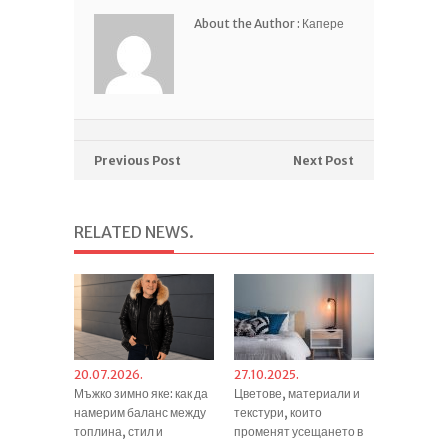
About the Author :
Капере
Previous Post
Next Post
RELATED NEWS
.
20.07.2026.
27.10.2025.
Мъжко зимно яке: как да
Цветове, материали и
намерим баланс между
текстури, които
топлина, стил и
променят усещането в