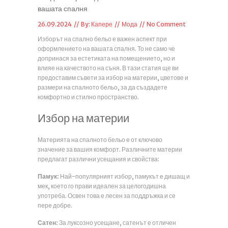
вашата спалня
26.09.2024 // By:
Капере
//
Мода
//
No Comment
Изборът на спално бельо е важен аспект при
оформлението на вашата спалня. То не само че
допринася за естетиката на помещението, но и
влияе на качеството на съня. В тази статия ще ви
предоставим съвети за избор на материи, цветове и
размери на спалното бельо, за да създадете
комфортно и стилно пространство.
Избор на материи
Материята на спалното бельо е от ключово
значение за вашия комфорт. Различните материи
предлагат различни усещания и свойства:
Памук:
Най-популярният избор, памукът е дишащ и
мек, което го прави идеален за целогодишна
употреба. Освен това е лесен за поддръжка и се
пере добре.
Сатен:
За луксозно усещане, сатенът е отличен