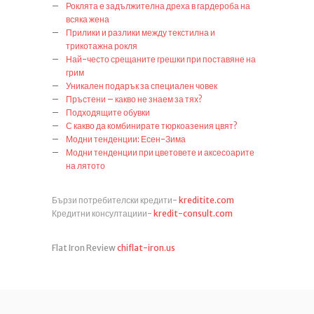
Роклята е задължителна дреха в гардероба на
всяка жена
Прилики и разлики между текстилна и
трикотажна рокля
Най-често срещаните грешки при поставяне на
грим
Уникален подарък за специален човек
Пръстени – какво не знаем за тях?
Подходящите обувки
С какво да комбинирате тюркоазения цвят?
Модни тенденции: Есен-Зима
Модни тенденции при цветовете и аксесоарите
на лятото
Бързи потребителски кредити-
kreditite.com
Кредитни консултациии-
kredit-consult.com
Flat Iron Review
chiflat-iron.us