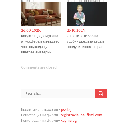
качество
спалното пространство
26.09.2025.
25.10.2024.
Как да създадем уютна
Съвети за избор на
атмосфера в жилището
удобни дрехи за деца в
чрез подходящи
предучилищна възраст
цветове и материи
Comments are closed.
Кредити и застраховки -
pss.bg
Регистрация на фирми-
registracia-na-firmi.com
Регистрация на фирми-
kaymu.bg