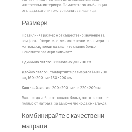
интерес към интериора. Помислете за комбинация
от гладък сатен и текстурирани възглавници.
Размери
Правилният размер е от съществено значение за
комфорта. Уверете се, че имате точните размери на
матрака си, преди да закупите спално бельо.
Основните размери включват:
Единично легло:
Обикновено 90×200 см.
Двойно легло:
Стандартните размери са 140×200
см, 160×200 см и 180×200 см.
Кинг-сайз легло:
200×200 см или 220×200 см.
Важно е да изберете спално бельо, което е леко по-
голямо от матрака, за да може лесно да се нагажда.
Комбинирайте с качествени
матраци