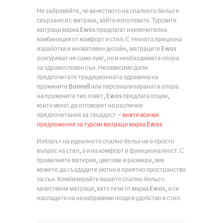
Не забравяйте, че качеството на спалното бельо е
свързано и с матрака, който използвате. Турските
матраци марка Ewos предлагат изключителна
комбинация от комфорт и стил. С тяхната прецизна
изработка и иновативен дизайн, матраците Ewos
осигуряват не само лукс, но и необходимата опора
за здравословен сън. Независимо дали
предпочитате традиционната здравина на
пружините Bonnell или персонализираната опора
на пружините тип покет, Ewos предлага опции,
които могат да отговорят на различни
предпочитания за твърдост –
вижте всички
предложения за турски матраци марка Ewos
Изборът на идеалното спално бельо не е просто
въпрос на стил, а и на комфорт и функционалност. С
правилните материи, цветове и размери, вие
можете да създадете уютно и приятно пространство
за сън. Комбинирайте вашето спално бельо с
качествени матраци, като тези от марка Ewos, и се
насладете на незабравими нощи в удобство и стил.