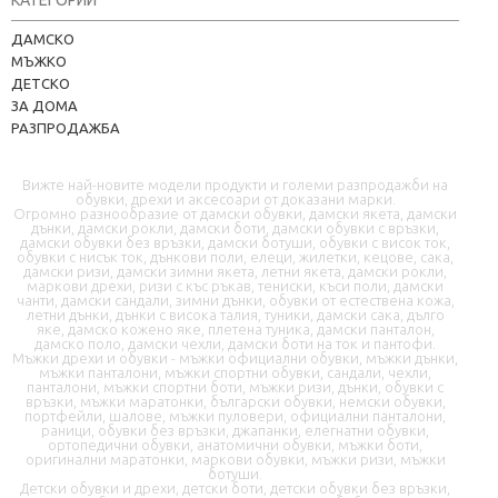
КАТЕГОРИИ
Kapere.com
ДАМСКО
В момента offline
МЪЖКО
ДЕТСКО
ЗА ДОМА
РАЗПРОДАЖБА
Вижте най-новите модели продукти и големи разпродажби на
обувки, дрехи и аксесоари от доказани марки.
Огромно разнообразие от дамски обувки, дамски якета, дамски
дънки, дамски рокли, дамски боти, дамски обувки с връзки,
дамски обувки без връзки, дамски ботуши, обувки с висок ток,
📦 Информация за доставка
обувки с нисък ток, дънкови поли, елеци, жилетки, кецове, сака,
дамски ризи, дамски зимни якета, летни якета, дамски рокли,
маркови дрехи, ризи с къс ръкав, тениски, къси поли, дамски
чанти, дамски сандали, зимни дънки, обувки от естествена кожа,
🔄 Подмяна и връщания
летни дънки, дънки с висока талия, туники, дамски сака, дълго
яке, дамско кожено яке, плетена туника, дамски панталон,
дамско поло, дамски чехли, дамски боти на ток и пантофи.
❓ Въпроси и отговори
Мъжки дрехи и обувки - мъжки официални обувки, мъжки дънки,
мъжки панталони, мъжки спортни обувки, сандали, чехли,
панталони, мъжки спортни боти, мъжки ризи, дънки, обувки с
връзки, мъжки маратонки, български обувки, немски обувки,
портфейли, шалове, мъжки пуловери, официални панталони,
раници, обувки без връзки, джапанки, елегнатни обувки,
ортопедични обувки, анатомични обувки, мъжки боти,
оригинални маратонки, маркови обувки, мъжки ризи, мъжки
ботуши.
Детски обувки и дрехи, детски боти, детски обувки без връзки,