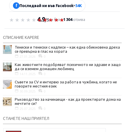
f
Последвай ни във Facebook
•
54K
4.9
Оценка 4.9 от 5
на база
1 304
отзива
/5
СПИСАНИЕ KAPERE
Тениски и тениски с надписи – как една обикновена дреха
се превърна в глас на хората
27.01.2026
0
Как животните подобряват психичното ни здраве и защо
да си вземем домашен любимец
14.11.2025
0
Съвети за CV и интервю за работа в чужбина, когато не
говорите местния език
30.09.2025
0
Ръководство за начинаещи - как да проектирате дома на
мечтите си?
25.07.2025
0
СТАНЕТЕ НАШ ПРИЯТЕЛ