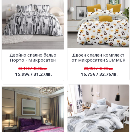
Двойно спално бельо
Двоен спален комплект
Порто - Микросатен
от микросатен SUMMER
23,19€ / 45,36лв.
23,15€ / 45,28лв.
15,99€ / 31,27лв.
16,75€ / 32,76лв.