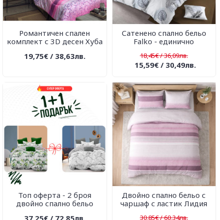
Романтичен спален
Сатенено спално бельо
комплект с 3D десен Хуба
Falko - единично
19,75€ / 38,63лв.
18,45€ / 36,09лв.
15,59€ / 30,49лв.
Топ оферта - 2 броя
Двойно спално бельо с
двойно спално бельо
чаршаф с ластик Лидия
37,25€ / 72,85лв.
30,85€ / 60,34лв.