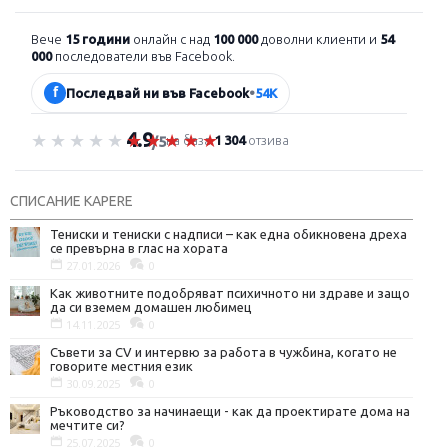
Вече
15 години
онлайн с над
100 000
доволни клиенти и
54
000
последователи във Facebook.
f
Последвай ни във Facebook
•
54K
4.9
Оценка 4.9 от 5
на база
1 304
отзива
/5
СПИСАНИЕ KAPERE
Тениски и тениски с надписи – как една обикновена дреха
се превърна в глас на хората
27.01.2026
0
Как животните подобряват психичното ни здраве и защо
да си вземем домашен любимец
14.11.2025
0
Съвети за CV и интервю за работа в чужбина, когато не
говорите местния език
30.09.2025
0
Ръководство за начинаещи - как да проектирате дома на
мечтите си?
25.07.2025
0