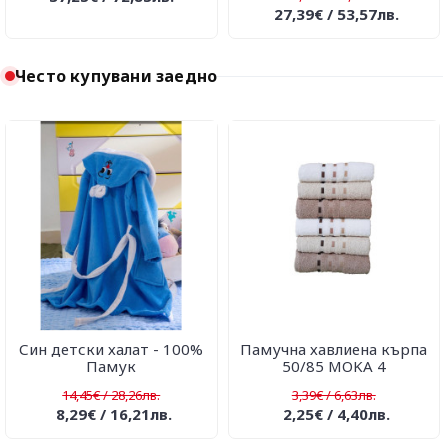
27,39€ / 53,57лв.
Често купувани заедно
Син детски халат - 100%
Памучна хавлиена кърпа
Памук
50/85 MOKA 4
14,45€ / 28,26лв.
3,39€ / 6,63лв.
8,29€ / 16,21лв.
2,25€ / 4,40лв.