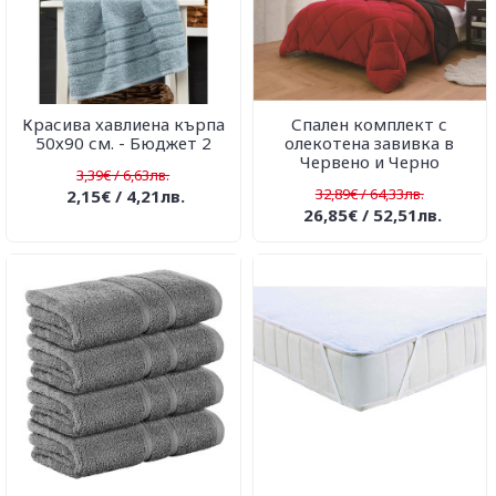
Красива хавлиена кърпа
Спален комплект с
50х90 см. - Бюджет 2
олекотена завивка в
Червено и Черно
3,39€ / 6,63лв.
32,89€ / 64,33лв.
2,15€ / 4,21лв.
26,85€ / 52,51лв.