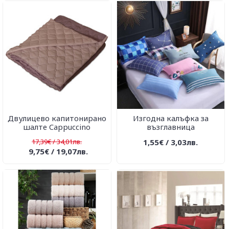
Двулицево капитонирано
Изгодна калъфка за
шалте Cappuccino
възглавница
17,39€ / 34,01лв.
1,55€ / 3,03лв.
9,75€ / 19,07лв.