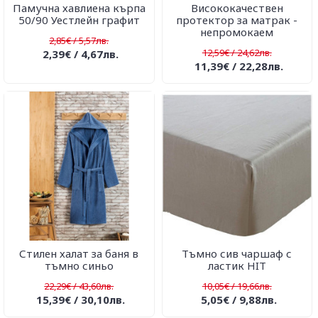
Памучна хавлиена кърпа
Висококачествен
50/90 Уестлейн графит
протектор за матрак -
непромокаем
2,85€ / 5,57лв.
12,59€ / 24,62лв.
2,39€ / 4,67лв.
11,39€ / 22,28лв.
Стилен халат за баня в
Тъмно сив чаршаф с
тъмно синьо
ластик HIT
22,29€ / 43,60лв.
10,05€ / 19,66лв.
15,39€ / 30,10лв.
5,05€ / 9,88лв.