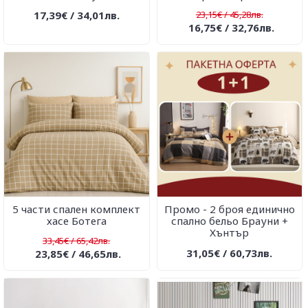
17,39€ / 34,01лв.
23,15€ / 45,28лв.
16,75€ / 32,76лв.
5 части спален комплект
Промо - 2 броя единично
хасе Ботега
спално бельо Брауни +
Хънтър
33,45€ / 65,42лв.
31,05€ / 60,73лв.
23,85€ / 46,65лв.