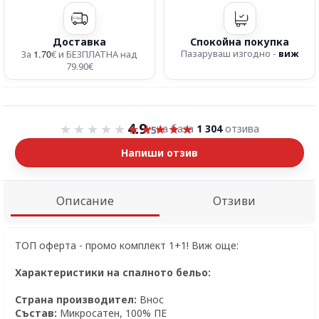
Доставка
Спокойна покупка
1.70
Пазаруваш изгодно -
виж
За
€ и БЕЗПЛАТНА над
79.90€
Оценка 4.9 от 5
4.9
на база
1 304
отзива
/5
Напиши отзив
Описание
Отзиви
ТОП оферта - промо комплект 1+1! Виж още:
Характеристики на спалното бельо:
Страна производител:
Внос
Състав:
Микросатен, 100% ПЕ