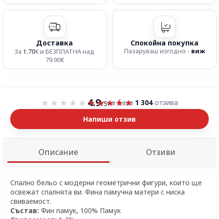
Доставка
Спокойна покупка
1.70
Пазаруваш изгодно -
виж
За
€ и БЕЗПЛАТНА над
79.90€
Оценка 4.9 от 5
4.9
на база
1 304
отзива
/5
Напиши отзив
Описание
Отзиви
Спално бельо с модерни геометрични фигури, които ще
освежат спалнята ви. Фина памучна матери с ниска
свиваемост.
Състав:
Фин памук, 100% Памук