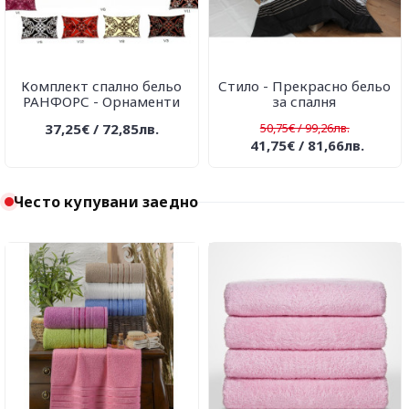
Комплект спално бельо
Стило - Прекрасно бельо
РАНФОРС - Орнаменти
за спалня
37,25€ / 72,85лв.
50,75€ / 99,26лв.
41,75€ / 81,66лв.
Често купувани заедно