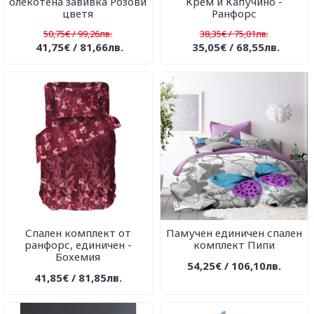
олекотена завивка Розови
Крем и Капучино -
цветя
Ранфорс
50,75€ / 99,26лв.
38,35€ / 75,01лв.
41,75€ / 81,66лв.
35,05€ / 68,55лв.
Спален комплект от
Памучен единичен спален
ранфорс, единичен -
комплект Пипи
Бохемия
54,25€ / 106,10лв.
41,85€ / 81,85лв.