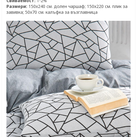
Свиваемост:
1-2%
Размери:
150х240 см. долен чаршаф; 150х220 см. плик за
завивка; 50х70 см. калъфка за възглавница