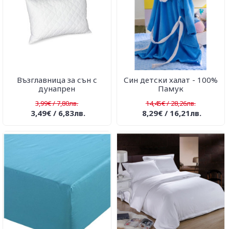
Възглавница за сън с
Син детски халат - 100%
дунапрен
Памук
3,99€ / 7,80лв.
14,45€ / 28,26лв.
3,49€ / 6,83лв.
8,29€ / 16,21лв.