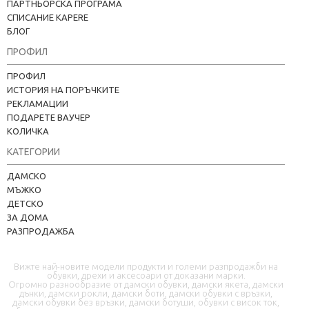
ПАРТНЬОРСКА ПРОГРАМА
СПИСАНИЕ KAPERE
БЛОГ
ПРОФИЛ
ПРОФИЛ
ИСТОРИЯ НА ПОРЪЧКИТЕ
РЕКЛАМАЦИИ
ПОДАРЕТЕ ВАУЧЕР
КОЛИЧКА
КАТЕГОРИИ
Kapere.com
ДАМСКО
В момента offline
МЪЖКО
ДЕТСКО
ЗА ДОМА
РАЗПРОДАЖБА
Вижте най-новите модели продукти и големи разпродажби на
обувки, дрехи и аксесоари от доказани марки.
Огромно разнообразие от дамски обувки, дамски якета, дамски
дънки, дамски рокли, дамски боти, дамски обувки с връзки,
дамски обувки без връзки, дамски ботуши, обувки с висок ток,