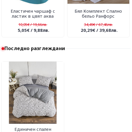
Еластичен чаршаф с
Бял Комплект Спално
ластик в цвят аква
бельо Ранфорс
10,05€ / 19,66лв.
34,49€ / 67,46лв.
5,05€ / 9,88лв.
20,29€ / 39,68лв.
Последно разглеждани
Единичен спален