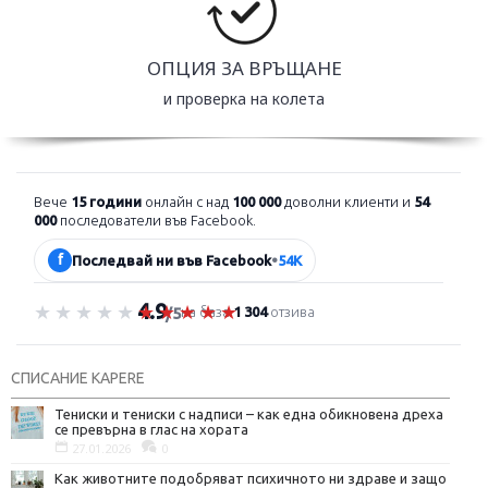
ОПЦИЯ ЗА ВРЪЩАНЕ
и проверка на колета
Вече
15 години
онлайн с над
100 000
доволни клиенти и
54
000
последователи във Facebook.
f
Последвай ни във Facebook
•
54K
4.9
Оценка 4.9 от 5
на база
1 304
отзива
/5
СПИСАНИЕ KAPERE
Тениски и тениски с надписи – как една обикновена дреха
се превърна в глас на хората
27.01.2026
0
Как животните подобряват психичното ни здраве и защо