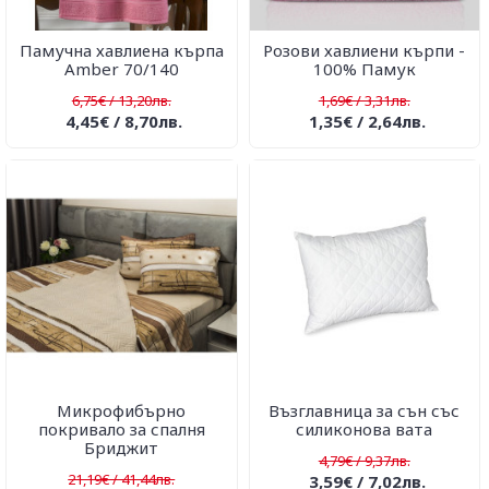
Памучна хавлиена кърпа
Розови хавлиени кърпи -
Amber 70/140
100% Памук
6,75€ / 13,20лв.
1,69€ / 3,31лв.
4,45€ / 8,70лв.
1,35€ / 2,64лв.
Микрофибърно
Възглавница за сън със
покривало за спалня
силиконова вата
Бриджит
4,79€ / 9,37лв.
21,19€ / 41,44лв.
3,59€ / 7,02лв.